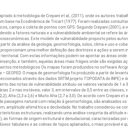
ptado à metodologia de Crepani et al., (2011), onde os autores trabal
m base na Ecodinâmica de Tricart (1977). Foram realizadas consultas bi
os, campo e coleta de pontos com GPS. Segundo Crepani (2001), a vul
evido a fatores naturais e a vulnerabilidade ambiental se refere às 
socioeconômicas. Este modelo de vulnerabilidade proposto pelos auto
partir da análise da geologia, geomorfologia, solos, clima e uso e cobe
s proporcionam uma melhor definição das diretrizes e ações a serem
-territorial. Com estas informações podem-se apontar as áreas onde 
 inserção; e também, aquelas áreas mais frágeis onde são exigidas
mentos metodológicos Os mapas foram produzidos no software Arcgi
ia – GEOPED. O mapa de geomorfologia foi produzido a partir de leva
onfeccionados através dos dados SRTM projeto TOPODATA do INPE) e
nto das notas de vulnerabilidade atribuiu-se valores variando de 1 a
árias 2 e nas instáveis, valor 3, em intervalos de 0,5 entre as classes
a 2,2), Alta (2,3 a 2,6) e Muito Alta (2,7 a 3,0). De acordo com Crepani et
 de paisagens natural com relação à geomorfologia, são analisados o
em, amplitude altimétrica e declividade. No trabalho considerou-se c
erísticas estruturais, realizando uma análise conjunta da altitude e 
01), as formas de origem estrutural e denudacional, caracterizadas po
lúvios tabulares e as colinas de topos aplainados, o mais provável é q