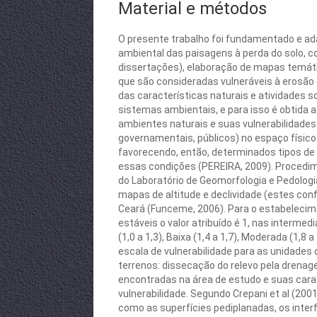
Material e métodos
O presente trabalho foi fundamentado e ada
ambiental das paisagens à perda do solo, co
dissertações), elaboração de mapas temátic
que são consideradas vulneráveis à erosão d
das características naturais e atividades 
sistemas ambientais, e para isso é obtida a 
ambientes naturais e suas vulnerabilidade
governamentais, públicos) no espaço físico
favorecendo, então, determinados tipos de
essas condições (PEREIRA, 2009). Procedi
do Laboratório de Geomorfologia e Pedolog
mapas de altitude e declividade (estes c
Ceará (Funceme, 2006). Para o estabelecime
estáveis o valor atribuído é 1, nas intermedi
(1,0 a 1,3), Baixa (1,4 a 1,7), Moderada (1,8 
escala de vulnerabilidade para as unidades
terrenos: dissecação do relevo pela drenag
encontradas na área de estudo e suas caract
vulnerabilidade. Segundo Crepani et al (20
como as superfícies pediplanadas, os interf