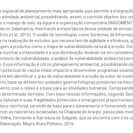
e espacial de planejamento mais apropriada, pois permite a integração
atividade ambiental, possibilitando, assim, o controle objetivo dos r
o e manejo do solo, da água e a organização comunitária (NASCIMENTO
do rio Salamanca, mostrando a importância dessa unidade de estudo p
4; Brito et al., 2015). O auxílio de tecnologias como Sistemas de Inform
 na realização de estudos que necessitam de agilidade e eficiência,
rigem a produtos como o mapa de vulnerabilidade natural à erosão. Com
a mostrar a intensidade e a sua distribuição, levando-se em consider
exto de vulnerabilidade, a análise de vulnerabilidade ambiental permi
 Essa informação é útil no planejamento ambiental, possibilitando id
 potencial de causar maior impacto e desenvolver programas visando
sta em identificar o grau de vulnerabilidade à erosão de solos de modo
omo base as diferentes unidades geomorfológicas presentes na micro
ento, pois o relevo é a base para as atividades humanas. Compreende
m determinado território. Com base nessas informações, segundo Spö
 naturais e suas fragilidades potenciais e emergentes proporcionand
co-territorial, servindo de base para o zoneamento e fornecendo subs
endo as nascentes localizadas na Chapada do Araripe, passa pelo muni
Velha, formando a Sub-bacia do Salgado, que se encontra com o rio J
 Elaboração: Mayra Alves Pinheiro, 2016