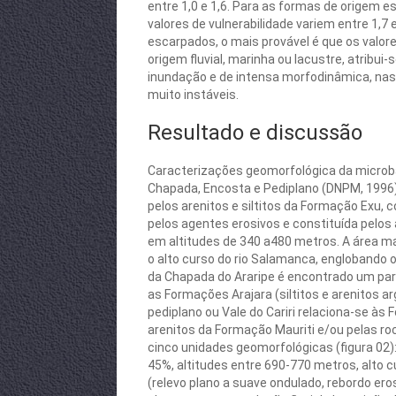
entre 1,0 e 1,6. Para as formas de origem e
valores de vulnerabilidade variem entre 1,7
escarpados, o mais provável é que os valore
origem fluvial, marinha ou lacustre, atribui-s
inundação e de intensa morfodinâmica, nas
muito instáveis.
Resultado e discussão
Caracterizações geomorfológica da microbac
Chapada, Encosta e Pediplano (DNPM, 1996)
pelos arenitos e siltitos da Formação Exu,
pelos agentes erosivos e constituída pelos
em altitudes de 340 a480 metros. A área mai
o alto curso do rio Salamanca, englobando 
da Chapada do Araripe é encontrado um pare
as Formações Arajara (siltitos e arenitos ar
pediplano ou Vale do Cariri relaciona-se às
arenitos da Formação Mauriti e/ou pelas r
cinco unidades geomorfológicas (figura 02): 
45%, altitudes entre 690-770 metros, alto c
(relevo plano a suave ondulado, rebordo eros