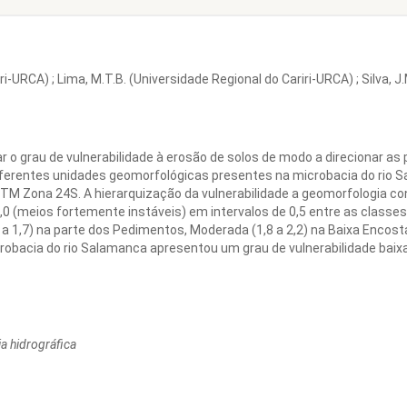
ri-URCA) ; Lima, M.T.B. (Universidade Regional do Cariri-URCA) ; Silva, 
ar o grau de vulnerabilidade à erosão de solos de modo a direcionar a
diferentes unidades geomorfológicas presentes na microbacia do rio
TM Zona 24S. A hierarquização da vulnerabilidade a geomorfologia con
3,0 (meios fortemente instáveis) em intervalos de 0,5 entre as class
4 a 1,7) na parte dos Pedimentos, Moderada (1,8 a 2,2) na Baixa Encosta, 
microbacia do rio Salamanca apresentou um grau de vulnerabilidade b
a hidrográfica