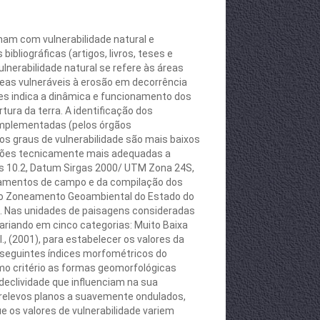
ham com vulnerabilidade natural e
bliográficas (artigos, livros, teses e
nerabilidade natural se refere às áreas
áreas vulneráveis à erosão em decorrência
res indica a dinâmica e funcionamento dos
rtura da terra. A identificação dos
 implementadas (pelos órgãos
os graus de vulnerabilidade são mais baixos
 ações tecnicamente mais adequadas a
s 10.2, Datum Sirgas 2000/ UTM Zona 24S,
ntamentos de campo e da compilação dos
 do Zoneamento Geoambiental do Estado do
 3. Nas unidades de paisagens consideradas
, variando em cinco categorias: Muito Baixa
 al., (2001), para estabelecer os valores da
s seguintes índices morfométricos do
omo critério as formas geomorfológicas
declividade que influenciam na sua
r relevos planos a suavemente ondulados,
ue os valores de vulnerabilidade variem