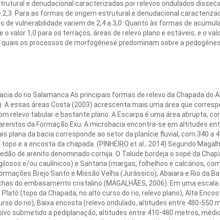
strutural e denudacional caracterizadas por relevos ondulados dissec
 e 2,3. Para as formas de origem estrutural e denudacional caracteriz
s de vulnerabilidade variem de 2,4 a 3,0. Quanto às formas de acumula
e o valor 1,0 para os terraços, áreas de relevo plano e estáveis, e o valo
 quais os processos de morfogênese predominam sobre a pedogênese e
ia do rio Salamanca As principais formas de relevo da Chapada do Ar
. A essas áreas Costa (2003) acrescenta mais uma área que corresp
 com relevo tabular e bastante plano. A Escarpa é uma área abrupta, 
 arenitos da Formação Exu. A microbacia encontra-se em altitudes ent
s plana da bacia corresponde ao setor da planície fluvial, com 340 a 
o topo e a encosta da chapada. (PINHEIRO et al.; 2014) Segundo Magal
dão de arenito denominado cornija. O Talude bordeja o sopé da Chapad
gilosos e/ou caulínicos) e Santana (margas, folhelhos e calcários, com 
 Formações Brejo Santo e Missão Velha (Jurássico), Abaiara e Rio da Ba
ochas do embasamento cristalino (MAGALHÃES, 2006). Em uma escala 
Platô (topo da Chapada, no alto curso do rio, relevo plano), Alta Enco
urso do rio), Baixa encosta (relevo ondulado, altitudes entre 480-550 
ivo submetido a pediplanação, altitudes entre 410-480 metros, médio/ba