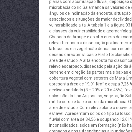
planas com acumulação fluvial, deposição de
microbacia do rio Salamanca os valores de v
ângulos de inclinação da encosta, situaçã
associados a situações de maior declividad
vulnerabilidade alta. A tabela 1 e a figura 0
e classes da vulnerabilidade a geomorfolog
Chapada do Araripe e ao alto curso da micr
relevo tornando a dissecação praticamente 
latossolos e a vegetação densa com espéci
dessas características o Platô foi classif
área de estudo. A alta encosta foi classifi
relevo escarpado, dissecado pela ação da á
terreno em direção às partes mais baixas e
cobertura vegetal com setores de Mata Úmi
apresenta área de 19,91 Km² e ocupa 7,26 %
declives ondulado (8 – 20% e 20 a 45%), f
solos são do tipo Argissolos, vegetação S
médio curso e baixo curso da microbacia. O
área de estudo. Com relevo plano a suave
estável. Apresentam solos do tipo Latossol
fluvial com área de 34,56 e ocupando 12,61
inconsolidados, solos em formação (não há 
drenados e possui tendências a inundações 