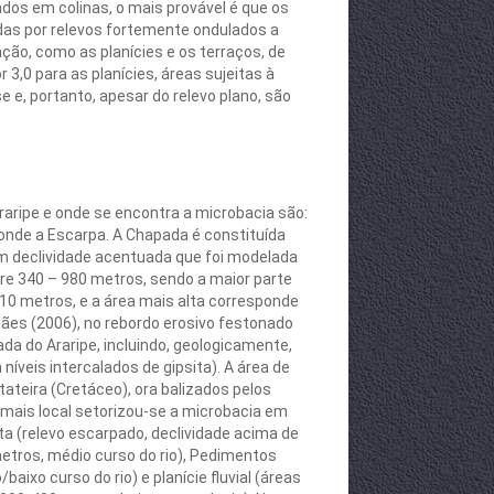
ados em colinas, o mais provável é que os
adas por relevos fortemente ondulados a
ção, como as planícies e os terraços, de
r 3,0 para as planícies, áreas sujeitas à
, portanto, apesar do relevo plano, são
aripe e onde se encontra a microbacia são:
onde a Escarpa. A Chapada é constituída
com declividade acentuada que foi modelada
re 340 – 980 metros, sendo a maior parte
410 metros, e a área mais alta corresponde
hães (2006), no rebordo erosivo festonado
a do Araripe, incluindo, geologicamente,
níveis intercalados de gipsita). A área de
tateira (Cretáceo), ora balizados pelos
mais local setorizou-se a microbacia em
sta (relevo escarpado, declividade acima de
metros, médio curso do rio), Pedimentos
ixo curso do rio) e planície fluvial (áreas