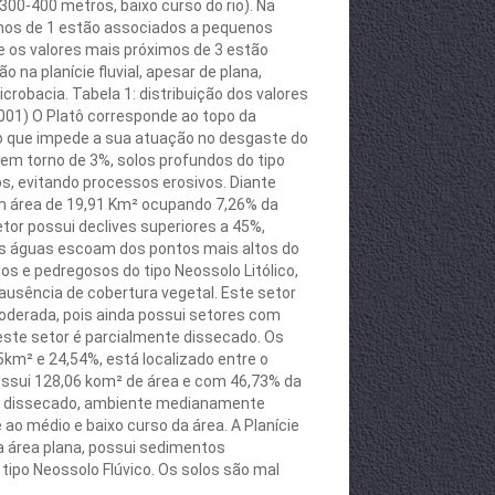
300-400 metros, baixo curso do rio). Na
ximos de 1 estão associados a pequenos
 os valores mais próximos de 3 estão
na planície fluvial, apesar de plana,
icrobacia. Tabela 1: distribuição dos valores
2001) O Platô corresponde ao topo da
, o que impede a sua atuação no desgaste do
 em torno de 3%, solos profundos do tipo
s, evitando processos erosivos. Diante
com área de 19,91 Km² ocupando 7,26% da
etor possui declives superiores a 45%,
s as águas escoam dos pontos mais altos do
s e pedregosos do tipo Neossolo Litólico,
usência de cobertura vegetal. Este setor
Moderada, pois ainda possui setores com
este setor é parcialmente dissecado. Os
km² e 24,54%, está localizado entre o
possui 128,06 kom² de área e com 46,73% da
te dissecado, ambiente medianamente
ao médio e baixo curso da área. A Planície
a área plana, possui sedimentos
tipo Neossolo Flúvico. Os solos são mal