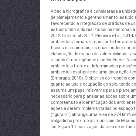
A bacia hidrográfica é considerada a unidad
de planejamento e gerenciamento, estudo e 
favorecendo a integração de práticas de us
estudos têm sido realizados na microbacia 
2012; Lima et al., 2014; Pinheiro et al., 201
ambientais torna-se importante ferramenta
físicos e ambientais, os quais podem dar o
elaboração de mapas de vulnerabilidade vis
relação à morfogênese e pedogênese. No cont
ambientais frente a determinadas pressões.
ambiental resultante de uma dada ação tem
(Embrapa, 2010). O objetivo do trabalho con
quanto ao uso e ocupação do solo, tendo c
assume um papel relevante para o planejam
necessário para planejar as ações sobre u
compreensão e identificação dos ambientes
ações a serem implementadas no espaço físi
(figura 01) abrange uma área de 274 km², s
Salgadinho próximo ao município de Missão 
Icó. Figura 1: Localização da área de estudo