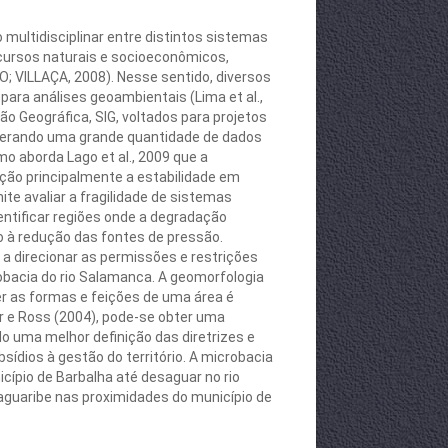
 multidisciplinar entre distintos sistemas
ecursos naturais e socioeconômicos,
; VILLAÇA, 2008). Nesse sentido, diversos
ara análises geoambientais (Lima et al.,
ação Geográfica, SIG, voltados para projetos
 gerando uma grande quantidade de dados
o aborda Lago et al., 2009 que a
ação principalmente a estabilidade em
te avaliar a fragilidade de sistemas
entificar regiões onde a degradação
 à redução das fontes de pressão.
 a direcionar as permissões e restrições
bacia do rio Salamanca. A geomorfologia
r as formas e feições de uma área é
r e Ross (2004), pode-se obter uma
o uma melhor definição das diretrizes e
ídios à gestão do território. A microbacia
cípio de Barbalha até desaguar no rio
aguaribe nas proximidades do município de