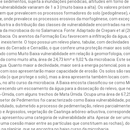
 sedimentos, sujeita a inundações periódicas, altitudes em torno de 
ulnerabilidade variaram de 1 a 3 (muito baixa a alta). Os valores pró
o em que prevalecem os processos formadores do solo (pedogênese), e
e, onde prevalece os processos erosivos da morfogênese, com exceção 
3 ilustra a distribuição das classes de vulnerabilidade encontradas na m
ia da microbacia do rio Salamanca. Fonte: Adaptado de Crepani et al (
obacia. Os arenitos da Formação Exu favorecem a infiltração da água
inexistente. O topo possui um relevo plano, tabular, com declividades
es do Cerrado e Cerradão, o que confere uma proteção maior aos solo
icado como Muito Baixa vulnerabilidade em relação à geomorfologia, 
cada como muito alta, área de 24,73 km² e 9,02 % da microbacia. Este s
gua. Quanto maior a declividade, maior será a energia potencial, poi
 com isso apresentarão maior capacidade de erosão. Os solos são raso
da (o que protege o solo), mas a área apresenta também locais com a
, no alto curso da microbacia. A Baixa encosta classificou-se como 
avorecendo um escoamento da água para a dissecação do relevo, que n
ub-Úmida, com alguns trechos de Mata Úmida. Ocupa uma área de 67,25
 setor de Pedimentos foi caracterizado como Baixa vulnerabilidade, 
 ondulado, submetido a processo de pedimentação, relevo parcialmen
o e Argissolos, vegetação de Caatinga arbóreo-arbustiva, corresponde 
% apresentou uma categoria de vulnerabilidade alta. Apesar de ser um
uma coesão maior entre as partículas que constituem as rochas), do 
na planície, que se encontra no baixo curso da microbacia.