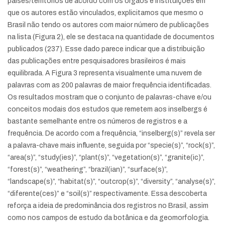
países/territórios de acordo com os órgãos e instituições em
que os autores estão vinculados, explicitamos que mesmo o
Brasil não tendo os autores com maior número de publicações
na lista (Figura 2), ele se destaca na quantidade de documentos
publicados (237). Esse dado parece indicar que a distribuição
das publicações entre pesquisadores brasileiros é mais
equilibrada. A Figura 3 representa visualmente uma nuvem de
palavras com as 200 palavras de maior frequência identificadas.
Os resultados mostram que o conjunto de palavras-chave e/ou
conceitos modais dos estudos que remetem aos inselbergs é
bastante semelhante entre os números de registros e a
frequência. De acordo com a frequência, “inselberg(s)” revela ser
a palavra-chave mais influente, seguida por “specie(s)”, “rock(s)”,
“area(s)”, “study(ies)”, “plant(s)”, “vegetation(s)”, “granite(ic)”,
“forest(s)”, “weathering”, “brazil(ian)”, “surface(s)”,
“landscape(s)”, “habitat(s)”, “outcrop(s)”, “diversity”, “analyse(s)”,
“diferente(ces)” e “soil(s)” respectivamente. Essa descoberta
reforça a ideia de predominância dos registros no Brasil, assim
como nos campos de estudo da botânica e da geomorfologia.