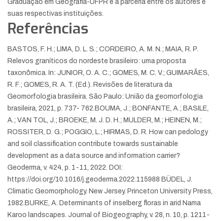
Graduação em Geografia-UFPR e a parceria entre os autores e
suas respectivas instituições.
Referências
BASTOS, F. H.; LIMA, D. L. S.; CORDEIRO, A. M. N.; MAIA, R. P.
Relevos graníticos do nordeste brasileiro: uma proposta
taxonômica. In: JUNIOR, O. A. C.; GOMES, M. C. V.; GUIMARÃES,
R. F.; GOMES, R. A. T. (Ed.). Revisões de literatura da
Geomorfologia brasileira. São Paulo: União da geomorfologia
brasileira, 2021, p. 737- 762.
BOUMA, J.; BONFANTE, A.; BASILE,
A.; VAN TOL, J.; BROEKE, M. J. D. H.; MULDER, M.; HEINEN, M.;
ROSSITER, D. G.; POGGIO, L.; HIRMAS, D. R. How can pedology
and soil classification contribute towards sustainable
development as a data source and information carrier?
Geoderma, v. 424, p. 1-11, 2022. DOI:
https://doi.org/10.1016/j.geoderma.2022.115988
BÜDEL, J.
Climatic Geomorphology. New Jersey. Princeton University Press,
1982.
BURKE, A. Determinants of inselberg floras in arid Nama
Karoo landscapes. Journal of Biogeography, v. 28, n. 10, p. 1211-