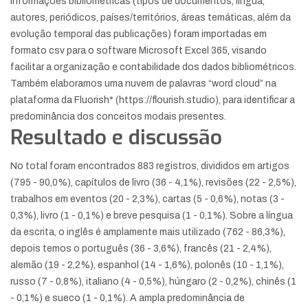
informações bibliométricas (tipos de documentos, língua,
autores, periódicos, países/territórios, áreas temáticas, além da
evolução temporal das publicações) foram importadas em
formato csv para o software Microsoft Excel 365, visando
facilitar a organização e contabilidade dos dados bibliométricos.
Também elaboramos uma nuvem de palavras “word cloud” na
plataforma da Fluorish* (https://flourish.studio), para identificar a
predominância dos conceitos modais presentes.
Resultado e discussão
No total foram encontrados 883 registros, divididos em artigos
(795 - 90,0%), capítulos de livro (36 - 4,1%), revisões (22 - 2,5%),
trabalhos em eventos (20 - 2,3%), cartas (5 - 0,6%), notas (3 -
0,3%), livro (1 - 0,1%) e breve pesquisa (1 - 0,1%). Sobre a língua
da escrita, o inglês é amplamente mais utilizado (762 - 86,3%),
depois temos o português (36 - 3,6%), francês (21 - 2,4%),
alemão (19 - 2,2%), espanhol (14 - 1,6%), polonês (10 - 1,1%),
russo (7 - 0,8%), italiano (4 - 0,5%), húngaro (2 - 0,2%), chinês (1
- 0,1%) e sueco (1 - 0,1%). A ampla predominância de