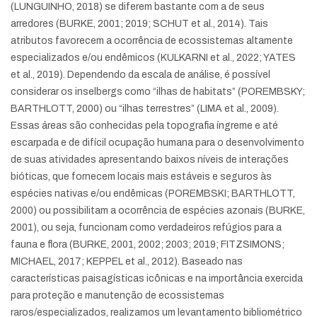
(LUNGUINHO, 2018) se diferem bastante com a de seus
arredores (BURKE, 2001; 2019; SCHUT et al., 2014). Tais
atributos favorecem a ocorrência de ecossistemas altamente
especializados e/ou endêmicos (KULKARNI et al., 2022; YATES
et al., 2019). Dependendo da escala de análise, é possível
considerar os inselbergs como “ilhas de habitats” (POREMBSKY;
BARTHLOTT, 2000) ou “ilhas terrestres” (LIMA et al., 2009).
Essas áreas são conhecidas pela topografia íngreme e até
escarpada e de difícil ocupação humana para o desenvolvimento
de suas atividades apresentando baixos níveis de interações
bióticas, que fornecem locais mais estáveis e seguros às
espécies nativas e/ou endêmicas (POREMBSKI; BARTHLOTT,
2000) ou possibilitam a ocorrência de espécies azonais (BURKE,
2001), ou seja, funcionam como verdadeiros refúgios para a
fauna e flora (BURKE, 2001, 2002; 2003; 2019; FITZSIMONS;
MICHAEL, 2017; KEPPEL et al., 2012). Baseado nas
características paisagísticas icônicas e na importância exercida
para proteção e manutenção de ecossistemas
raros/especializados, realizamos um levantamento bibliométrico