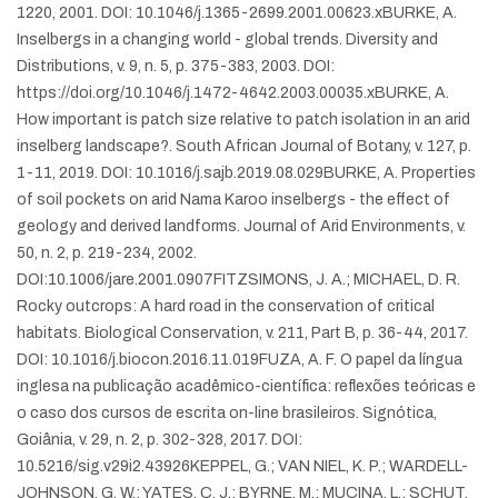
1220, 2001. DOI: 10.1046/j.1365-2699.2001.00623.x
BURKE, A.
Inselbergs in a changing world - global trends. Diversity and
Distributions, v. 9, n. 5, p. 375-383, 2003. DOI:
https://doi.org/10.1046/j.1472-4642.2003.00035.x
BURKE, A.
How important is patch size relative to patch isolation in an arid
inselberg landscape?. South African Journal of Botany, v. 127, p.
1-11, 2019. DOI: 10.1016/j.sajb.2019.08.029
BURKE, A. Properties
of soil pockets on arid Nama Karoo inselbergs - the effect of
geology and derived landforms. Journal of Arid Environments, v.
50, n. 2, p. 219-234, 2002.
DOI:10.1006/jare.2001.0907
FITZSIMONS, J. A.; MICHAEL, D. R.
Rocky outcrops: A hard road in the conservation of critical
habitats. Biological Conservation, v. 211, Part B, p. 36-44, 2017.
DOI: 10.1016/j.biocon.2016.11.019
FUZA, A. F. O papel da língua
inglesa na publicação acadêmico-científica: reflexões teóricas e
o caso dos cursos de escrita on-line brasileiros. Signótica,
Goiânia, v. 29, n. 2, p. 302-328, 2017. DOI:
10.5216/sig.v29i2.43926
KEPPEL, G.; VAN NIEL, K. P.; WARDELL-
JOHNSON, G. W.; YATES, C. J.; BYRNE, M.; MUCINA, L.; SCHUT,