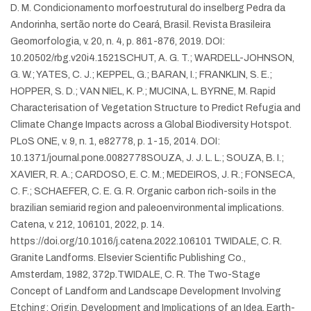
D. M. Condicionamento morfoestrutural do inselberg Pedra da
Andorinha, sertão norte do Ceará, Brasil. Revista Brasileira
Geomorfologia, v. 20, n. 4, p. 861-876, 2019. DOI:
10.20502/rbg.v20i4.1521
SCHUT, A. G. T.; WARDELL-JOHNSON,
G. W.; YATES, C. J.; KEPPEL, G.; BARAN, I.; FRANKLIN, S. E.;
HOPPER, S. D.; VAN NIEL, K. P.; MUCINA, L. BYRNE, M. Rapid
Characterisation of Vegetation Structure to Predict Refugia and
Climate Change Impacts across a Global Biodiversity Hotspot.
PLoS ONE, v. 9, n. 1, e82778, p. 1-15, 2014. DOI:
10.1371/journal.pone.0082778
SOUZA, J. J. L. L.; SOUZA, B. I.;
XAVIER, R. A.; CARDOSO, E. C. M.; MEDEIROS, J. R.; FONSECA,
C. F.; SCHAEFER, C. E. G. R. Organic carbon rich-soils in the
brazilian semiarid region and paleoenvironmental implications.
Catena, v. 212, 106101, 2022, p. 14.
https://doi.org/10.1016/j.catena.2022.106101
TWIDALE, C. R.
Granite Landforms. Elsevier Scientific Publishing Co.,
Amsterdam, 1982, 372p.
TWIDALE, C. R. The Two-Stage
Concept of Landform and Landscape Development Involving
Etching: Origin, Development and Implications of an Idea. Earth-