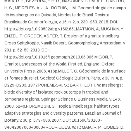
MAIA, R. P.; BEZERRA, F. H. R.; NASCIMENTO, M. A. L.; CASTRO,
H. S.; MEIRELES, A. J. A.; ROTHIS, L. M. Geomorfologia do campo
de inselbergues de Quixadá, Nordeste do Brasil. Revista
Brasileira de Geomorfologia, v. 16, n. 2, p. 239-253. 2015. DOI:
https://doi.org/10.20502/rbg.v16i2.651
MATMON, A; MUSHKIN, Y;
ENZEL, T; GRODEK, ASTER, T. Erosion of a granite inselberg,
Gross Spitzkoppe, Namib Desert. Geomorphology, Amsterdam, v.
201, p. 52-59, 2013. DOI:
https://doi.org/10.1016/j.geomorph.2013.06.005
MIGOŃ, P.
Granite Landscapes of the World. First ed. England: Oxford
University Press, 2006, 416p.
MILLOT, G. Géochemie de la surface
et formes du relief. Societé Géologie Bulletin, Paris, v. 30, n. 4, p.
D229-D233, 1977.
POREMBSKI, S.; BARTHLOTT, W. Inselbergs:
biotic diversity of isolated rock outcrops in tropical and
temperate regions. Springer Science & Business Media, v. 146,
2000, 524p.
POREMBSKI, S. Tropical inselbergs: habitat types,
adaptive strategies and diversity patterns. Brazilian Journal of
Botany, v. 30, p. 579-586, 2007. DOI: 10.1590/S0100-
84042007000400004
RODRIGUES, W. F.; MAIA, R. P.; GOMES, D.