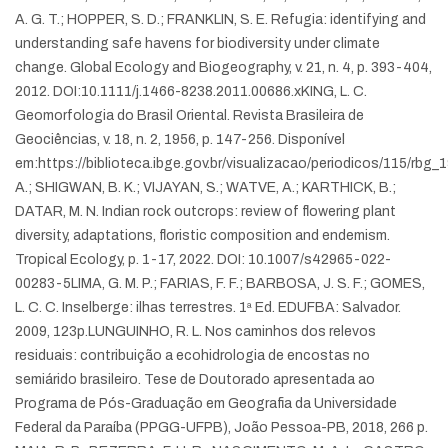
A. G. T.; HOPPER, S. D.; FRANKLIN, S. E. Refugia: identifying and
understanding safe havens for biodiversity under climate
change. Global Ecology and Biogeography, v. 21, n. 4, p. 393-404,
2012. DOI:10.1111/j.1466-8238.2011.00686.x
KING, L. C.
Geomorfologia do Brasil Oriental. Revista Brasileira de
Geociências, v. 18, n. 2, 1956, p. 147-256. Disponível
em:
https://biblioteca.ibge.gov.br/visualizacao/periodicos/115/rbg
A.; SHIGWAN, B. K.; VIJAYAN, S.; WATVE, A.; KARTHICK, B.;
DATAR, M. N. Indian rock outcrops: review of flowering plant
diversity, adaptations, floristic composition and endemism.
Tropical Ecology, p. 1-17, 2022. DOI: 10.1007/s42965-022-
00283-5
LIMA, G. M. P.; FARIAS, F. F.; BARBOSA, J. S. F.; GOMES,
L. C. C. Inselberge: ilhas terrestres. 1ª Ed. EDUFBA: Salvador.
2009, 123p.
LUNGUINHO, R. L. Nos caminhos dos relevos
residuais: contribuição a ecohidrologia de encostas no
semiárido brasileiro. Tese de Doutorado apresentada ao
Programa de Pós-Graduação em Geografia da Universidade
Federal da Paraíba (PPGG-UFPB), João Pessoa-PB, 2018, 266 p.