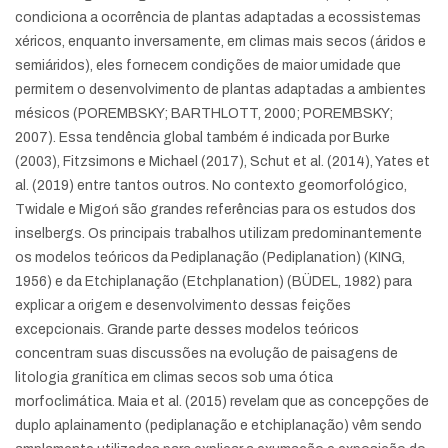
condiciona a ocorrência de plantas adaptadas a ecossistemas
xéricos, enquanto inversamente, em climas mais secos (áridos e
semiáridos), eles fornecem condições de maior umidade que
permitem o desenvolvimento de plantas adaptadas a ambientes
mésicos (POREMBSKY; BARTHLOTT, 2000; POREMBSKY;
2007). Essa tendência global também é indicada por Burke
(2003), Fitzsimons e Michael (2017), Schut et al. (2014), Yates et
al. (2019) entre tantos outros. No contexto geomorfológico,
Twidale e Migoń são grandes referências para os estudos dos
inselbergs. Os principais trabalhos utilizam predominantemente
os modelos teóricos da Pediplanação (Pediplanation) (KING,
1956) e da Etchiplanação (Etchplanation) (BÜDEL, 1982) para
explicar a origem e desenvolvimento dessas feições
excepcionais. Grande parte desses modelos teóricos
concentram suas discussões na evolução de paisagens de
litologia granítica em climas secos sob uma ótica
morfoclimática. Maia et al. (2015) revelam que as concepções de
duplo aplainamento (pediplanação e etchiplanação) vêm sendo