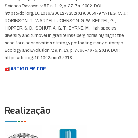
Science Reviews, v. 57, n. 1-2, p. 37-74, 2002. DOI:
https://doi.org/10.1016/S0012-8252(01)00059-9
YATES, C. J.;
ROBINSON, T.; WARDELL-JOHNSON, G. W.; KEPPEL, G.;
HOPPER, S. D.; SCHUT, A. G. T.; BYRNE, M. High species
diversity and turnover in granite inselberg floras highlight the
need for a conservation strategy protecting many outcrops.
Ecology and Evolution, v. 9, n. 13, p. 7660-7675, 2019. DOI:
https://doi.org/10.1002/ece3.5318
ARTIGO EM PDF
Realização