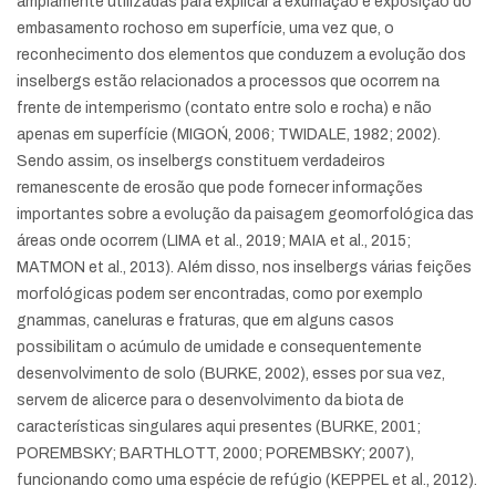
amplamente utilizadas para explicar a exumação e exposição do
embasamento rochoso em superfície, uma vez que, o
reconhecimento dos elementos que conduzem a evolução dos
inselbergs estão relacionados a processos que ocorrem na
frente de intemperismo (contato entre solo e rocha) e não
apenas em superfície (MIGOŃ, 2006; TWIDALE, 1982; 2002).
Sendo assim, os inselbergs constituem verdadeiros
remanescente de erosão que pode fornecer informações
importantes sobre a evolução da paisagem geomorfológica das
áreas onde ocorrem (LIMA et al., 2019; MAIA et al., 2015;
MATMON et al., 2013). Além disso, nos inselbergs várias feições
morfológicas podem ser encontradas, como por exemplo
gnammas, caneluras e fraturas, que em alguns casos
possibilitam o acúmulo de umidade e consequentemente
desenvolvimento de solo (BURKE, 2002), esses por sua vez,
servem de alicerce para o desenvolvimento da biota de
características singulares aqui presentes (BURKE, 2001;
POREMBSKY; BARTHLOTT, 2000; POREMBSKY; 2007),
funcionando como uma espécie de refúgio (KEPPEL et al., 2012).