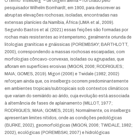
O termo “inselberg” – de origem alemã – foi criado pelo
pesquisador Wilhelm Bornhardt, em 1900, para descrever as
abruptas elevações rochosas, isoladas, encontradas nas
extensas planícies da Namíbia, África (LIMA et al., 2009).
Segundo Bastos et al. (2021) essas feições são formadas por
rochas mais resistentes ao intemperismo, geralmente oriunda de
litologias graníticas e gnáissicas (POREMBSKY; BARTHLOTT,
2000), correspondendo a massas rochosas escarpadas, com
morfologias côncavo-convexas, isoladas ou agrupadas, que
afloram em superfícies erosivas (MIGOŃ, 2006; RODRIGUES;
MAIA; GOMES, 2019). Migoń (2006) e Twidale (1982; 2002)
reforçam ainda que, os inselbergs ocorrem predominantemente
em ambientes tropicais/subtropicais sob contextos climáticos
que variam do semiárido ao árido, cuja evolução está associada
à alternância de fases de aplainamento (MILLOT, 1977;
RODRIGUES; MAIA; GOMES, 2019). Normalmente, os inselbergs
apresentam limites nítidos, onde as condições pedológicas
(BURKE, 2002), geomorfológicas (MIGOŃ, 2006; TWIDALE, 1982;
2002), ecológicas (POREMBSKI, 2007) e hidrológicas