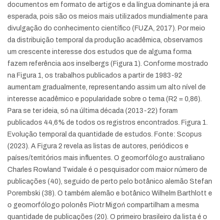
documentos em formato de artigos e da língua dominante já era
esperada, pois são os meios mais utilizados mundialmente para
divulgação do conhecimento científico (FUZA, 2017). Por meio
da distribuição temporal da produção acadêmica, observamos
um crescente interesse dos estudos que de alguma forma
fazem referência aos inselbergs (Figura 1). Conforme mostrado
na Figura 1, os trabalhos publicados a partir de 1983-92
aumentam gradualmente, representando assim um alto nível de
interesse acadêmico e popularidade sobre o tema (R2 = 0,86).
Para se ter ideia, só na última década (2013-22) foram
publicados 44,6% de todos os registros encontrados. Figura 1.
Evolução temporal da quantidade de estudos. Fonte: Scopus
(2023). A Figura 2 revela as listas de autores, periódicos e
países/territórios mais influentes. O geomorfólogo australiano
Charles Rowland Twidale é o pesquisador com maior número de
publicações (40), seguido de perto pelo botânico alemão Stefan
Porembski (38). O também alemão e botânico Wilhelm Barthlott e
o geomorfólogo polonês Piotr Migoń compartilham a mesma
quantidade de publicações (20). O primeiro brasileiro da lista é o