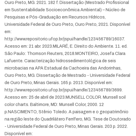
Ouro Preto, MG. 2021. 182 f. Dissertação (Mestrado Profissional
em Sustentabilidade Socioeconômica Ambiental) – Núcleo de
Pesquisas e Pós-Graduação em Recursos Hídricos,
Universidade Federal de Ouro Preto, Ouro Preto, 2021. Disponível
em:
http://www.repositorio.ufop.br/jspui/handle/123456789/16037.
Acesso em: 21 abr. 2023.
MILARÉ, E. Direito do Ambiente. 11. ed.
São Paulo: Thomson Reuters, 2018.
MONTEIRO, Josefa Clara
Lafuente. Caracterização hidrossedimentológica de seis
microbacias na APA Estadual da Cachoeira das Andorinhas,
Ouro Preto, MG. Dissertação de Mestrado - Universidade Federal
de Ouro Preto, Minas Gerais. 165 p. 2013. Disponível em:
http://www.repositorio.ufop.br/jspui/handle/123456789/3699.
Acesso em: 25 de abril de 2023.
MUNSELL COLOR. Munsell soil
color charts. Baltimore, MD: Munsell Color, 2000. 12
p.
NASCIMENTO, Stênio Toledo. A paisagem e o geopatrimônio
na região leste do Quadrilátero Ferrífero, MG. Tese de Doutorado
- Universidade Federal de Ouro Preto, Minas Gerais. 203 p. 2022.
Disponível em: