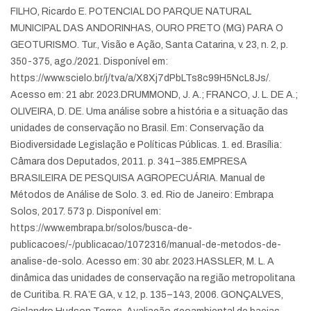
FILHO, Ricardo E. POTENCIAL DO PARQUE NATURAL
MUNICIPAL DAS ANDORINHAS, OURO PRETO (MG) PARA O
GEOTURISMO. Tur., Visão e Ação, Santa Catarina, v. 23, n. 2, p.
350-375, ago./2021. Disponível em:
https://www.scielo.br/j/tva/a/X8Xj7dPbLTs8c99H5NcL8Js/.
Acesso em: 21 abr. 2023.
DRUMMOND, J. A.; FRANCO, J. L. DE A.;
OLIVEIRA, D. DE. Uma análise sobre a história e a situação das
unidades de conservação no Brasil. Em: Conservação da
Biodiversidade Legislação e Políticas Públicas. 1. ed. Brasília:
Câmara dos Deputados, 2011. p. 341–385.
EMPRESA
BRASILEIRA DE PESQUISA AGROPECUÁRIA. Manual de
Métodos de Análise de Solo. 3. ed. Rio de Janeiro: Embrapa
Solos, 2017. 573 p. Disponível em:
https://www.embrapa.br/solos/busca-de-
publicacoes/-/publicacao/1072316/manual-de-metodos-de-
analise-de-solo. Acesso em: 30 abr. 2023.
HASSLER, M. L. A
dinâmica das unidades de conservação na região metropolitana
de Curitiba. R. RA’E GA, v. 12, p. 135–143, 2006.
GONÇALVES,