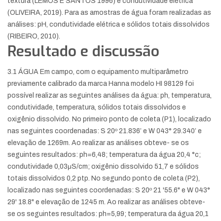
textura (LEMOS E SANTOS 1996) e condutividade elétrica
(OLIVEIRA, 2019). Para as amostras de água foram realizadas as
análises: pH, condutividade elétrica e sólidos totais dissolvidos
(RIBEIRO, 2010).
Resultado e discussão
3.1 ÁGUA Em campo, com o equipamento multiparâmetro
previamente calibrado da marca Hanna modelo HI 98129 foi
possível realizar as seguintes análises da água: ph, temperatura,
condutividade, temperatura, sólidos totais dissolvidos e
oxigênio dissolvido. No primeiro ponto de coleta (P1), localizado
nas seguintes coordenadas: S 20º 21.836’ e W 043° 29.340’ e
elevação de 1269m. Ao realizar as análises obteve- se os
seguintes resultados: ph=6,48; temperatura da água 20,4 °c;
condutividade 0,03μS/cm; oxigênio dissolvido 51,7 e sólidos
totais dissolvidos 0,2 ptp. No segundo ponto de coleta (P2),
localizado nas seguintes coordenadas: S 20º 21 '55.6" e W 043°
29' 18.8" e elevação de 1245 m. Ao realizar as análises obteve-
se os seguintes resultados: ph=5,99; temperatura da água 20,1