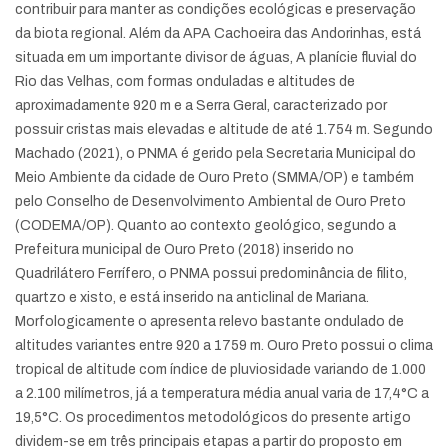
contribuir para manter as condições ecológicas e preservação
da biota regional. Além da APA Cachoeira das Andorinhas, está
situada em um importante divisor de águas, A planície fluvial do
Rio das Velhas, com formas onduladas e altitudes de
aproximadamente 920 m e a Serra Geral, caracterizado por
possuir cristas mais elevadas e altitude de até 1.754 m. Segundo
Machado (2021), o PNMA é gerido pela Secretaria Municipal do
Meio Ambiente da cidade de Ouro Preto (SMMA/OP) e também
pelo Conselho de Desenvolvimento Ambiental de Ouro Preto
(CODEMA/OP). Quanto ao contexto geológico, segundo a
Prefeitura municipal de Ouro Preto (2018) inserido no
Quadrilátero Ferrífero, o PNMA possui predominância de filito,
quartzo e xisto, e está inserido na anticlinal de Mariana.
Morfologicamente o apresenta relevo bastante ondulado de
altitudes variantes entre 920 a 1759 m. Ouro Preto possui o clima
tropical de altitude com índice de pluviosidade variando de 1.000
a 2.100 milímetros, já a temperatura média anual varia de 17,4°C a
19,5°C. Os procedimentos metodológicos do presente artigo
dividem-se em três principais etapas a partir do proposto em