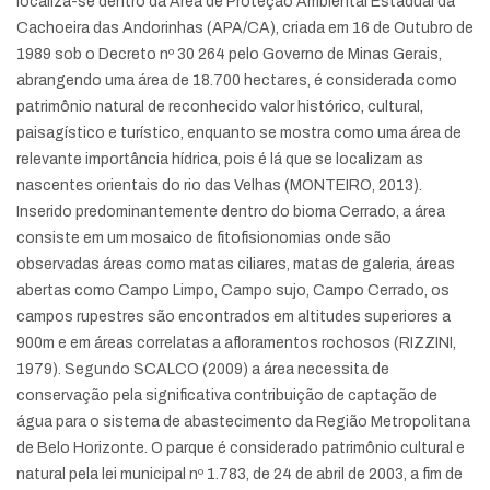
localiza-se dentro da Área de Proteção Ambiental Estadual da
Cachoeira das Andorinhas (APA/CA), criada em 16 de Outubro de
1989 sob o Decreto nº 30 264 pelo Governo de Minas Gerais,
abrangendo uma área de 18.700 hectares, é considerada como
patrimônio natural de reconhecido valor histórico, cultural,
paisagístico e turístico, enquanto se mostra como uma área de
relevante importância hídrica, pois é lá que se localizam as
nascentes orientais do rio das Velhas (MONTEIRO, 2013).
Inserido predominantemente dentro do bioma Cerrado, a área
consiste em um mosaico de fitofisionomias onde são
observadas áreas como matas ciliares, matas de galeria, áreas
abertas como Campo Limpo, Campo sujo, Campo Cerrado, os
campos rupestres são encontrados em altitudes superiores a
900m e em áreas correlatas a afloramentos rochosos (RIZZINI,
1979). Segundo SCALCO (2009) a área necessita de
conservação pela significativa contribuição de captação de
água para o sistema de abastecimento da Região Metropolitana
de Belo Horizonte. O parque é considerado patrimônio cultural e
natural pela lei municipal nº 1.783, de 24 de abril de 2003, a fim de