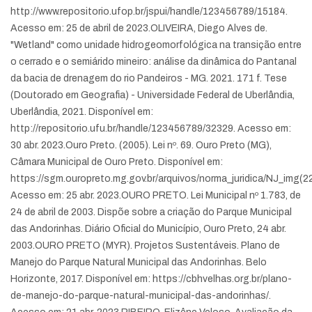
http://www.repositorio.ufop.br/jspui/handle/123456789/15184.
Acesso em: 25 de abril de 2023.
OLIVEIRA, Diego Alves de.
"Wetland" como unidade hidrogeomorfológica na transição entre
o cerrado e o semiárido mineiro: análise da dinâmica do Pantanal
da bacia de drenagem do rio Pandeiros - MG. 2021. 171 f. Tese
(Doutorado em Geografia) - Universidade Federal de Uberlândia,
Uberlândia, 2021. Disponível em:
http://repositorio.ufu.br/handle/123456789/32329. Acesso em:
30 abr. 2023.
Ouro Preto. (2005). Lei nº. 69. Ouro Preto (MG),
Câmara Municipal de Ouro Preto. Disponível em:
https://sgm.ouropreto.mg.gov.br/arquivos/norma_juridica/NJ_img(22
Acesso em: 25 abr. 2023.
OURO PRETO. Lei Municipal nº 1.783, de
24 de abril de 2003. Dispõe sobre a criação do Parque Municipal
das Andorinhas. Diário Oficial do Município, Ouro Preto, 24 abr.
2003.
OURO PRETO (MYR). Projetos Sustentáveis. Plano de
Manejo do Parque Natural Municipal das Andorinhas. Belo
Horizonte, 2017. Disponível em: https://cbhvelhas.org.br/plano-
de-manejo-do-parque-natural-municipal-das-andorinhas/.