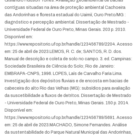
Gislandro Hudson Torres. Avaliação geoambiental de bacias
contíguas situadas na área de proteção ambiental Cachoeira
das Andorinhas e floresta estadual do Uaimií, Ouro Preto/MG :
diagnóstico e percepção ambiental. Dissertação de Mestrado -
Universidade Federal de Ouro Preto, Minas Gerais. 203 p. 2010.
Disponível em:
https://www.repositorio.ufop.br/handle/123456789/2204. Acesso
em: 25 de abril de 2023.
LEMOS, R. C. de; SANTOS, R. D. dos.
Manual de descrição e coleta de solo no campo. 3. ed. Campinas:
Sociedade Brasileira de Ciência do Solo; Rio de Janeiro:
EMBRAPA-CNPS, 1996.
LOPES, Laís de Carvalho Faria Lima.
Investigação dos depósitos fluviais e de encosta em bacias de
cabeceira do alto Rio das Velhas (MG): subsídios para avaliação
da suscetibilidade a fluxos de detritos. Dissertação de Mestrado
- Universidade Federal de Ouro Preto, Minas Gerais. 150 p. 2014.
Disponível em:
https://www.repositorio.ufop.br/handle/123456789/5691. Acesso
em: 25 de abril de 2023.
MACHADO, Simone Fernandes. Análise
da sustentabilidade do Parque Natural Municipal das Andorinhas,