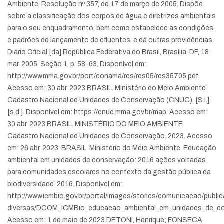
Ambiente. Resolução nº 357, de 17 de março de 2005. Dispõe
sobre a classificação dos corpos de água e diretrizes ambientais
para o seu enquadramento, bem como estabelece as condições
e padrões de lançamento de efluentes, e dá outras providências.
Diário Oficial [da] República Federativa do Brasil, Brasília, DF, 18
mar. 2005. Seção 1, p. 58-63. Disponível em:
http://www.mma.gov.br/port/conama/res/res05/res35705.pdf.
Acesso em: 30 abr. 2023.
BRASIL. Ministério do Meio Ambiente.
Cadastro Nacional de Unidades de Conservação (CNUC). [S.l.],
[s.d.]. Disponível em: https://cnuc.mma.gov.br/map. Acesso em:
30 abr. 2023.
BRASIL. MINISTÉRIO DO MEIO AMBIENTE.
Cadastro Nacional de Unidades de Conservação. 2023. Acesso
em: 26 abr. 2023.
BRASIL. Ministério do Meio Ambiente. Educação
ambiental em unidades de conservação: 2016 ações voltadas
para comunidades escolares no contexto da gestão pública da
biodiversidade. 2016. Disponível em:
http://www.icmbio.gov.br/portal/images/stories/comunicacao/publi
diversas/DCOM_ICMBio_educacao_ambiental_em_unidades_de_co
Acesso em: 1 de maio de 2023.
DETONI, Henrique; FONSECA