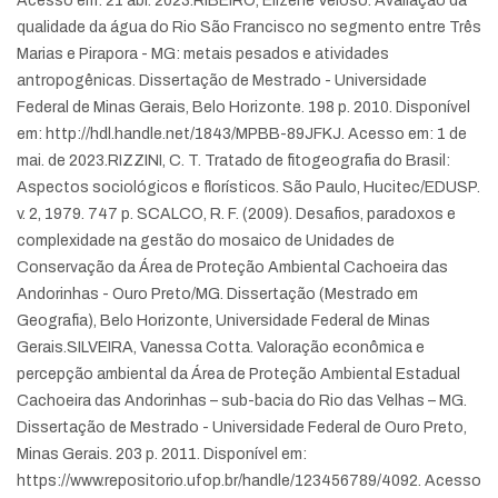
Acesso em: 21 abr. 2023.
RIBEIRO, Elizêne Veloso. Avaliação da
qualidade da água do Rio São Francisco no segmento entre Três
Marias e Pirapora - MG: metais pesados e atividades
antropogênicas. Dissertação de Mestrado - Universidade
Federal de Minas Gerais, Belo Horizonte. 198 p. 2010. Disponível
em: http://hdl.handle.net/1843/MPBB-89JFKJ. Acesso em: 1 de
mai. de 2023.
RIZZINI, C. T. Tratado de fitogeografia do Brasil:
Aspectos sociológicos e florísticos. São Paulo, Hucitec/EDUSP.
v. 2, 1979. 747 p.
SCALCO, R. F. (2009). Desafios, paradoxos e
complexidade na gestão do mosaico de Unidades de
Conservação da Área de Proteção Ambiental Cachoeira das
Andorinhas - Ouro Preto/MG. Dissertação (Mestrado em
Geografia), Belo Horizonte, Universidade Federal de Minas
Gerais.
SILVEIRA, Vanessa Cotta. Valoração econômica e
percepção ambiental da Área de Proteção Ambiental Estadual
Cachoeira das Andorinhas – sub-bacia do Rio das Velhas – MG.
Dissertação de Mestrado - Universidade Federal de Ouro Preto,
Minas Gerais. 203 p. 2011. Disponível em:
https://www.repositorio.ufop.br/handle/123456789/4092. Acesso