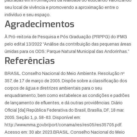
pautadas em informações da realidade do educando valorizando
seu local de vivência e promovendo a aproximação entre o
indivíduo e seu espaço.
Agradecimentos
À Pró-reitoria de Pesquisa e Pós Graduação (PRPPG) do IFMG
pelo edital 13/2022 “Análise da contribuição das pequenas áreas
úmidas para os ODS: Parque Natural Municipal das Andorinhas.”
Referências
BRASIL. Conselho Nacional do Meio Ambiente. Resolução nº
357, de 17 de março de 2005. Dispõe sobre a classificação dos
corpos de água e diretrizes ambientais para o seu
enquadramento, bem como estabelece as condições e padrões
de lançamento de efluentes, e dá outras providências. Diário
Oficial [da] República Federativa do Brasil, Brasília, DF, 18 mar.
2005. Seção 1, p. 58-63. Disponível em:
http://www.mma.gov.br/port/conama/res/res05/res35705.pdf.
Acesso em: 30 abr. 2023.
BRASIL. Conselho Nacional do Meio