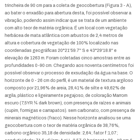
trincheira de 90 cm para a coleta de geocobertura (Figura 3 - A),
ao bater o enxadão para abertura desta, foi possível observar a
vibração, podendo assim indicar que se trata de um ambiente
com alto teor de matéria orgânica. É um local com vegetação
herbácea de mata atlântica com arbustos de 2,4 metros de
altura e cobertura de vegetação de 100% localizado nas
coordenadas geográficas 20°21'59.7'' S e 43°29'18.8'' e
elevação de 1263 m. Foram coletadas cinco amostras entre as
profundidades 0-90 cm. Chegando aos noventa centímetros foi
possível observar o processo de exsudação da água na base. O
horizonte de 0 - 26 cm do perfil, é um material de textura argiloso
composto por 21,96% de areia, 28,41% de silte e 49,62% de
argila, plástico e ligeiramente pegajoso, de coloração Marrom
escuro (7,5YR ¾ dark brown), com presença de raízes e animais
(cupim, formigas e carrapatos). sem carbonato, com presença de
minerais magnéticos (fraco). Nesse horizonte analisou se uma
geocobertura com o teor de matéria orgânica de 38,76%,
carbono orgânico 35,18 de densidade: 2,64; fator f:1,07;