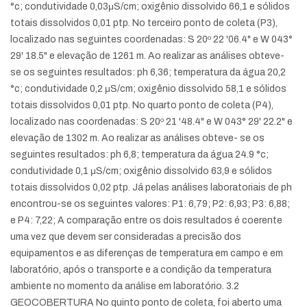
°c; condutividade 0,03μS/cm; oxigênio dissolvido 66,1 e sólidos
totais dissolvidos 0,01 ptp. No terceiro ponto de coleta (P3),
localizado nas seguintes coordenadas: S 20º 22 '06.4" e W 043°
29' 18.5" e elevação de 1261 m. Ao realizar as análises obteve-
se os seguintes resultados: ph 6,36; temperatura da água 20,2
°c; condutividade 0,2 μS/cm; oxigênio dissolvido 58,1 e sólidos
totais dissolvidos 0,01 ptp. No quarto ponto de coleta (P4),
localizado nas coordenadas: S 20º 21 '48.4" e W 043° 29' 22.2" e
elevação de 1302 m. Ao realizar as análises obteve- se os
seguintes resultados: ph 6,8; temperatura da água 24.9 °c;
condutividade 0,1 μS/cm; oxigênio dissolvido 63,9 e sólidos
totais dissolvidos 0,02 ptp. Já pelas análises laboratoriais de ph
encontrou-se os seguintes valores: P1: 6,79; P2: 6,93; P3: 6,88;
e P4: 7,22; A comparação entre os dois resultados é coerente
uma vez que devem ser consideradas a precisão dos
equipamentos e as diferenças de temperatura em campo e em
laboratório, após o transporte e a condição da temperatura
ambiente no momento da análise em laboratório. 3.2
GEOCOBERTURA No quinto ponto de coleta, foi aberto uma