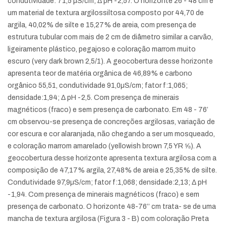
condutividade: 71,5 µS/cm; Δ pH -2,57. O horizonte 26 - 48 cm é
um material de textura argilossiltosa composto por 44,70 de
argila, 40,02% de silte e 15,27% de areia, com presença de
estrutura tubular com mais de 2 cm de diâmetro similar a carvão,
ligeiramente plástico, pegajoso e coloração marrom muito
escuro (very dark brown 2,5/1). A geocobertura desse horizonte
apresenta teor de matéria orgânica de 46,89% e carbono
orgânico 55,51, condutividade 91,0µS/cm; fator f:1,065;
densidade:1,94; Δ pH -2,5. Com presença de minerais
magnéticos (fraco) e sem presença de carbonato. Em 48 - 76’
cm observou-se presença de concreções argilosas, variação de
cor escura e cor alaranjada, não chegando a ser um mosqueado,
e coloração marrom amarelado (yellowish brown 7,5 YR ⅝). A
geocobertura desse horizonte apresenta textura argilosa com a
composição de 47,17% argila, 27,48% de areia e 25,35% de silte.
Condutividade 97,9µS/cm; fator f:1,068; densidade:2,13; Δ pH
-1,94. Com presença de minerais magnéticos (fraco) e sem
presença de carbonato. O horizonte 48-76’’ cm trata- se de uma
mancha de textura argilosa (Figura 3 - B) com coloração Preta