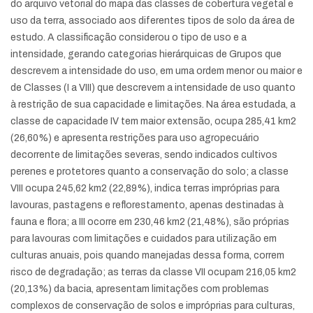
do arquivo vetorial do mapa das classes de cobertura vegetal e
uso da terra, associado aos diferentes tipos de solo da área de
estudo. A classificação considerou o tipo de uso e a
intensidade, gerando categorias hierárquicas de Grupos que
descrevem a intensidade do uso, em uma ordem menor ou maior e
de Classes (I a VIII) que descrevem a intensidade de uso quanto
à restrição de sua capacidade e limitações. Na área estudada, a
classe de capacidade IV tem maior extensão, ocupa 285,41 km2
(26,60%) e apresenta restrições para uso agropecuário
decorrente de limitações severas, sendo indicados cultivos
perenes e protetores quanto a conservação do solo; a classe
VIII ocupa 245,62 km2 (22,89%), indica terras impróprias para
lavouras, pastagens e reflorestamento, apenas destinadas à
fauna e flora; a III ocorre em 230,46 km2 (21,48%), são próprias
para lavouras com limitações e cuidados para utilização em
culturas anuais, pois quando manejadas dessa forma, correm
risco de degradação; as terras da classe VII ocupam 216,05 km2
(20,13%) da bacia, apresentam limitações com problemas
complexos de conservação de solos e impróprias para culturas,