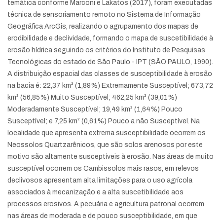
temática conforme Marconi e Lakatos (2017), foram executadas
técnica de sensoriamento remoto no Sistema de Informação
Geográfica ArcGis, realizando o agrupamento dos mapas de
erodibilidade e declividade, formando o mapa de suscetibilidade à
erosão hídrica seguindo os critérios do Instituto de Pesquisas
Tecnológicas do estado de São Paulo - IPT (SÃO PAULO, 1990).
A distribuição espacial das classes de susceptibilidade à erosão
na bacia é: 22,37 km² (1,89%) Extremamente Susceptível; 673,72
km² (56,85%) Muito Susceptível; 462,25 km² (39,01%)
Moderadamente Susceptível; 19,49 km² (1,64%) Pouco
Susceptível; e 7,25 km² (0,61%) Pouco a não Susceptível. Na
localidade que apresenta extrema susceptibilidade ocorrem os
Neossolos Quartzarênicos, que são solos arenosos por este
motivo são altamente susceptíveis à erosão. Nas áreas de muito
susceptível ocorrem os Cambissolos mais rasos, em relevos
declivosos apresentam alta limitações para o uso agrícola
associados à mecanização e a alta suscetibilidade aos
processos erosivos. A pecuária e agricultura patronal ocorrem
nas áreas de moderada e de pouco susceptibilidade, em que