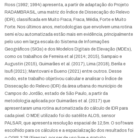
Ross (1992; 1994) apresenta, a partir de adaptação do Projeto
RADAMBRASIL, uma matriz do Índice de Dissecação do Relevo
(IDR), classificada em Muito Fraca, Fraca, Média, Forte e Muito
Forte. Nos últimos anos, metodologias que envolvem uma rotina
semi e/ou automatizada estão mais em evidência, principalmente
pelo uso em larga escala do Sistema de Informações
Geográficos (SIGs) e dos Modelos Digitais de Elevação (MDEs),
como os trabalhos de Ferreira et al (2014; 2015), Sampaio e
Augustin (2015), Guimarães et al. (2017), Lima (2018), Berila e
Isufi (2021); Mantovani e Bueno (2021) entre outros. Desse
modo, este trabalho objetivou calcular e analisar o Índice de
Dissecação do Relevo (IDR) da área urbana do município de
Campos do Jordão, estado de São Paulo, a partir da
metodologia aplicada por Guimarães et al. (2017) que
apresentaram uma rotina automatizada do cálculo de IDR para
cada pixel. O MDE utilizado foi do satélite ALOS, sensor
PALSAR, que apresenta resolução espacial de 12,5m. O software
escolhido para os cálculos e a espacialização dos resultados foi
o QGIS 3.28 (Firenze), por ser de uso livre e gratuito.