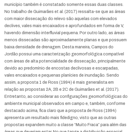
município também é constatado somente essas duas classes.
No trabalho de Guimarães et al. (2017) ressalta-se que as áreas
com maior dissecação do relevo são aquelas com elevados
declives, vales mais encaixados e aprofundados em forma de V,
havendo dimensão interfluvial pequena. Por outro lado, as áreas
menos dissecadas são aproximadamente planas e que possuem
baixa densidade de drenagem. Desta maneira, Campos do
Jordão possui uma caracterização geomorfológica compatível
com áreas de alta potencialidade de dissecação, principalmente
devido ao predomínio de encostas declivosas e escarpadas,
vales encaixados e pequenas planícies de inundação. Sendo
assim, a proposta 1 de Ross (1994) é mais generalista em
relação as propostas 2A, 2B e 2C de Guimarães et al. (2017).
Entretanto, ao considerar as configurações geomorfológicas do
ambiente municipal observados em campo e, também, conforme
destacado acima, fica claro que a proposta de Ross (1994)
apresenta um resultado mais fidedigno, visto que as outras
propostas expandem muito a classe “Muito Fraca” para além das
áreas que deveriam estar. No que tange a distribuição espacial