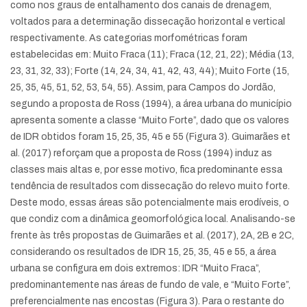
como nos graus de entalhamento dos canais de drenagem,
voltados para a determinação dissecação horizontal e vertical
respectivamente. As categorias morfométricas foram
estabelecidas em: Muito Fraca (11); Fraca (12, 21, 22); Média (13,
23, 31, 32, 33); Forte (14, 24, 34, 41, 42, 43, 44); Muito Forte (15,
25, 35, 45, 51, 52, 53, 54, 55). Assim, para Campos do Jordão,
segundo a proposta de Ross (1994), a área urbana do município
apresenta somente a classe “Muito Forte”, dado que os valores
de IDR obtidos foram 15, 25, 35, 45 e 55 (Figura 3). Guimarães et
al. (2017) reforçam que a proposta de Ross (1994) induz as
classes mais altas e, por esse motivo, fica predominante essa
tendência de resultados com dissecação do relevo muito forte.
Deste modo, essas áreas são potencialmente mais erodíveis, o
que condiz com a dinâmica geomorfológica local. Analisando-se
frente às três propostas de Guimarães et al. (2017), 2A, 2B e 2C,
considerando os resultados de IDR 15, 25, 35, 45 e 55, a área
urbana se configura em dois extremos: IDR “Muito Fraca”,
predominantemente nas áreas de fundo de vale, e “Muito Forte”,
preferencialmente nas encostas (Figura 3). Para o restante do