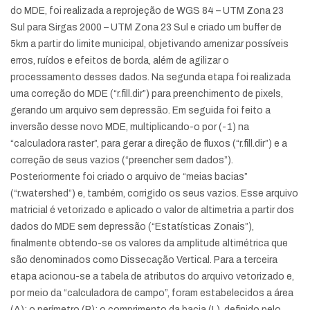
do MDE, foi realizada a reprojeção de WGS 84 – UTM Zona 23
Sul para Sirgas 2000 – UTM Zona 23 Sul e criado um buffer de
5km a partir do limite municipal, objetivando amenizar possíveis
erros, ruídos e efeitos de borda, além de agilizar o
processamento desses dados. Na segunda etapa foi realizada
uma correção do MDE (“r.fill.dir”) para preenchimento de pixels,
gerando um arquivo sem depressão. Em seguida foi feito a
inversão desse novo MDE, multiplicando-o por (-1) na
“calculadora raster”, para gerar a direção de fluxos (“r.fill.dir”) e a
correção de seus vazios (“preencher sem dados”).
Posteriormente foi criado o arquivo de “meias bacias”
(“r.watershed”) e, também, corrigido os seus vazios. Esse arquivo
matricial é vetorizado e aplicado o valor de altimetria a partir dos
dados do MDE sem depressão (“Estatísticas Zonais”),
finalmente obtendo-se os valores da amplitude altimétrica que
são denominados como Dissecação Vertical. Para a terceira
etapa acionou-se a tabela de atributos do arquivo vetorizado e,
por meio da “calculadora de campo”, foram estabelecidos a área
(A); o perímetro (P); o comprimento da bacia (L), definido pelo