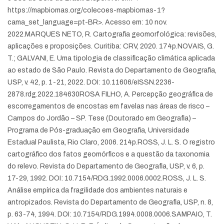
https://mapbiomas.org/colecoes-mapbiomas-1?
cama_set_language=pt-BR>. Acesso em: 10 nov.
2022.
MARQUES NETO, R. Cartografia geomorfológica: revisões,
aplicações e proposições. Curitiba: CRV, 2020. 174p.
NOVAIS, G.
T.; GALVANI, E. Uma tipologia de classificação climática aplicada
ao estado de São Paulo. Revista do Departamento de Geografia,
USP, v. 42, p. 1-21, 2022. DOI: 10.11606/eISSN.2236-
2878.rdg.2022.184630
ROSA FILHO, A. Percepção geográfica de
escorregamentos de encostas em favelas nas áreas de risco –
Campos do Jordão – SP. Tese (Doutorado em Geografia) –
Programa de Pós-graduação em Geografia, Universidade
Estadual Paulista, Rio Claro, 2006. 214p.
ROSS, J. L. S. O registro
cartográfico dos fatos geomórficos e a questão da taxonomia
do relevo. Revista do Departamento de Geografia, USP, v. 6, p.
17-29, 1992. DOI: 10.7154/RDG.1992.0006.0002.
ROSS, J. L. S.
Análise empírica da fragilidade dos ambientes naturais e
antropizados. Revista do Departamento de Geografia, USP, n. 8,
p. 63-74, 1994. DOI: 10.7154/RDG.1994.0008.0006.
SAMPAIO, T.