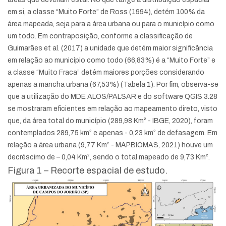
em si, a classe “Muito Forte” de Ross (1994), detém 100% da
área mapeada, seja para a área urbana ou para o município como
um todo. Em contraposição, conforme a classificação de
Guimarães et al. (2017) a unidade que detém maior significância
em relação ao município como todo (66,83%) é a “Muito Forte” e
a classe “Muito Fraca” detém maiores porções considerando
apenas a mancha urbana (67,53%) (Tabela 1). Por fim, observa-se
que a utilização do MDE ALOS/PALSAR e do software QGIS 3.28
se mostraram eficientes em relação ao mapeamento direto, visto
que, da área total do município (289,98 Km² - IBGE, 2020), foram
contemplados 289,75 km² e apenas - 0,23 km² de defasagem. Em
relação a área urbana (9,77 Km² - MAPBIOMAS, 2021) houve um
decréscimo de – 0,04 Km², sendo o total mapeado de 9,73 Km².
Figura 1 – Recorte espacial de estudo.