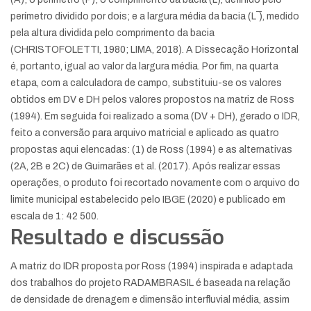
perímetro dividido por dois; e a largura média da bacia (L ̅), medido
pela altura dividida pelo comprimento da bacia
(CHRISTOFOLETTI, 1980; LIMA, 2018). A Dissecação Horizontal
é, portanto, igual ao valor da largura média. Por fim, na quarta
etapa, com a calculadora de campo, substituiu-se os valores
obtidos em DV e DH pelos valores propostos na matriz de Ross
(1994). Em seguida foi realizado a soma (DV + DH), gerado o IDR,
feito a conversão para arquivo matricial e aplicado as quatro
propostas aqui elencadas: (1) de Ross (1994) e as alternativas
(2A, 2B e 2C) de Guimarães et al. (2017). Após realizar essas
operações, o produto foi recortado novamente com o arquivo do
limite municipal estabelecido pelo IBGE (2020) e publicado em
escala de 1: 42 500.
Resultado e discussão
A matriz do IDR proposta por Ross (1994) inspirada e adaptada
dos trabalhos do projeto RADAMBRASIL é baseada na relação
de densidade de drenagem e dimensão interfluvial média, assim