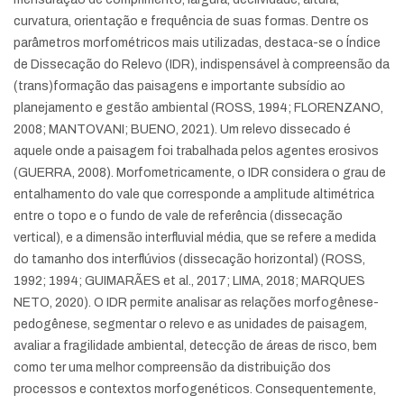
curvatura, orientação e frequência de suas formas. Dentre os
parâmetros morfométricos mais utilizadas, destaca-se o Índice
de Dissecação do Relevo (IDR), indispensável à compreensão da
(trans)formação das paisagens e importante subsídio ao
planejamento e gestão ambiental (ROSS, 1994; FLORENZANO,
2008; MANTOVANI; BUENO, 2021). Um relevo dissecado é
aquele onde a paisagem foi trabalhada pelos agentes erosivos
(GUERRA, 2008). Morfometricamente, o IDR considera o grau de
entalhamento do vale que corresponde a amplitude altimétrica
entre o topo e o fundo de vale de referência (dissecação
vertical), e a dimensão interfluvial média, que se refere a medida
do tamanho dos interflúvios (dissecação horizontal) (ROSS,
1992; 1994; GUIMARÃES et al., 2017; LIMA, 2018; MARQUES
NETO, 2020). O IDR permite analisar as relações morfogênese-
pedogênese, segmentar o relevo e as unidades de paisagem,
avaliar a fragilidade ambiental, detecção de áreas de risco, bem
como ter uma melhor compreensão da distribuição dos
processos e contextos morfogenéticos. Consequentemente,