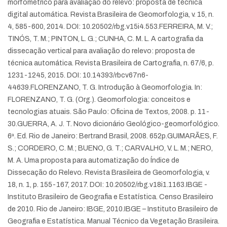
morfométrico para avaliação do relevo: proposta de técnica
digital automática. Revista Brasileira de Geomorfologia, v. 15, n.
4, 585-600, 2014. DOI: 10.20502/rbg.v15i4.553.
FERREIRA, M. V.;
TINÓS, T. M.; PINTON, L. G.; CUNHA, C. M. L. A cartografia da
dissecação vertical para avaliação do relevo: proposta de
técnica automática. Revista Brasileira de Cartografia, n. 67/6, p.
1231-1245, 2015. DOI: 10.14393/rbcv67n6-
44639.
FLORENZANO, T. G. Introdução à Geomorfologia. In:
FLORENZANO, T. G. (Org.). Geomorfologia: conceitos e
tecnologias atuais. São Paulo: Oficina de Textos, 2008. p. 11-
30.
GUERRA, A. J. T. Novo dicionário Geológico-geomorfológico.
6ª. Ed. Rio de Janeiro: Bertrand Brasil, 2008. 652p.
GUIMARÃES, F.
S.; CORDEIRO, C. M.; BUENO, G. T.; CARVALHO, V. L. M.; NERO,
M. A. Uma proposta para automatização do Índice de
Dissecação do Relevo. Revista Brasileira de Geomorfologia, v.
18, n. 1, p. 155-167, 2017. DOI: 10.20502/rbg.v18i1.1163.
IBGE -
Instituto Brasileiro de Geografia e Estatística. Censo Brasileiro
de 2010. Rio de Janeiro: IBGE, 2010.
IBGE – Instituto Brasileiro de
Geografia e Estatística. Manual Técnico da Vegetação Brasileira.