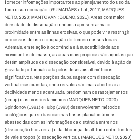
fornecer informações importantes ao planejamento do uso da
terra e sua ocupação. (GUIMARÃES et al., 2017; MARQUES
NETO, 2020; MANTOVANI; BUENO, 2021). Áreas com maior
densidade de dissecação tendem a apresentar maior
proximidade entre as linhas erosivas, o que pode vir a restringir
processos de uso e ocupação do terreno nesses locais.
Ademais, em relação à ocorrência e à suscetibilidade aos
movimentos de massa, as áreas mais propícias são aquelas que
detém amplitude de dissecação considerável, devido à ação da
gravidade potencializada pelos desníveis altimétricos
significativos. Nas porções da paisagem com dissecação
vertical mais brandas, onde os vales são mais abertos e a
declividade menos acentuada, predominam os rastejamentos
(creep) e as erosões laminares (MARQUES NETO, 2020).
Spiridonov (1981) e Hubp (1988) desenvolveram métodos
analógicos que se baseiam nas bases planialtimétricas,
abastecidas com as informações da distância entre rios
(dissecação horizontal) e da diferença de altitude entre fundos
de vale e topos (dissecação vertical). (MARQUES NETO, 2020).