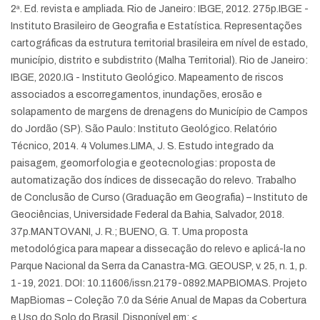
2ª. Ed. revista e ampliada. Rio de Janeiro: IBGE, 2012. 275p.
IBGE -
Instituto Brasileiro de Geografia e Estatística. Representações
cartográficas da estrutura territorial brasileira em nível de estado,
município, distrito e subdistrito (Malha Territorial). Rio de Janeiro:
IBGE, 2020.
IG - Instituto Geológico. Mapeamento de riscos
associados a escorregamentos, inundações, erosão e
solapamento de margens de drenagens do Município de Campos
do Jordão (SP). São Paulo: Instituto Geológico. Relatório
Técnico, 2014. 4 Volumes.
LIMA, J. S. Estudo integrado da
paisagem, geomorfologia e geotecnologias: proposta de
automatização dos índices de dissecação do relevo. Trabalho
de Conclusão de Curso (Graduação em Geografia) – Instituto de
Geociências, Universidade Federal da Bahia, Salvador, 2018.
37p.
MANTOVANI, J. R.; BUENO, G. T. Uma proposta
metodológica para mapear a dissecação do relevo e aplicá-la no
Parque Nacional da Serra da Canastra-MG. GEOUSP, v. 25, n. 1, p.
1-19, 2021. DOI: 10.11606/issn.2179-0892.
MAPBIOMAS. Projeto
MapBiomas – Coleção 7.0 da Série Anual de Mapas da Cobertura
e Uso do Solo do Brasil. Disponível em: <