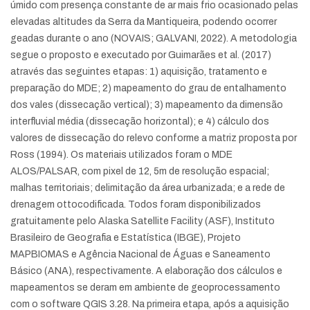
úmido com presença constante de ar mais frio ocasionado pelas
elevadas altitudes da Serra da Mantiqueira, podendo ocorrer
geadas durante o ano (NOVAIS; GALVANI, 2022). A metodologia
segue o proposto e executado por Guimarães et al. (2017)
através das seguintes etapas: 1) aquisição, tratamento e
preparação do MDE; 2) mapeamento do grau de entalhamento
dos vales (dissecação vertical); 3) mapeamento da dimensão
interfluvial média (dissecação horizontal); e 4) cálculo dos
valores de dissecação do relevo conforme a matriz proposta por
Ross (1994). Os materiais utilizados foram o MDE
ALOS/PALSAR, com pixel de 12, 5m de resolução espacial;
malhas territoriais; delimitação da área urbanizada; e a rede de
drenagem ottocodificada. Todos foram disponibilizados
gratuitamente pelo Alaska Satellite Facility (ASF), Instituto
Brasileiro de Geografia e Estatística (IBGE), Projeto
MAPBIOMAS e Agência Nacional de Águas e Saneamento
Básico (ANA), respectivamente. A elaboração dos cálculos e
mapeamentos se deram em ambiente de geoprocessamento
com o software QGIS 3.28. Na primeira etapa, após a aquisição