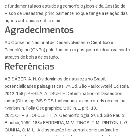
é fundamental aos estudos geomorfológicos e da Gestão de
Risco de Desastres, principalmente no que tange a relação das
ações antrópicas sob o meio.
Agradecimentos
Ao Conselho Nacional de Desenvolvimento Científico e
Tecnológico (CNPq) pelo fomento à pesquisa de doutoramento
através de bolsa de estudo.
Referências
AB’SÁBER, A. N. Os domínios de natureza no Brasil:
potencialidades paisagísticas. 7ª. Ed. São Paulo: Ateliê Editorial,
2012. 158 p.
BERILA, A.; ISUFI, F. Determination of Dissection
Index (DI) using GIS & RS techniques: a case study on drenica
river basin. Folia Geographica, v. 63, n. 1, p. 5-18,
2021.
CHRISTOFOLETTI, A. Geomorfologia. 2ª. Ed. São Paulo:
Blücher, 1980. 183p.
FERREIRA, M. V.; TINÓS, T. M.; PINTON, L. G.;
CUNHA, C. M. L.; A dissecação horizontal como parâmetro