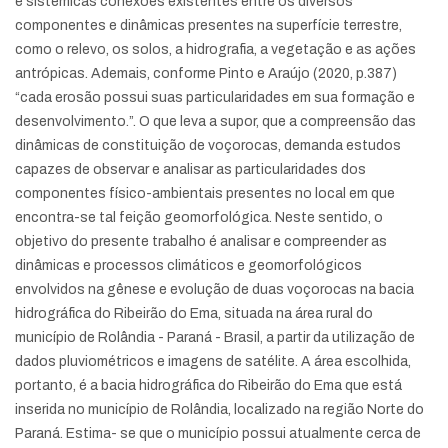
e sistêmicas conexões existentes entre os diversos
componentes e dinâmicas presentes na superfície terrestre,
como o relevo, os solos, a hidrografia, a vegetação e as ações
antrópicas. Ademais, conforme Pinto e Araújo (2020, p.387)
“cada erosão possui suas particularidades em sua formação e
desenvolvimento.”. O que leva a supor, que a compreensão das
dinâmicas de constituição de voçorocas, demanda estudos
capazes de observar e analisar as particularidades dos
componentes físico-ambientais presentes no local em que
encontra-se tal feição geomorfológica. Neste sentido, o
objetivo do presente trabalho é analisar e compreender as
dinâmicas e processos climáticos e geomorfológicos
envolvidos na gênese e evolução de duas voçorocas na bacia
hidrográfica do Ribeirão do Ema, situada na área rural do
município de Rolândia - Paraná - Brasil, a partir da utilização de
dados pluviométricos e imagens de satélite. A área escolhida,
portanto, é a bacia hidrográfica do Ribeirão do Ema que está
inserida no município de Rolândia, localizado na região Norte do
Paraná. Estima- se que o município possui atualmente cerca de