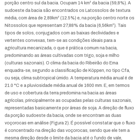
porção centro sul da bacia. Ocupam 14 km² da bacia (59,8%). A
sudoeste da bacia são encontrados os Latossolos de textura
média, com área de 2,89km² (12.5%) e, na porção centro norte os
Nitossolos que representam 27,88% da bacia (6,56km²). Tais
tipos de solos, conjugados com as baixas declividades e
vertentes convexas, tem-se as condições ideais para a
agricultura mecanizada, o que é prática comum na bacia,
predominando as áreas cultivadas com trigo, soja e milho
(culturas sazonais). O clima da bacia do Ribeirão do Ema
enquadra-se, segundo a classificação de Köppen, no tipo Cfa,
ou seja, clima subtropical úmido. A temperatura média anual é de
21.0 °C e a pluviosidade média anual de 1600 mm. E, em termos
de uso e cobertura da terra predomina na bacia as áreas
agrícolas, principalmente as ocupadas pelas culturas sazonais,
representadas basicamente por áreas de soja. A direção de fluxo
da porção sudoeste da bacia, onde se encontram as duas
voçorocas em análise (Figura 2). É possível constatar que o fluxo
é concentrado na direção das voçorocas, sendo que ele tem a
mesma direção desde o limite da bacia até o fundo de vale,