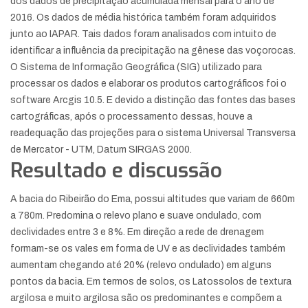
dos dados de precipitação acumulada mensal para o ano de
2016. Os dados de média histórica também foram adquiridos
junto ao IAPAR. Tais dados foram analisados com intuito de
identificar a influência da precipitação na gênese das voçorocas.
O Sistema de Informação Geográfica (SIG) utilizado para
processar os dados e elaborar os produtos cartográficos foi o
software Arcgis 10.5. E devido a distinção das fontes das bases
cartográficas, após o processamento dessas, houve a
readequação das projeções para o sistema Universal Transversa
de Mercator - UTM, Datum SIRGAS 2000.
Resultado e discussão
A bacia do Ribeirão do Ema, possui altitudes que variam de 660m
a 780m. Predomina o relevo plano e suave ondulado, com
declividades entre 3 e 8%. Em direção a rede de drenagem
formam-se os vales em forma de UV e as declividades também
aumentam chegando até 20% (relevo ondulado) em alguns
pontos da bacia. Em termos de solos, os Latossolos de textura
argilosa e muito argilosa são os predominantes e compõem a