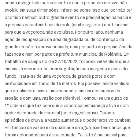
sendo revegetada naturalmente e que o processo erosivo não
evoluiu em suas dimensões. Infere-se sobre isso que, por não ter
ocorrido nenhum outro grande evento de precipitação na bacia e
a próprias características do solo (muito argiloso) contribuíram
para que a voçoroca não evoluísse. Por outro lado, nenhuma
ação de recuperação da área degradada ou de contenção da
grande erosão foi providenciada, nem por parte do proprietário da
fazenda e nem por parte da prefeitura municipal de Rolândia. Em
trabalho de campo no dia 27/10/2022, foi possível verificar que a
mesma já encontra-se com vegetação nas margens e parte do
fundo. Trata-se de uma voçoroca de grande porte e com
profundidade em torno de 15 metros. Foi possível ainda verificar
que atualmente existe uma nascente em um dos braços da
erosão e com uma vazão considerável. Formou-se um curso de
1° ordem o que faz com que a voçoroca permaneça ativa e com
poder de retirada de material (solo) significativo. Durante
episódios de chuva, a vazão aumenta e o poder erosivo também.
Em função da vazão e da qualidade da água, existem canos que
foram colocados para a sua retirada. Tal fato é prejudicial para