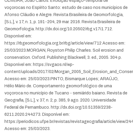
OLIVEIRA, João Carlos. Evolução espaço-temporal de
voçorocas no Espírito Santo: estudo de caso nos municípios de
Afonso Cláudio e Alegre. Revista Brasileira de Geomorfologia,
[S.L.], v. 17, n. 1, p. 191-204, 29 mar. 2016. Revista Brasileira de
Geomorfologia. http://dx.doi.org/10.20502/rbg.v17i1.712.
Disponível em:
https://rbgeomorfologia.org.br/rbg/article/view/712 Acesso em:
25/03/2023.
MORGAN, Royston Philip Charles. Soil erosion and
conservation. Oxford. Publishing Blackwell, 3. ed., 2005. 304 p.
Disponível em: https://svgaos.nl/wp-
content/uploads/2017/02/Morgan_2005_Soil_Erosion_and_Conser
Acesso em: 25/03/2023.
PINTO, Bismarque Lopes; ARAÚJO,
Hélio Mário de. Comportamento geomorfológico de uma
voçoroca no município de Tucano - semiárido baiano. Revista de
Geografia, [S.L.], v. 37, n. 2, p. 385, 9 ago. 2020. Universidade
Federal de Pernambuco. http://dx.doi.org/10.51359/2238-
6211.2020.244273. Disponível em:
https://periodicos.ufpe.br/revistas/revistageografia/article/view/2
Acesso em: 25/03/2023.