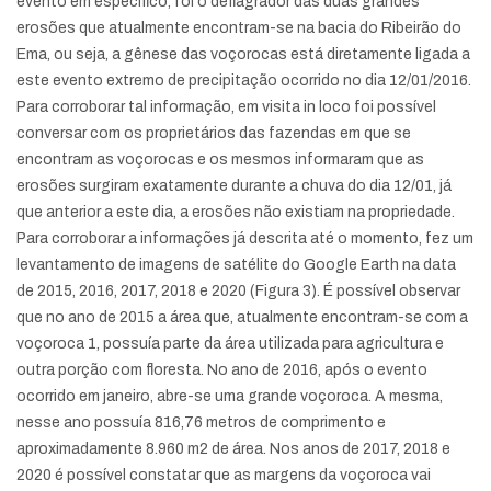
evento em específico, foi o deflagrador das duas grandes
erosões que atualmente encontram-se na bacia do Ribeirão do
Ema, ou seja, a gênese das voçorocas está diretamente ligada a
este evento extremo de precipitação ocorrido no dia 12/01/2016.
Para corroborar tal informação, em visita in loco foi possível
conversar com os proprietários das fazendas em que se
encontram as voçorocas e os mesmos informaram que as
erosões surgiram exatamente durante a chuva do dia 12/01, já
que anterior a este dia, a erosões não existiam na propriedade.
Para corroborar a informações já descrita até o momento, fez um
levantamento de imagens de satélite do Google Earth na data
de 2015, 2016, 2017, 2018 e 2020 (Figura 3). É possível observar
que no ano de 2015 a área que, atualmente encontram-se com a
voçoroca 1, possuía parte da área utilizada para agricultura e
outra porção com floresta. No ano de 2016, após o evento
ocorrido em janeiro, abre-se uma grande voçoroca. A mesma,
nesse ano possuía 816,76 metros de comprimento e
aproximadamente 8.960 m2 de área. Nos anos de 2017, 2018 e
2020 é possível constatar que as margens da voçoroca vai