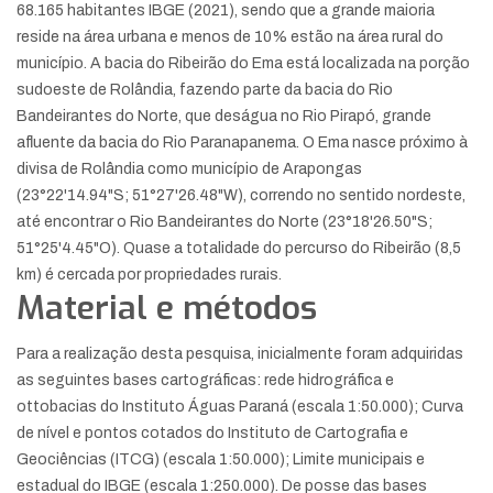
68.165 habitantes IBGE (2021), sendo que a grande maioria
reside na área urbana e menos de 10% estão na área rural do
município. A bacia do Ribeirão do Ema está localizada na porção
sudoeste de Rolândia, fazendo parte da bacia do Rio
Bandeirantes do Norte, que deságua no Rio Pirapó, grande
afluente da bacia do Rio Paranapanema. O Ema nasce próximo à
divisa de Rolândia como município de Arapongas
(23°22'14.94"S; 51°27'26.48"W), correndo no sentido nordeste,
até encontrar o Rio Bandeirantes do Norte (23°18'26.50"S;
51°25'4.45"O). Quase a totalidade do percurso do Ribeirão (8,5
km) é cercada por propriedades rurais.
Material e métodos
Para a realização desta pesquisa, inicialmente foram adquiridas
as seguintes bases cartográficas: rede hidrográfica e
ottobacias do Instituto Águas Paraná (escala 1:50.000); Curva
de nível e pontos cotados do Instituto de Cartografia e
Geociências (ITCG) (escala 1:50.000); Limite municipais e
estadual do IBGE (escala 1:250.000). De posse das bases