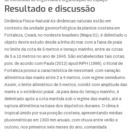
Resultado e discussão
Dinâmica Física-Natural As dinâmicas naturais estão em
contexto da unidade geomorfológica da planície costeira em
Fortaleza, Ceará, no nordeste brasileiro (Mapa 01), é delimitado o
objeto deste estudo desde a linha do mar, com a faixa de praia
no limite da cota de 5 metros e terraço marinho, entre as cotas
de 5 a 10 metros no ano de 1945. São estabelecidas tais cotas,
pois, de acordo com Paula (2012) apud INPH (1996), o litoral de
Fortaleza possui a característica de mesomaré, com variação
altimétrica das marés entre 2 a 4 metros, com regime semidiurno.
Assim, o limite altimétrico de 5 metros, condiz com amplitude das
marés e o estirâncio praial. Já para área do terraço marinho, é
delimitado após a cota mantida sob o regime das marés, até a
ruptura altimétrica na base dos depósitos dunares. O clima é
tropical úmido por sua posição costeira, apresentando médias
pluviométricas em 1300 mm anuais, com chuva entre verão e
outono, nos primeiros seis meses do ano, comandada