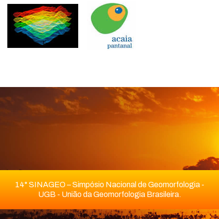
14° SINAGEO – Simpósio Nacional de Geomorfologia -
UGB - União da Geomorfologia Brasileira.