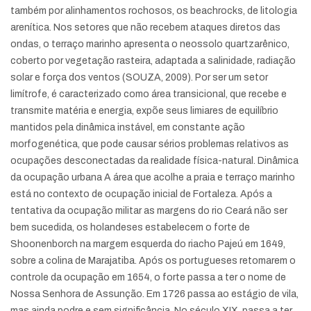
também por alinhamentos rochosos, os beachrocks, de litologia
arenítica. Nos setores que não recebem ataques diretos das
ondas, o terraço marinho apresenta o neossolo quartzarênico,
coberto por vegetação rasteira, adaptada a salinidade, radiação
solar e força dos ventos (SOUZA, 2009). Por ser um setor
limítrofe, é caracterizado como área transicional, que recebe e
transmite matéria e energia, expõe seus limiares de equilíbrio
mantidos pela dinâmica instável, em constante ação
morfogenética, que pode causar sérios problemas relativos as
ocupações desconectadas da realidade física-natural. Dinâmica
da ocupação urbana A área que acolhe a praia e terraço marinho
está no contexto de ocupação inicial de Fortaleza. Após a
tentativa da ocupação militar as margens do rio Ceará não ser
bem sucedida, os holandeses estabelecem o forte de
Shoonenborch na margem esquerda do riacho Pajeú em 1649,
sobre a colina de Marajatiba. Após os portugueses retomarem o
controle da ocupação em 1654, o forte passa a ter o nome de
Nossa Senhora de Assunção. Em 1726 passa ao estágio de vila,
mas ainda podre e sem significância. No século XIX, passa a ter