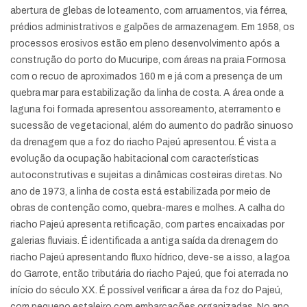
abertura de glebas de loteamento, com arruamentos, via férrea,
prédios administrativos e galpões de armazenagem. Em 1958, os
processos erosivos estão em pleno desenvolvimento após a
construção do porto do Mucuripe, com áreas na praia Formosa
com o recuo de aproximados 160 m e já com a presença de um
quebra mar para estabilização da linha de costa. A área onde a
laguna foi formada apresentou assoreamento, aterramento e
sucessão de vegetacional, além do aumento do padrão sinuoso
da drenagem que a foz do riacho Pajeú apresentou. É vista a
evolução da ocupação habitacional com características
autoconstrutivas e sujeitas a dinâmicas costeiras diretas. No
ano de 1973, a linha de costa está estabilizada por meio de
obras de contenção como, quebra-mares e molhes. A calha do
riacho Pajeú apresenta retificação, com partes encaixadas por
galerias fluviais. É identificada a antiga saída da drenagem do
riacho Pajeú apresentando fluxo hídrico, deve-se a isso, a lagoa
do Garrote, então tributária do riacho Pajeú, que foi aterrada no
início do século XX. É possível verificar a área da foz do Pajeú,
com pequeno estaleiro com embarcações organizadas. No ano