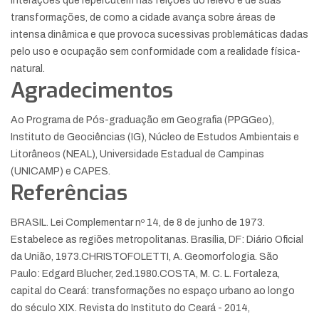
interações que repercutem nas feições do relevo e de suas
transformações, de como a cidade avança sobre áreas de
intensa dinâmica e que provoca sucessivas problemáticas dadas
pelo uso e ocupação sem conformidade com a realidade física-
natural.
Agradecimentos
Ao Programa de Pós-graduação em Geografia (PPGGeo),
Instituto de Geociências (IG), Núcleo de Estudos Ambientais e
Litorâneos (NEAL), Universidade Estadual de Campinas
(UNICAMP) e CAPES.
Referências
BRASIL. Lei Complementar nº 14, de 8 de junho de 1973.
Estabelece as regiões metropolitanas. Brasília, DF: Diário Oficial
da União, 1973.
CHRISTOFOLETTI, A. Geomorfologia. São
Paulo: Edgard Blucher, 2ed.1980.
COSTA, M. C. L. Fortaleza,
capital do Ceará: transformações no espaço urbano ao longo
do século XIX. Revista do Instituto do Ceará - 2014,