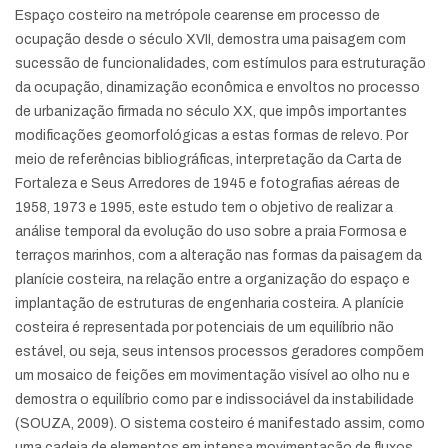
Espaço costeiro na metrópole cearense em processo de
ocupação desde o século XVII, demostra uma paisagem com
sucessão de funcionalidades, com estímulos para estruturação
da ocupação, dinamização econômica e envoltos no processo
de urbanização firmada no século XX, que impôs importantes
modificações geomorfológicas a estas formas de relevo. Por
meio de referências bibliográficas, interpretação da Carta de
Fortaleza e Seus Arredores de 1945 e fotografias aéreas de
1958, 1973 e 1995, este estudo tem o objetivo de realizar a
análise temporal da evolução do uso sobre a praia Formosa e
terraços marinhos, com a alteração nas formas da paisagem da
planície costeira, na relação entre a organização do espaço e
implantação de estruturas de engenharia costeira. A planície
costeira é representada por potenciais de um equilíbrio não
estável, ou seja, seus intensos processos geradores compõem
um mosaico de feições em movimentação visível ao olho nu e
demostra o equilíbrio como par e indissociável da instabilidade
(SOUZA, 2009). O sistema costeiro é manifestado assim, como
uma cadeia de elementos em intensa movimentação de fluxos,