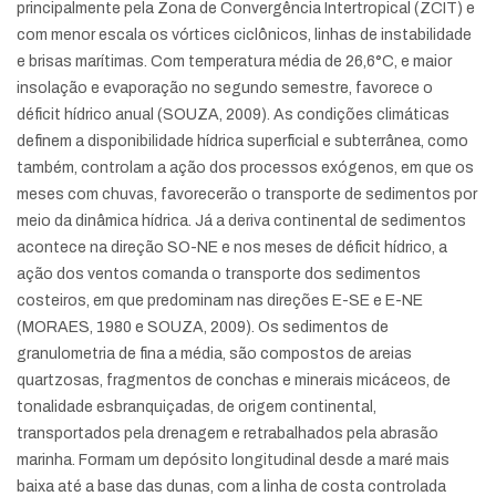
principalmente pela Zona de Convergência Intertropical (ZCIT) e
com menor escala os vórtices ciclônicos, linhas de instabilidade
e brisas marítimas. Com temperatura média de 26,6°C, e maior
insolação e evaporação no segundo semestre, favorece o
déficit hídrico anual (SOUZA, 2009). As condições climáticas
definem a disponibilidade hídrica superficial e subterrânea, como
também, controlam a ação dos processos exógenos, em que os
meses com chuvas, favorecerão o transporte de sedimentos por
meio da dinâmica hídrica. Já a deriva continental de sedimentos
acontece na direção SO-NE e nos meses de déficit hídrico, a
ação dos ventos comanda o transporte dos sedimentos
costeiros, em que predominam nas direções E-SE e E-NE
(MORAES, 1980 e SOUZA, 2009). Os sedimentos de
granulometria de fina a média, são compostos de areias
quartzosas, fragmentos de conchas e minerais micáceos, de
tonalidade esbranquiçadas, de origem continental,
transportados pela drenagem e retrabalhados pela abrasão
marinha. Formam um depósito longitudinal desde a maré mais
baixa até a base das dunas, com a linha de costa controlada