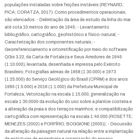
populações instaladas sobre feições instáveis (REYNARD;
PICA; CORATZA, 2017). Como procedimentos operacionais,
são elencados: - Delimitação da área de estudo da linha do mar
até cota 10 metros do ano de 1945; - Levantamento
bibliográfico, cartográfico, geohistórico e físico-natural; -
Caracterização dos componentes naturais; -
Georreferenciamento e ortorretificação por meio do software
QGis 3.22, da Carta de Fortaleza e Seus Arredores de 1945
(1:10.000), levantada, desenhada e impressa pelo Exército
Brasileiro; Fotografias aéreas de 1958 (1:30.000) e 1973
(1:25.000) do Serviço Geológico do Brasil (CPRM) e dos anos
1995 (1:5.000) e 2016 (1:1.000) da Prefeitura Municipal de
Fortaleza; Vetorização na escala 1:15.000, generalização na
escala 1:30.0000 da evolução do uso sobre a planície costeira e
a alteração da praia e dos terraços marinhos; e compatibilização
cartográfica com representação na escala 1:40.000 (ROSETTE;
MENEZES (2002) e PORFÍRIO; BOGGIONE (2005)); - Discussão
da alteração da paisagem natural na relação entre a implantação
de estruturas de engenharia e organização do espaço.