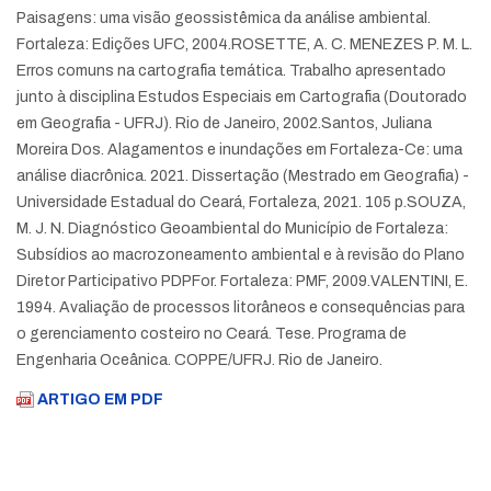
Paisagens: uma visão geossistêmica da análise ambiental.
Fortaleza: Edições UFC, 2004.
ROSETTE, A. C. MENEZES P. M. L.
Erros comuns na cartografia temática. Trabalho apresentado
junto à disciplina Estudos Especiais em Cartografia (Doutorado
em Geografia - UFRJ). Rio de Janeiro, 2002.
Santos, Juliana
Moreira Dos. Alagamentos e inundações em Fortaleza-Ce: uma
análise diacrônica. 2021. Dissertação (Mestrado em Geografia) -
Universidade Estadual do Ceará, Fortaleza, 2021. 105 p.
SOUZA,
M. J. N. Diagnóstico Geoambiental do Município de Fortaleza:
Subsídios ao macrozoneamento ambiental e à revisão do Plano
Diretor Participativo PDPFor. Fortaleza: PMF, 2009.
VALENTINI, E.
1994. Avaliação de processos litorâneos e consequências para
o gerenciamento costeiro no Ceará. Tese. Programa de
Engenharia Oceânica. COPPE/UFRJ. Rio de Janeiro.
ARTIGO EM PDF