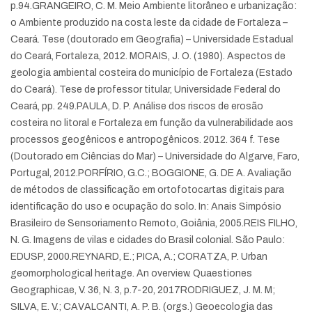
p.94.
GRANGEIRO, C. M. Meio Ambiente litorâneo e urbanização:
o Ambiente produzido na costa leste da cidade de Fortaleza –
Ceará. Tese (doutorado em Geografia) – Universidade Estadual
do Ceará, Fortaleza, 2012.
MORAIS, J. O. (1980). Aspectos de
geologia ambiental costeira do município de Fortaleza (Estado
do Ceará). Tese de professor titular, Universidade Federal do
Ceará, pp. 249.
PAULA, D. P. Análise dos riscos de erosão
costeira no litoral e Fortaleza em função da vulnerabilidade aos
processos geogênicos e antropogênicos. 2012. 364 f. Tese
(Doutorado em Ciências do Mar) – Universidade do Algarve, Faro,
Portugal, 2012.
PORFÍRIO, G.C.; BOGGIONE, G. DE A. Avaliação
de métodos de classificação em ortofotocartas digitais para
identificação do uso e ocupação do solo. In: Anais Simpósio
Brasileiro de Sensoriamento Remoto, Goiânia, 2005.
REIS FILHO,
N. G. Imagens de vilas e cidades do Brasil colonial. São Paulo:
EDUSP, 2000.
REYNARD, E.; PICA, A.; CORATZA, P. Urban
geomorphological heritage. An overview. Quaestiones
Geographicae, V. 36, N. 3, p.7-20, 2017
RODRIGUEZ, J. M. M;
SILVA, E. V.; CAVALCANTI, A. P. B. (orgs.) Geoecologia das