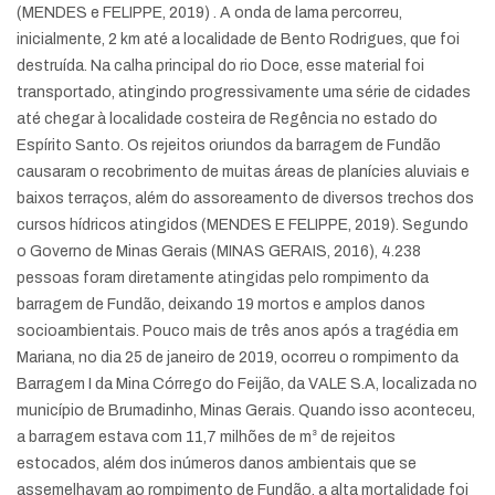
(MENDES e FELIPPE, 2019) . A onda de lama percorreu,
inicialmente, 2 km até a localidade de Bento Rodrigues, que foi
destruída. Na calha principal do rio Doce, esse material foi
transportado, atingindo progressivamente uma série de cidades
até chegar à localidade costeira de Regência no estado do
Espírito Santo. Os rejeitos oriundos da barragem de Fundão
causaram o recobrimento de muitas áreas de planícies aluviais e
baixos terraços, além do assoreamento de diversos trechos dos
cursos hídricos atingidos (MENDES E FELIPPE, 2019). Segundo
o Governo de Minas Gerais (MINAS GERAIS, 2016), 4.238
pessoas foram diretamente atingidas pelo rompimento da
barragem de Fundão, deixando 19 mortos e amplos danos
socioambientais. Pouco mais de três anos após a tragédia em
Mariana, no dia 25 de janeiro de 2019, ocorreu o rompimento da
Barragem I da Mina Córrego do Feijão, da VALE S.A, localizada no
município de Brumadinho, Minas Gerais. Quando isso aconteceu,
a barragem estava com 11,7 milhões de m³ de rejeitos
estocados, além dos inúmeros danos ambientais que se
assemelhavam ao rompimento de Fundão, a alta mortalidade foi