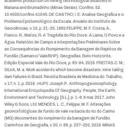
academic production on mining technological disasters in
Mariana and Brumadinho (Minas Gerais). Confins. 52.
10.4000/confins.41045.
DE CASTRO, I. E. Analise Geografica e o
Problema Epistemológico da Escala. Anuário do Instituto de
Geociências, v. 15, p. 21-25, 1992.
FELIPPE, M. F. Costa, A.,
Franco, R., Matos, R. A Tragédia do Rio Doce: A Lama, O Povo e a
Água. Relatório de Campo e Interpretações Preliminares Sobre
as Consequências do Rompimento da Barragem de Rejeitos de
Fundão (Samarco/ Vale/BHP). Geografias, Belo Horizonte,
Edição Especial Vale do Rio Doce, p. 63-94, 2016.
FREITAS.C. M.;
SILVA, M. a. Work accidents which become disasters: mine tailing
dam failures in Brazil. Revista Brasileira de Medicina do Trabalho,
v. 17, n. 1, p. 2019. .
HUPY, Joseph P.. Anthropogeomorphology.
International Encyclopedia Of Geography: People, the Earth,
Environment and Technology, [S.L.], p. 1-6, 6 mar. 2017. John
Wiley & Sons, Ltd.
MENDES, L. C., Felippe, M. F. Alterações
geomorfológicas de fundo de vale na bacia do rio do Carmo
(MG) decorrentes do rompimento da barragem de Fundão.
Caminhos de Geografia, v. 20, n. 69, p. 237–252, 2019.
MINAS