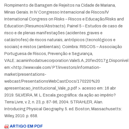
Rompimento de Barragem de Rejeitos na Cidade de Mariana,
Minas Gerais. In IV Congresso Internacional de Riscos/IV
International Congress on Risks – Riscos e Educação/Risks and
Education (Resumos/Abstracts). Painel 5 – Estudos de caso de
risco e de plenas manifestações (acidentes graves e
catástrofes) de riscos naturais, antrópicos (tecnológicos e
sociais) e mistos (ambientais). Coimbra: RISCOS – Associação
Portuguesa de Riscos, Prevenção e Segurança,
VALE.:acaminhodatruecorporation.ValeS.A.,20fev2017g.Disponível
em:<http://www.vale.com/ PT/investors/information-
market/presentations-
webcast/PresentationsWebCastDocs/170220%20
apresentacao_institucional_Vale_p.pdf >. acesso em: 16 abr
2019.
SILVEIRA, M. L. Escala geográfica: da ação ao império?
Terra Livre, v. 2, n. 23, p. 87-96, 2004.
STRAHLER, Alan.
Introducing Physical Geography. 5. ed. Boston, Massachusetts:
Wiley, 2010. p. 658.
ARTIGO EM PDF