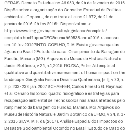
GERAIS. Decreto Estadual no 46.953, de 24 de fevereiro de 2016.
Dispõe sobre a organização do Conselho Estadual de Política
ambiental – Copam –, de que trata a Lei no 21.972, de 21 de
janeiro de 2016. 24 fev 2016b. Disponível em: <
https://www.almg.gov.br/consulte/legislacao/completa/
completa.html?tipo=DEC&num=46953&ano=2016 >. acesso
em: 19 fev 2019
PINTO-COELHO, R. M. Existe governança das
águas no Brasil? Estudo de caso: O rompimento da Barragem de
Fundão, Mariana (MG). Arquivos do Museu de História Natural e
Jardim Botânico, v. 24, n.1,2015.
ROZSA, Peter. Attempts at
qualitative and quantitative assessment of human impact on the
landscape. Geografia Fisica e Dinamica Quaternaria, [s. l], v. 30, n.
2, p. 233-238, jan. 2007.
SCHAEFER, Carlos Ernesto G. Reynaud
et al. Cenário histórico, quadro físiográfico e estratégias para
recuperação ambiental de Tecnossolos nas áreas afetadas pelo
rompimento da barragem do Fundão, Mariana, MG. Arquivos do
Museu de História Natural e Jardim Botânico da UFMG, v. 24, n. 1-
2, 2015.
SILVA, M. F. da (2017). Análise Espacial dos Impactos do
Desastre Socioambiental Ocorrido no Brasil: Estudo de Caso do