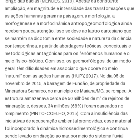
longo das bacias (MENDES, 2019). Apesar da constante
ampliação, em magnitude e intensidade das transformações que
as ações humanas geram na paisagem, a morfologia, a
morfogênese e a morfodinâmica antropogeomorfológica ainda
recebem pouca atenção. Isso se deve ao lastro cartesiano que
se mantém na dicotomia entre sociedade e natureza da ciência
contemporânea, a partir de abordagens teóricas, conceituais e
metodológicas antagônicas para os fenômenos humanos e o
meio físico-biótico. Com isso, os geomorfólogos, de um modo
geral, têm dificuldades em associar o que ocorre no meio
“natural” com as ações humanas (HUPY, 2017). No dia 05 de
novembro de 2015, a barragem de Fundão, de propriedade da
Mineradora Samarco, no município de Mariana/MG, se rompeu. A
estrutura armazenava cerca de 50 milhões de m³ de rejeitos de
mineração e, desses, 34 milhões (68%) foram carreados no
rompimento (PINTO-COELHO, 2015). Com a insuficiência das
iniciativas de recuperação ambiental promovidas, esse material
foi incorporado à dinâmica hidrossedimentológica e continua
sendo levado em direção ao mar, por meio do sistema fluvial