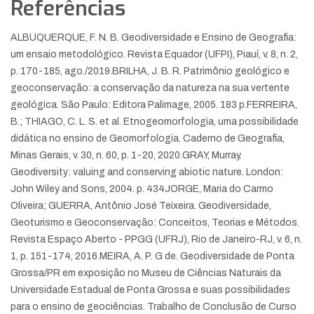
Referências
ALBUQUERQUE, F. N. B. Geodiversidade e Ensino de Geografia:
um ensaio metodológico. Revista Equador (UFPI), Piauí, v. 8, n. 2,
p. 170-185, ago./2019.
BRILHA, J. B. R. Patrimônio geológico e
geoconservação: a conservação da natureza na sua vertente
geológica. São Paulo: Editora Palimage, 2005. 183 p.
FERREIRA,
B.; THIAGO, C. L. S. et al. Etnogeomorfologia, uma possibilidade
didática no ensino de Geomorfologia. Caderno de Geografia,
Minas Gerais, v. 30, n. 60, p. 1-20, 2020.
GRAY, Murray.
Geodiversity: valuing and conserving abiotic nature. London:
John Wiley and Sons, 2004. p. 434
JORGE, Maria do Carmo
Oliveira; GUERRA, Antônio José Teixeira. Geodiversidade,
Geoturismo e Geoconservação: Conceitos, Teorias e Métodos.
Revista Espaço Aberto - PPGG (UFRJ), Rio de Janeiro-RJ, v. 6, n.
1, p. 151-174, 2016.
MEIRA, A. P. G de. Geodiversidade de Ponta
Grossa/PR em exposição no Museu de Ciências Naturais da
Universidade Estadual de Ponta Grossa e suas possibilidades
para o ensino de geociências. Trabalho de Conclusão de Curso