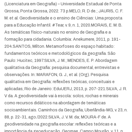
(Licenciatura em Geografia) – Universidade Estadual de Ponta
Grossa, Ponta Grossa, 2022. 73 p.
MELO, R. D de.; JAURIS, C. F.
M. et al. Geodiversidade e o ensino de Ciências: Uma proposta
para a Educação Infantil. #Tear, v. 9, n. 1, 2020.
MORAIS, E. M. B.
As temáticas físico-naturais no ensino de Geografia e a
formação para cidadania. Columbia: Anekumere, 2011, p. 191-
204.
SANTOS, Mílton. Metamorfoses do espaço habitado:
fundamentos teóricos e metodológicos da geografia. São
Paulo: Hucitec, 1997.
SILVA, J. M.; MENDES, E. P. Abordagem
qualitativa da Geografia: pesquisa documental, entrevistas e
observações. In: MARAFON, G. J., et al. (Org). Pesquisa
qualitativa em Geografia: reflexões teóricas, conceituais e
aplicadas, Rio de Janeiro: EduUERJ, 2013, p. 207-221.
SILVA, J. R.
V da. A geodiversidade vai à escola: solos, rochas e minerais
como recursos didáticos na abordagem de temáticas
socioambientais. Caminhos da Geografia, Uberlândia-MG, v. 23, n.
88, p. 22-31, ago./2022.
SILVA, J. V. M. da; MOURA-F de. A
geodiversidade na geografia escolar: reflexões teóricas e a
importância da geoeducação. Geomae, Campo Mourão, v. 11, n.