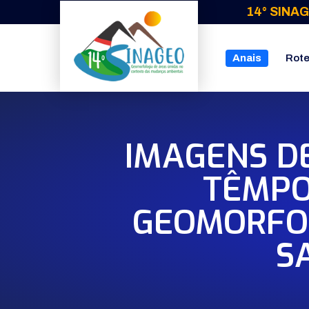
14° SINAG
Anais
Rote
IMAGENS DE
TÊMPO
GEOMORFOL
S