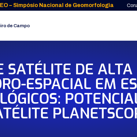
EO – Simpósio Nacional de Geomorfologia
Cor
iro de Campo
 SATÉLITE DE ALT
RO-ESPACIAL EM E
ÓGICOS: POTENCIA
ATÉLITE PLANETSCO