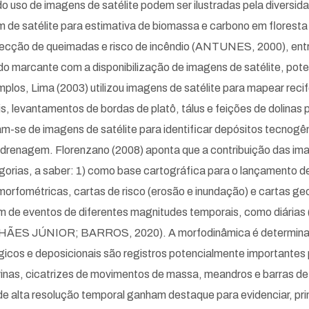
o uso de imagens de satélite podem ser ilustradas pela diversida
 de satélite para estimativa de biomassa e carbono em florest
tecção de queimadas e risco de incêndio (ANTUNES, 2000), entr
o marcante com a disponibilização de imagens de satélite, pote
plos, Lima (2003) utilizou imagens de satélite para mapear recife
is, levantamentos de bordas de platô, tálus e feições de dolina
am-se de imagens de satélite para identificar depósitos tecnogên
 drenagem. Florenzano (2008) aponta que a contribuição das im
gorias, a saber: 1) como base cartográfica para o lançamento d
orfométricas, cartas de risco (erosão e inundação) e cartas ge
de eventos de diferentes magnitudes temporais, como diárias (
ALHÃES JÚNIOR; BARROS, 2020). A morfodinâmica é determinan
ógicos e deposicionais são registros potencialmente importante
vinas, cicatrizes de movimentos de massa, meandros e barras de
 de alta resolução temporal ganham destaque para evidenciar, p