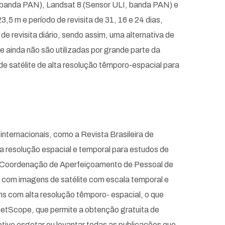
banda PAN), Landsat 8 (Sensor ULI, banda PAN) e
5 m e período de revisita de 31, 16 e 24 dias,
e revisita diário, sendo assim, uma alternativa de
 ainda não são utilizadas por grande parte da
 de satélite de alta resolução têmporo-espacial para
internacionais, como a Revista Brasileira de
a resolução espacial e temporal para estudos de
da Coordenação de Aperfeiçoamento de Pessoal de
s com imagens de satélite com escala temporal e
ns com alta resolução têmporo- espacial, o que
anetScope, que permite a obtenção gratuita de
tivo esgotar ou levantar todas as publicações que