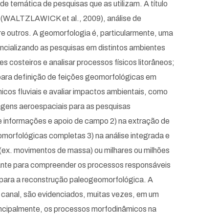
de temática de pesquisas que as utilizam. A título
a (WALTZLAWICK et al., 2009), análise de
e outros. A geomorfologia é, particularmente, uma
ncializando as pesquisas em distintos ambientes
s costeiros e analisar processos físicos litorâneos;
s para definição de feições geomorfológicas em
icos fluviais e avaliar impactos ambientais, como
agens aeroespaciais para as pesquisas
e informações e apoio de campo 2) na extração de
omorfológicas completas 3) na análise integrada e
ex. movimentos de massa) ou milhares ou milhões
te para compreender os processos responsáveis
s para a reconstrução paleogeomorfológica. A
 canal, são evidenciados, muitas vezes, em um
rincipalmente, os processos morfodinâmicos na