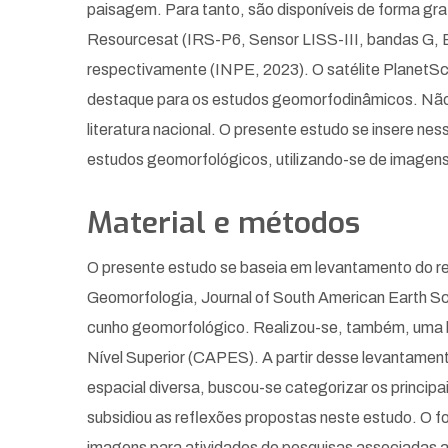
paisagem. Para tanto, são disponíveis de forma 
Resourcesat (IRS-P6, Sensor LISS-III, bandas G, B,
respectivamente (INPE, 2023). O satélite PlanetScop
destaque para os estudos geomorfodinâmicos. Não o
literatura nacional. O presente estudo se insere nes
estudos geomorfológicos, utilizando-se de imagens 
Material e métodos
O presente estudo se baseia em levantamento do refe
Geomorfologia, Journal of South American Earth Sci
cunho geomorfológico. Realizou-se, também, uma b
Nível Superior (CAPES). A partir desse levantament
espacial diversa, buscou-se categorizar os princip
subsidiou as reflexões propostas neste estudo. O f
imagens para atividades de pesquisas associadas a 