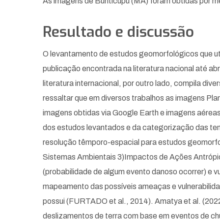
As imagens de Buriticupu (MA) foram obtidas por m
Resultado e discussão
O levantamento de estudos geomorfológicos que uti
publicação encontrada na literatura nacional até abr
literatura internacional, por outro lado, compila d
ressaltar que em diversos trabalhos as imagens Pl
imagens obtidas via Google Earth e imagens aér
dos estudos levantados e da categorização das temát
resolução têmporo-espacial para estudos geomorfol
Sistemas Ambientais 3)Impactos de Ações Antrópic
(probabilidade de algum evento danoso ocorrer) e 
mapeamento das possíveis ameaças e vulnerabilida
possui (FURTADO et al., 2014). Amatya et al. (2022)
deslizamentos de terra com base em eventos de chuv