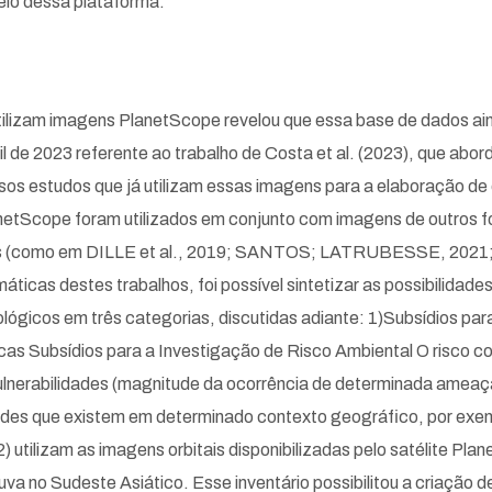
eio dessa plataforma.
lizam imagens PlanetScope revelou que essa base de dados ainda
il de 2023 referente ao trabalho de Costa et al. (2023), que abord
iversos estudos que já utilizam essas imagens para a elaboração 
anetScope foram utilizados em conjunto com imagens de outros f
eas (como em DILLE et al., 2019; SANTOS; LATRUBESSE, 2021;
icas destes trabalhos, foi possível sintetizar as possibilidades
ógicos em três categorias, discutidas adiante: 1)Subsídios par
as Subsídios para a Investigação de Risco Ambiental O risco c
vulnerabilidades (magnitude da ocorrência de determinada ameaç
des que existem em determinado contexto geográfico, por exemp
 utilizam as imagens orbitais disponibilizadas pelo satélite Pl
a no Sudeste Asiático. Esse inventário possibilitou a criação d