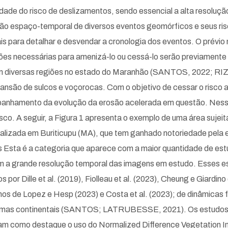
idade do risco de deslizamentos, sendo essencial a alta resolução
uição espaço-temporal de diversos eventos geomórficos e seus ri
s para detalhar e desvendar a cronologia dos eventos. O prévi
ações necessárias para amenizá-lo ou cessá-lo serão previament
em diversas regiões no estado do Maranhão (SANTOS, 2022; RIZZ
pansão de sulcos e voçorocas. Com o objetivo de cessar o risco
anhamento da evolução da erosão acelerada em questão. Nesse
co. A seguir, a Figura 1 apresenta o exemplo de uma área sujeit
calizada em Buriticupu (MA), que tem ganhado notoriedade pela
s Esta é a categoria que aparece com a maior quantidade de est
 a grande resolução temporal das imagens em estudo. Esses est
or Dille et al. (2019), Fiolleau et al. (2023), Cheung e Giardino 
s de Lopez e Hesp (2023) e Costa et al. (2023); de dinâmicas flu
sistemas continentais (SANTOS; LATRUBESSE, 2021). Os estudos 
 como destaque o uso do Normalized Difference Vegetation In