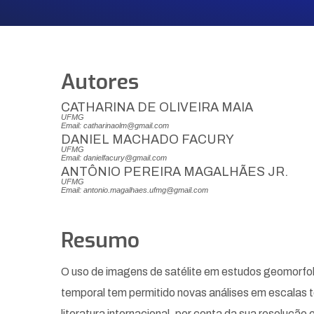
Autores
CATHARINA DE OLIVEIRA MAIA
UFMG
Email: catharinaolm@gmail.com
DANIEL MACHADO FACURY
UFMG
Email: danielfacury@gmail.com
ANTÔNIO PEREIRA MAGALHÃES JR.
UFMG
Email: antonio.magalhaes.ufmg@gmail.com
Resumo
O uso de imagens de satélite em estudos geomorfoló
temporal tem permitido novas análises em escalas
literatura internacional, por conta da sua resolução 