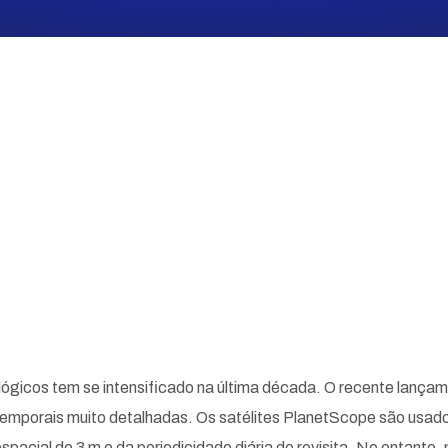
gicos tem se intensificado na última década. O recente lançame
 temporais muito detalhadas. Os satélites PlanetScope são usa
espacial de 3 m e da periodicidade diária de revisita. No entanto, 