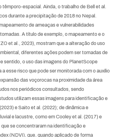
 têmporo-espacial. Ainda, o trabalho de Bell et al.
scos durante a precipitação de 2018 no Nepal.
o mapeamento de ameaças e vulnerabilidades
e tomadas. A título de exemplo, o mapeamento e o
O et al., 2023), mostram que a alteração do uso
 ambiental, diferentes ações podem ser tomadas de
 sentido, o uso das imagens do PlanetScope
a a esse risco que pode ser monitorada com o auxílio
 expansão das voçorocas na proximidade da área
udos nos periódicos consultados, sendo
udos utilizam essas imagens para identificação e
(2023) e Saito et al. (2022); de dinâmica e
vial e lacustre, como em Cooley et al. (2017) e
que se concentraram na identificação e
dex (NDVI), que, quando aplicado de forma