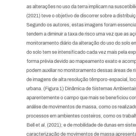
as alterações no uso da terra implicam na suscetibil
(2021) teve o objetivo de discorrer sobre a distrib
Segundo os autores, estas imagens foram essenciai
tendem a diminuir a taxa de risco uma vez que as 
monitoramento diário da alteração do uso do solo 
do solo tem se intensificado cada vez mais pela ex
forma prévia devido ao mapeamento exato e acomp
podem auxiliar no monitoramento dessas áreas de ris
de imagens de alta resolução têmporo-espacial, lo
urbana. (Figura 1) Dinâmica de Sistemas Ambientai
aparentemente o campo que mais se beneficiou com
análise de movimentos de massa, como os realizados p
processos em ambientes costeiros, como os trabalho
Bell et al. (2021); e de mobilidade de dunas em 
caracterização de movimentos de massa apresentam