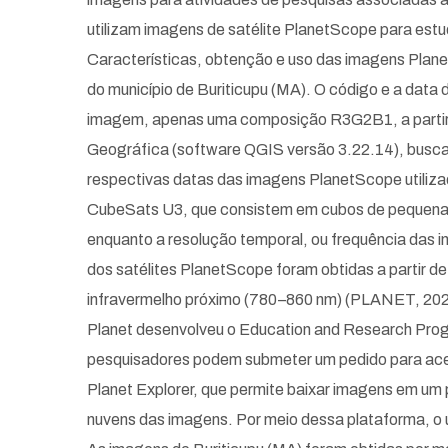
utilizam imagens de satélite PlanetScope para estu
Características, obtenção e uso das imagens Plane
do município de Buriticupu (MA). O código e a dat
imagem, apenas uma composição R3G2B1, a partir d
Geográfica (software QGIS versão 3.22.14), busca
respectivas datas das imagens PlanetScope utilizad
CubeSats U3, que consistem em cubos de pequenas 
enquanto a resolução temporal, ou frequência das 
dos satélites PlanetScope foram obtidas a partir 
infravermelho próximo (780–860 nm) (PLANET, 2023
Planet desenvolveu o Education and Research Prog
pesquisadores podem submeter um pedido para aces
Planet Explorer, que permite baixar imagens em um p
nuvens das imagens. Por meio dessa plataforma, o