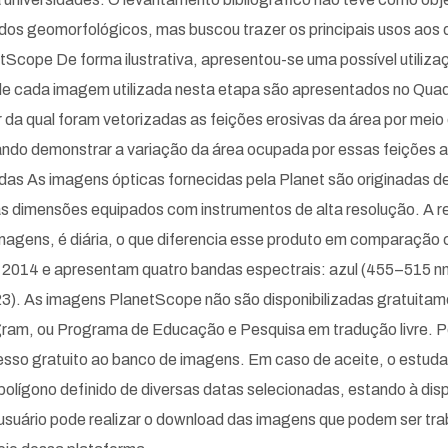
dos geomorfológicos, mas buscou trazer os principais usos aos 
tScope De forma ilustrativa, apresentou-se uma possível utili
a de cada imagem utilizada nesta etapa são apresentados no Qua
a qual foram vetorizadas as feições erosivas da área por meio
ndo demonstrar a variação da área ocupada por essas feições a
as As imagens ópticas fornecidas pela Planet são originadas de
dimensões equipados com instrumentos de alta resolução. A re
imagens, é diária, o que diferencia esse produto em comparação
de 2014 e apresentam quatro bandas espectrais: azul (455–515 
). As imagens PlanetScope não são disponibilizadas gratuitame
ram, ou Programa de Educação e Pesquisa em tradução livre. 
so gratuito ao banco de imagens. Em caso de aceite, o estuda
olígono definido de diversas datas selecionadas, estando à dispo
 usuário pode realizar o download das imagens que podem ser t