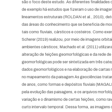
são o foco deste estudo. As diferentes finalidades d
de exemplo há estudos que fizeram o uso de imagem
lineamentos estruturais (ROLDAN et al., 2010), de
das áreas do conhecimento que se beneficia de mod
tais como fluviais, cársticos e costeiros. Como exem
Scherer (2019) realizou, por meio de imagens orbita
ambientes cársticos; Machado et al. (2011) utilizar
alteração de feições geomorfológicas e da rede de
geomorfológicas pode ser sintetizada em três cate
dados geomorfológicos e na elaboração de cartas m
no mapeamento da paisagem As geociências tratam 
de anos, como formas e depósitos fluviais (MAG
pela evolução das paisagens, e os arquivos morfol
variação e o dinamismo de certas feições, como ra
curto intervalo temporal. Dessa forma, as imagens