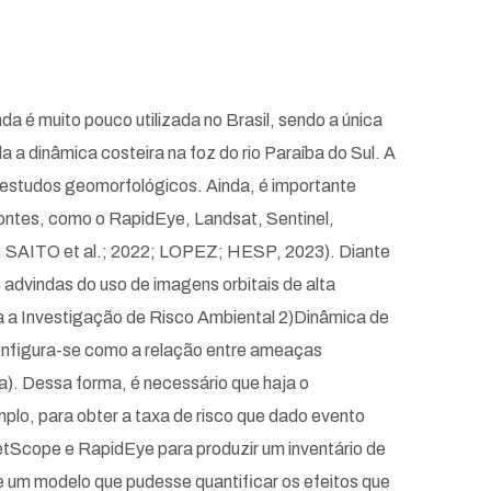
 é muito pouco utilizada no Brasil, sendo a única
a a dinâmica costeira na foz do rio Paraíba do Sul. A
de estudos geomorfológicos. Ainda, é importante
ontes, como o RapidEye, Landsat, Sentinel,
 SAITO et al.; 2022; LOPEZ; HESP, 2023). Diante
 advindas do uso de imagens orbitais de alta
a a Investigação de Risco Ambiental 2)Dinâmica de
onfigura-se como a relação entre ameaças
a). Dessa forma, é necessário que haja o
lo, para obter a taxa de risco que dado evento
anetScope e RapidEye para produzir um inventário de
e um modelo que pudesse quantificar os efeitos que