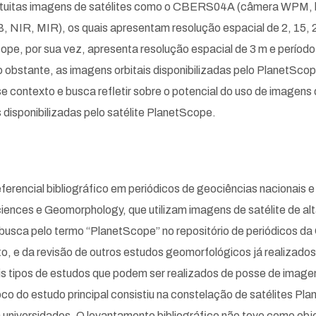
gratuitas imagens de satélites como o CBERS04A (câmera WPM, 
 NIR, MIR), os quais apresentam resolução espacial de 2, 15, 23,
e, por sua vez, apresenta resolução espacial de 3 m e período d
bstante, as imagens orbitais disponibilizadas pelo PlanetScope
se contexto e busca refletir sobre o potencial do uso de imagens
disponibilizadas pelo satélite PlanetScope.
rencial bibliográfico em periódicos de geociências nacionais e 
ences e Geomorphology, que utilizam imagens de satélite de alt
usca pelo termo “PlanetScope” no repositório de periódicos 
o, e da revisão de outros estudos geomorfológicos já realizado
ais tipos de estudos que podem ser realizados de posse de image
oco do estudo principal consistiu na constelação de satélites Pl
universidades. O levantamento bibliográfico não teve como obje