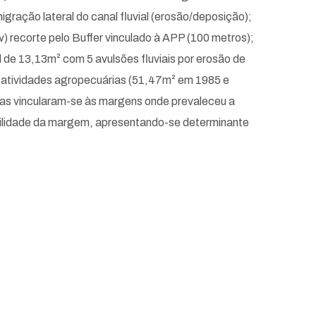
igração lateral do canal fluvial (erosão/deposição);
v) recorte pelo Buffer vinculado à APP (100 metros);
l de 13,13m² com 5 avulsões fluviais por erosão de
 atividades agropecuárias (51,47m² em 1985 e
vas vincularam-se às margens onde prevaleceu a
bilidade da margem, apresentando-se determinante