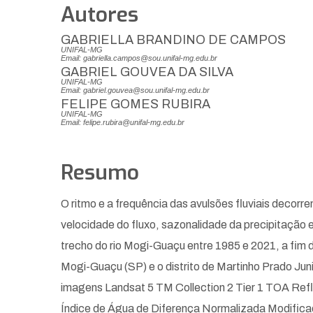
Autores
GABRIELLA BRANDINO DE CAMPOS
UNIFAL-MG
Email: gabriella.campos@sou.unifal-mg.edu.br
GABRIEL GOUVEA DA SILVA
UNIFAL-MG
Email: gabriel.gouvea@sou.unifal-mg.edu.br
FELIPE GOMES RUBIRA
UNIFAL-MG
Email: felipe.rubira@unifal-mg.edu.br
Resumo
O ritmo e a frequência das avulsões fluviais decor
velocidade do fluxo, sazonalidade da precipitação e
trecho do rio Mogi-Guaçu entre 1985 e 2021, a fim d
Mogi-Guaçu (SP) e o distrito de Martinho Prado Jun
imagens Landsat 5 TM Collection 2 Tier 1 TOA Refle
Índice de Água de Diferença Normalizada Modifica