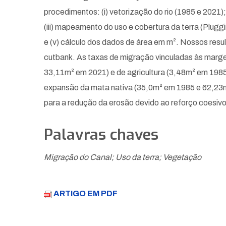
procedimentos: (i) vetorização do rio (1985 e 2021)
(iii) mapeamento do uso e cobertura da terra (Plugg
e (v) cálculo dos dados de área em m². Nossos resul
cutbank. As taxas de migração vinculadas às marg
33,11m² em 2021) e de agricultura (3,48m² em 198
expansão da mata nativa (35,0m² em 1985 e 62,23m
para a redução da erosão devido ao reforço coesivo
Palavras chaves
Migração do Canal; Uso da terra; Vegetação
ARTIGO EM PDF