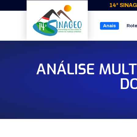
14° SINAG
Anais
Rote
ANÁLISE MULT
DO