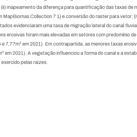
; (ii) mapeamento da diferença para quantificação das taxas de m
in MapBiomas Collection 7.1) e conversão do raster para vetor; (i
tados evidenciaram uma taxa de migração lateral do canal fluvia
ens erosivas foram mais elevadas em setores com predomínio de
5 e 7,77m² em 2021). Em contrapartida, as menores taxas erosi
² em 2021). A vegetação influenciou a forma do canal e a esta
 exercido pelas raízes.