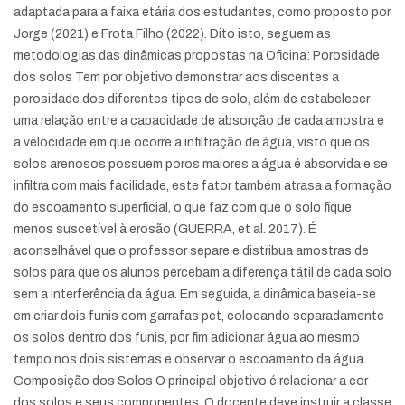
adaptada para a faixa etária dos estudantes, como proposto por
Jorge (2021) e Frota Filho (2022). Dito isto, seguem as
metodologias das dinâmicas propostas na Oficina: Porosidade
dos solos Tem por objetivo demonstrar aos discentes a
porosidade dos diferentes tipos de solo, além de estabelecer
uma relação entre a capacidade de absorção de cada amostra e
a velocidade em que ocorre a infiltração de água, visto que os
solos arenosos possuem poros maiores a água é absorvida e se
infiltra com mais facilidade, este fator também atrasa a formação
do escoamento superficial, o que faz com que o solo fique
menos suscetível à erosão (GUERRA, et al. 2017). É
aconselhável que o professor separe e distribua amostras de
solos para que os alunos percebam a diferença tátil de cada solo
sem a interferência da água. Em seguida, a dinâmica baseia-se
em criar dois funis com garrafas pet, colocando separadamente
os solos dentro dos funis, por fim adicionar água ao mesmo
tempo nos dois sistemas e observar o escoamento da água.
Composição dos Solos O principal objetivo é relacionar a cor
dos solos e seus componentes. O docente deve instruir a classe