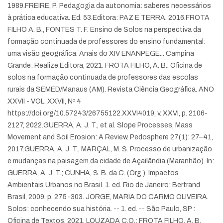
1989.
FREIRE, P. Pedagogia da autonomia: saberes necessários
à prática educativa. Ed. 53.
Editora: PAZ E TERRA. 2016.
FROTA
FILHO A. B., FONTES T. F. Ensino de Solos na perspectiva da
formação continuada de professores do ensino fundamental:
uma visão geográfica. Anais do XIV ENANPEGE... Campina
Grande: Realize Editora, 2021.
FROTA FILHO, A. B.. Oficina de
solos na formação continuada de professores das escolas
rurais da SEMED/Manaus (AM). Revista Ciência Geográfica. ANO
XXVII - VOL. XXVII, Nº 4
https://doi.org/10.57243/26755122.XXVI4019, v. XXVI, p. 2106-
2127, 2022.
GUERRA, A. J. T., et al. Slope Processes, Mass
Movement and Soil Erosion: A Review. Pedosphere 27(1): 27–41,
2017.
GUERRA, A. J. T., MARÇAL, M. S. Processo de urbanização
e mudanças na paisagem da cidade de Açailândia (Maranhão). In:
GUERRA, A. J. T.; CUNHA, S. B. da C. (Org.). Impactos
Ambientais Urbanos no Brasil. 1. ed. Rio de Janeiro: Bertrand
Brasil, 2009, p. 275-303.
JORGE, MARIA DO CARMO OLIVEIRA.
Solos: conhecendo sua história. -- 1. ed. -- São Paulo, SP :
Oficina de Textos, 2021.
LOUZADA C.O.; FROTA FILHO, A. B.