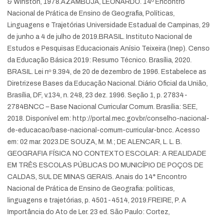
& Winston, 1978.
AZAMBUJA, LEONARDO. 14º Encontro
Nacional de Prática de Ensino de Geografia, Políticas,
Linguagens e Trajetórias Universidade Estadual de Campinas, 29
de junho a 4 de julho de 2019.
BRASIL. Instituto Nacional de
Estudos e Pesquisas Educacionais Anísio Teixeira (Inep). Censo
da Educação Básica 2019: Resumo Técnico. Brasília, 2020.
BRASIL. Lei nº 9.394, de 20 de dezembro de 1996. Estabelece as
Diretrizes
e Bases da Educação Nacional. Diário Oficial da União,
Brasília, DF, v.134, n. 248, 23 dez. 1996. Seção 1, p. 27834-
2784
BNCC – Base Nacional Curricular Comum. Brasília: SEE,
2018. Disponível em: http://portal.mec.gov.br/conselho-nacional-
de-educacao/base-nacional-comum-curricular-bncc. Acesso
em: 02 mar. 2023.
DE SOUZA, M. M.; DE ALENCAR, L. L. B.
GEOGRAFIA FÍSICA NO CONTEXTO ESCOLAR: A REALIDADE
EM TRÊS ESCOLAS PÚBLICAS DO MUNICÍPIO DE POÇOS DE
CALDAS, SUL DE MINAS GERAIS. Anais do 14° Encontro
Nacional de Prática de Ensino de Geografia: políticas,
linguagens e trajetórias, p. 4501-4514, 2019.
FREIRE, P. A
Importância do Ato de Ler. 23 ed. São Paulo: Cortez,