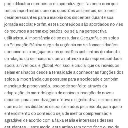
pode dificultar o processo de aprendizagem fazendo com que
temas importantes como as questões ambientais, se tornem
desinteressantes para a maioria dos discentes durante sua
jornada escolar. Por fim, estes conteúdos são abordados no viés
de recursos a serem explorados, ou seja, na perspectiva
utilitarista. A importância de se estudar a Geografia e os solos
na Educação Básica surge da urgência em se formar cidadãos
conscientes e engajados nas questões ambientais do planeta,
da relação do ser humano com a natureza e da responsabilidade
social a nível local e global. Por isso, é crucial que os indivíduos
sejam ensinados desde a tenra idade a conhecer as funções dos
solos, a importância que possuem para a sociedade e também
maneiras de preservação. Isso pode ser feito através da
adaptação de metodologias de ensino e inserção de novos
recursos para aprendizagem efetiva e significativa, em conjunto
com materiais didáticos disponibilizados pela escola, para que o
entendimento do conteúdo seja de melhor compreensão e
agradável de acordo com a faixa etária e interesses desses
estudantes. Deste modo, este artigo tem como foco o uso de