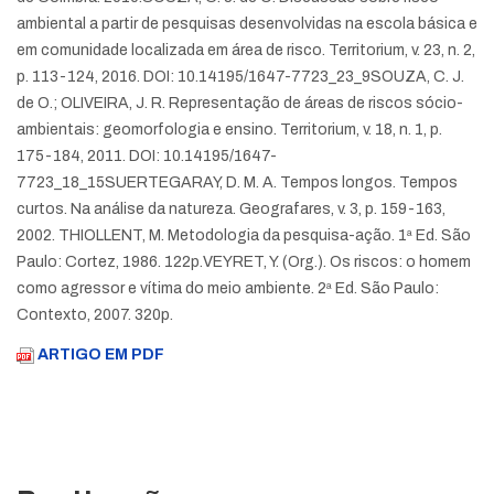
ambiental a partir de pesquisas desenvolvidas na escola básica e
em comunidade localizada em área de risco. Territorium, v. 23, n. 2,
p. 113-124, 2016. DOI: 10.14195/1647-7723_23_9
SOUZA, C. J.
de O.; OLIVEIRA, J. R. Representação de áreas de riscos sócio-
ambientais: geomorfologia e ensino. Territorium, v. 18, n. 1, p.
175-184, 2011. DOI: 10.14195/1647-
7723_18_15
SUERTEGARAY, D. M. A. Tempos longos. Tempos
curtos. Na análise da natureza. Geografares, v. 3, p. 159-163,
2002.
THIOLLENT, M. Metodologia da pesquisa-ação. 1ª Ed. São
Paulo: Cortez, 1986. 122p.
VEYRET, Y. (Org.). Os riscos: o homem
como agressor e vítima do meio ambiente. 2ª Ed. São Paulo:
Contexto, 2007. 320p.
ARTIGO EM PDF