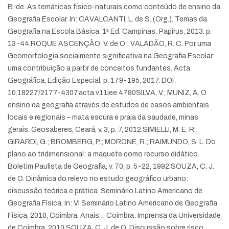
B. de. As temáticas físico-naturais como conteúdo de ensino da
Geografia Escolar. In: CAVALCANTI, L. de S. (Org.). Temas da
Geografia na Escola Básica. 1ª Ed. Campinas: Papirus, 2013. p.
13-44.
ROQUE ASCENÇÃO, V. de O.; VALADÃO, R. C. Por uma
Geomorfologia socialmente significativa na Geografia Escolar:
uma contribuição a partir de conceitos fundantes. Acta
Geográfica, Edição Especial, p. 179-195, 2017. DOI:
10.18227/2177-4307.acta.v11iee.4780
SILVA, V.; MUNIZ, A. O
ensino da geografia através de estudos de casos ambientais
locais e regionais – mata escura e praia da saudade, minas
gerais. Geosaberes, Ceará, v. 3, p. 7, 2012.
SIMIELLI, M. E. R.;
GIRARDI, G.; BROMBERG, P.; MORONE, R.; RAIMUNDO, S. L. Do
plano ao tridimensional: a maquete como recurso didático.
Boletim Paulista de Geografia, v. 70, p. 5-22, 1992.
SOUZA, C. J.
de O. Dinâmica do relevo no estudo geográfico urbano:
discussão teórica e prática. Seminário Latino Americano de
Geografia Física. In: VI Seminário Latino Americano de Geografia
Física, 2010, Coimbra. Anais… Coimbra: Imprensa da Universidade
de Coimbra. 2010.
SOUZA, C. J. de O. Discussão sobre risco