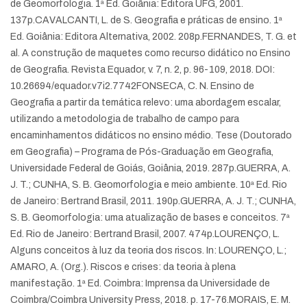
de Geomorfologia. 1ª Ed. Goiânia: Editora UFG, 2001.
137p.
CAVALCANTI, L. de S. Geografia e práticas de ensino. 1ª
Ed. Goiânia: Editora Alternativa, 2002. 208p.
FERNANDES, T. G. et
al. A construção de maquetes como recurso didático no Ensino
de Geografia. Revista Equador, v. 7, n. 2, p. 96-109, 2018. DOI:
10.26694/equador.v7i2.7742
FONSECA, C. N. Ensino de
Geografia a partir da temática relevo: uma abordagem escalar,
utilizando a metodologia de trabalho de campo para
encaminhamentos didáticos no ensino médio. Tese (Doutorado
em Geografia) – Programa de Pós-Graduação em Geografia,
Universidade Federal de Goiás, Goiânia, 2019. 287p.
GUERRA, A.
J. T.; CUNHA, S. B. Geomorfologia e meio ambiente. 10ª Ed. Rio
de Janeiro: Bertrand Brasil, 2011. 190p.
GUERRA, A. J. T.; CUNHA,
S. B. Geomorfologia: uma atualização de bases e conceitos. 7ª
Ed. Rio de Janeiro: Bertrand Brasil, 2007. 474p.
LOURENÇO, L.
Alguns conceitos à luz da teoria dos riscos. In: LOURENÇO, L.;
AMARO, A. (Org.). Riscos e crises: da teoria à plena
manifestação. 1ª Ed. Coimbra: Imprensa da Universidade de
Coimbra/Coimbra University Press, 2018. p. 17-76.
MORAIS, E. M.