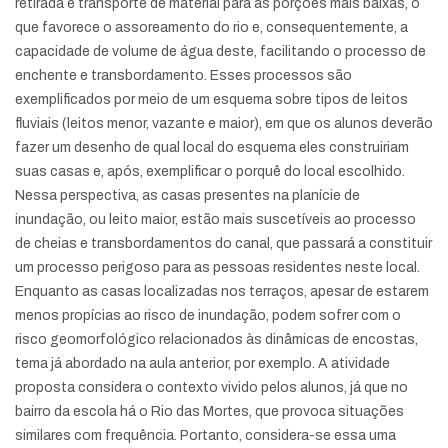
retirada e transporte de material para as porções mais baixas, o
que favorece o assoreamento do rio e, consequentemente, a
capacidade de volume de água deste, facilitando o processo de
enchente e transbordamento. Esses processos são
exemplificados por meio de um esquema sobre tipos de leitos
fluviais (leitos menor, vazante e maior), em que os alunos deverão
fazer um desenho de qual local do esquema eles construiriam
suas casas e, após, exemplificar o porquê do local escolhido.
Nessa perspectiva, as casas presentes na planície de
inundação, ou leito maior, estão mais suscetíveis ao processo
de cheias e transbordamentos do canal, que passará a constituir
um processo perigoso para as pessoas residentes neste local.
Enquanto as casas localizadas nos terraços, apesar de estarem
menos propícias ao risco de inundação, podem sofrer com o
risco geomorfológico relacionados às dinâmicas de encostas,
tema já abordado na aula anterior, por exemplo. A atividade
proposta considera o contexto vivido pelos alunos, já que no
bairro da escola há o Rio das Mortes, que provoca situações
similares com frequência. Portanto, considera-se essa uma