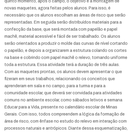
quinto momento, após o campo, o objetivo é a montagem de
novas maquetes, agora feitas pelos alunos. Para isso, é
necessário que os alunos escolham as áreas de risco que serão
representadas. Em seguida serão distribuídos materiais para a
confecção da base, que será montada com papelão e papel
machê, material acessível e fácil de ser trabalhado. Os alunos
serão orientados a produzir o molde das curvas de nível cortando
o papelão, e depois a organizarem a estrutura colando os cortes
na base e cobrindo com papel machê o relevo, tornando uniforme
toda a estrutura. Essa atividade terá a duração de três aulas.
Com as maquetes prontas, os alunos devem apresentar o que
fizeram em seus trabalhos, relacionando os conceitos que
aprenderam em sala e no campo, para a turma e para a
comunidade escolar, que deverá ser convidada para atividades
comuns no ambiente escolar, como sábados letivos e semana
Educar para a Vida, presente no calendário escolar de Minas
Gerais. Com isso, todos compreendem a lógica da formação de
área de risco, com ênfase no estudo do relevo em interação com
processos naturais e antrópicos. Diante dessa esquematização,