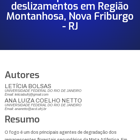
deslizamentos em Região
Montanhosa, Nova Friburgo
- RJ
Autores
LETÍCIA BOLSAS
UNIVERSIDADE FEDERAL DO RIO DE JANEIRO
Email: leticiabufrj@gmail.com
ANA LUIZA COELHO NETTO
UNIVERSIDADE FEDERAL DO RIO DE JANEIRO
Email: ananetto@acd.ufrj.br
Resumo
O fogo é um dos principais agentes de degradação dos
remanescentes florestais secundários da Mata Atlântica. Em