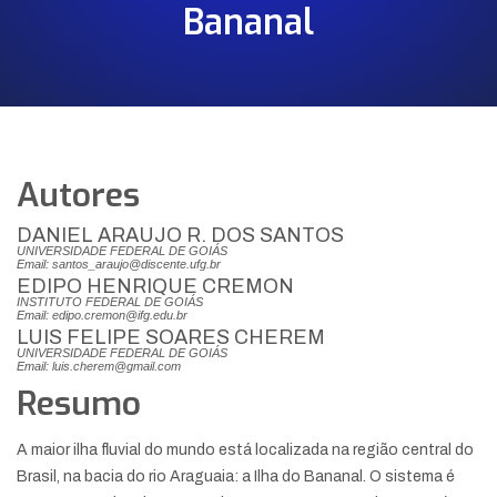
Bananal
Autores
DANIEL ARAUJO R. DOS SANTOS
UNIVERSIDADE FEDERAL DE GOIÁS
Email: santos_araujo@discente.ufg.br
EDIPO HENRIQUE CREMON
INSTITUTO FEDERAL DE GOIÁS
Email: edipo.cremon@ifg.edu.br
LUIS FELIPE SOARES CHEREM
UNIVERSIDADE FEDERAL DE GOIÁS
Email: luis.cherem@gmail.com
Resumo
A maior ilha fluvial do mundo está localizada na região central do
Brasil, na bacia do rio Araguaia: a Ilha do Bananal. O sistema é