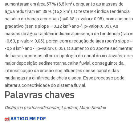
aumentaram em área 57% (6,5 km²), enquanto as massas de
água reduziram em 39% (15,2 km²). O teste MK indica tendência
na série de barras arenosas (t=0,48, p-valor< 0,05), com aumento
gradativo (sen's slope = 0,12 km²•ano-¹, p-valor<0,05). As
massas de água também indicam a presença de tendência (tau =
-0,63, p-valor< 0,05), porém com a redução de área (sen’s slope =
-0,28 km²•ano-¹, p-valor< 0,05). O aumento do aporte sedimentar
de barras arenosas altera a tipologia do canal do rio Javaés, com
maior deposição sedimentar na calha fluvial, conseguinte da
intensificação da erosão nos afluentes desse canal e das
mudanças na dinâmica de cheia e seca. Esse processo pode
alterar a conectividade do sistema fluvial.
Palavras chaves
Dinâmica morfossedimentar; Landsat; Mann Kendall
ARTIGO EM PDF