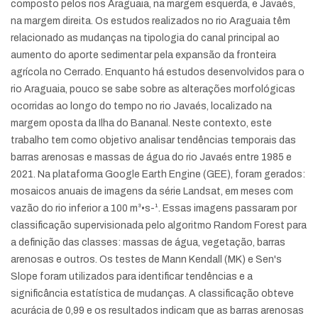
composto pelos rios Araguaia, na margem esquerda, e Javaés,
na margem direita. Os estudos realizados no rio Araguaia têm
relacionado as mudanças na tipologia do canal principal ao
aumento do aporte sedimentar pela expansão da fronteira
agrícola no Cerrado. Enquanto há estudos desenvolvidos para o
rio Araguaia, pouco se sabe sobre as alterações morfológicas
ocorridas ao longo do tempo no rio Javaés, localizado na
margem oposta da Ilha do Bananal. Neste contexto, este
trabalho tem como objetivo analisar tendências temporais das
barras arenosas e massas de água do rio Javaés entre 1985 e
2021. Na plataforma Google Earth Engine (GEE), foram gerados:
mosaicos anuais de imagens da série Landsat, em meses com
vazão do rio inferior a 100 m³•s-¹. Essas imagens passaram por
classificação supervisionada pelo algoritmo Random Forest para
a definição das classes: massas de água, vegetação, barras
arenosas e outros. Os testes de Mann Kendall (MK) e Sen's
Slope foram utilizados para identificar tendências e a
significância estatística de mudanças. A classificação obteve
acurácia de 0,99 e os resultados indicam que as barras arenosas