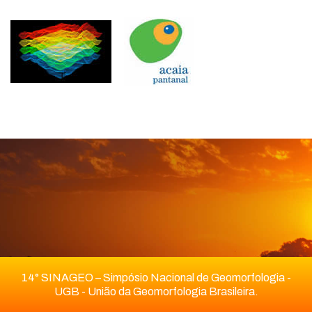
14° SINAGEO – Simpósio Nacional de Geomorfologia -
UGB - União da Geomorfologia Brasileira.