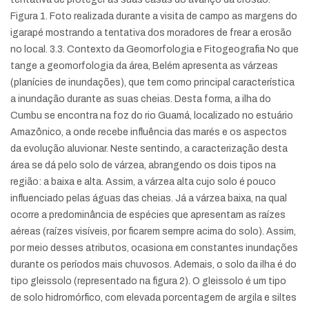
Figura 1. Foto realizada durante a visita de campo as margens do
igarapé mostrando a tentativa dos moradores de frear a erosão
no local. 3.3. Contexto da Geomorfologia e Fitogeografia No que
tange a geomorfologia da área, Belém apresenta as várzeas
(planícies de inundações), que tem como principal característica
a inundação durante as suas cheias. Desta forma, a ilha do
Cumbu se encontra na foz do rio Guamá, localizado no estuário
Amazônico, a onde recebe influência das marés e os aspectos
da evolução aluvionar. Neste sentindo, a caracterização desta
área se dá pelo solo de várzea, abrangendo os dois tipos na
região: a baixa e alta. Assim, a várzea alta cujo solo é pouco
influenciado pelas águas das cheias. Já a várzea baixa, na qual
ocorre a predominância de espécies que apresentam as raízes
aéreas (raízes visíveis, por ficarem sempre acima do solo). Assim,
por meio desses atributos, ocasiona em constantes inundações
durante os períodos mais chuvosos. Ademais, o solo da ilha é do
tipo gleissolo (representado na figura 2). O gleissolo é um tipo
de solo hidromórfico, com elevada porcentagem de argila e siltes