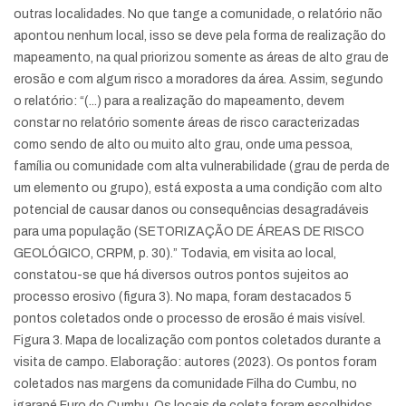
outras localidades. No que tange a comunidade, o relatório não
apontou nenhum local, isso se deve pela forma de realização do
mapeamento, na qual priorizou somente as áreas de alto grau de
erosão e com algum risco a moradores da área. Assim, segundo
o relatório: “(...) para a realização do mapeamento, devem
constar no relatório somente áreas de risco caracterizadas
como sendo de alto ou muito alto grau, onde uma pessoa,
família ou comunidade com alta vulnerabilidade (grau de perda de
um elemento ou grupo), está exposta a uma condição com alto
potencial de causar danos ou consequências desagradáveis
para uma população (SETORIZAÇÃO DE ÁREAS DE RISCO
GEOLÓGICO, CRPM, p. 30).” Todavia, em visita ao local,
constatou-se que há diversos outros pontos sujeitos ao
processo erosivo (figura 3). No mapa, foram destacados 5
pontos coletados onde o processo de erosão é mais visível.
Figura 3. Mapa de localização com pontos coletados durante a
visita de campo. Elaboração: autores (2023). Os pontos foram
coletados nas margens da comunidade Filha do Cumbu, no
igarapé Furo do Cumbu. Os locais de coleta foram escolhidos