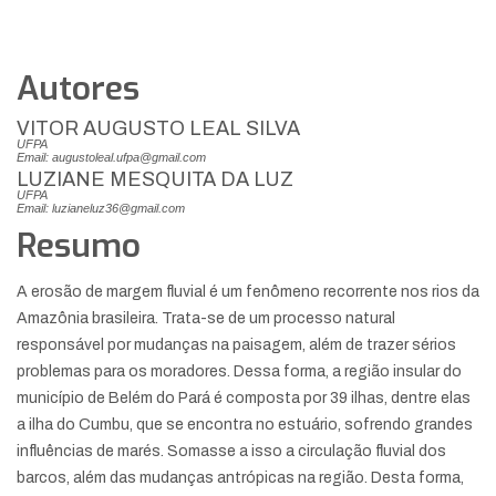
Autores
VITOR AUGUSTO LEAL SILVA
UFPA
Email: augustoleal.ufpa@gmail.com
LUZIANE MESQUITA DA LUZ
UFPA
Email: luzianeluz36@gmail.com
Resumo
A erosão de margem fluvial é um fenômeno recorrente nos rios da
Amazônia brasileira. Trata-se de um processo natural
responsável por mudanças na paisagem, além de trazer sérios
problemas para os moradores. Dessa forma, a região insular do
município de Belém do Pará é composta por 39 ilhas, dentre elas
a ilha do Cumbu, que se encontra no estuário, sofrendo grandes
influências de marés. Somasse a isso a circulação fluvial dos
barcos, além das mudanças antrópicas na região. Desta forma,