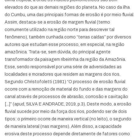
elevados do que as demais regiões do planeta. No caso da ilha
do Cumbu, uma das principais formas de erosão é por meio fluvial.
Assim, destaca-se a erosão de margem fluvial (termo
comumente utilizado na região norte para descrever tal
fenômeno), também cunhada como “terras caídas” por diversos
autores que estudam esse processo, em especial, na região
amazônica. Trata-se, sem dúvida, do principal agente
transformador da paisagem ribeirinha da região da Amazônia.
Esse, sendo responsável por uma série de adversidades as
localidades e moradores que residem as margens dos rios.
Segundo Christofoletti (1981) “O processo de erosão fluvial
ocorre com a remoção de material do fundo e das margens do
canal através de processos de abrasão, corrosão e cavitação
[...]” (apud, SILVA E ANDRADE, 2019, p.3). Deste modo, a erosão
fluvial sucede por meio da força dos rios, podendo ser de dois
tipos: o primeiro ocorre de maneira vertical (no leito), o segundo
de maneira lateral (nas margens). Além disso, a capacidade
erosiva deste processo depende diretamente de fatores como