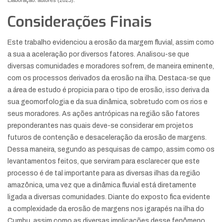
Elaboração: autores (2023).
Considerações Finais
Este trabalho evidenciou a erosão da margem fluvial, assim como
a sua a aceleração por diversos fatores. Analisou-se que
diversas comunidades e moradores sofrem, de maneira eminente,
com os processos derivados da erosão na ilha. Destaca-se que
a área de estudo é propicia para o tipo de erosão, isso deriva da
sua geomorfologia e da sua dinâmica, sobretudo com os rios e
seus moradores. As ações antrópicas na região são fatores
preponderantes nas quais deve-se considerar em projetos
futuros de contenção e desaceleração da erosão de margens.
Dessa maneira, segundo as pesquisas de campo, assim como os
levantamentos feitos, que serviram para esclarecer que este
processo é de tal importante para as diversas ilhas da região
amazônica, uma vez que a dinâmica fluvial está diretamente
ligada a diversas comunidades. Diante do exposto fica evidente
a complexidade da erosão de margens nos igarapés na ilha do
Cumbu, assim como as diversas implicações desse fenômeno