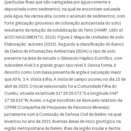
(partículas finas que são carregadas por água corrente e
depositada como sedimento), na qual se encontram saturada
pela água. Na várzea alta, ocorre o acúmulo de sedimentos, com
forte gleização (processo de coloração acinzentada do solo)
resultante da redução da solubilização do ferro (HAMP, 1991 et.
al DO NASCIMENTO, 2010). Figura 2. Mapa de Unidades de solo.
Elaboração: autores (2023). Segundo a classificação do Banco
de Dados de Informações Ambientais (BDIA) o tipo de solo
presente na área de estudo o Gleissolo Háplico Eutrófico, com
subordem nível 2 e grande grupo tipo nível 3. Dessa forma, é
descrito como com baixa presenta de argila e saturação maior
que 50%. 3.4. Visita à Ilha. A visita de campo ocorreu no dia 15 de
abril de 2023. O local selecionado foi a Comunidade Filha do
Cumbu, situada na latitude 01° 29’29.572’’S e longitude 048°
27’39.910’’W. Assim, o lugar escolhido se deve pelo relatório da
CPRM (Companhia de Pesquisas de Recursos Minerais)
juntamente com a Comissão de Defesa Civil de Belém, na qual
levantou no ano de 2021 diversas áreas de risco geológico na
região metropolitana de Belém, ilhas da região insular e dentre