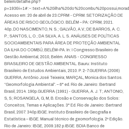
belem/detalhe.php?
p=193&i=1#:~:text=A%20ilha%20do%20combu%20possui,mora
Acesso em: 20 de abril de 23.
CPRM - CPRM. SETORIZAÇÃO DE
ÁREAS DE RISCO GEOLÓGICO. BELÉM – PA: CPRM, 2021.
40p.
.DO NASCIMENTO, N. S.; GALVÃO, A.V.; DE BARROS, A. C.
P.; SANTOS, L, O.; DA SILVA, A. L. S. ANÁLISES DE POLÍTICAS
SOCIOAMBIENTAIS PARA ÁREA DE PROTEÇÃO AMBIENTAL
DA ILHA DO COMBÚ, BELÉM–PA. In: I Congresso Brasileiro de
Gestão Ambiental, 2010, Belém. ANAIS - CONGRESSO
BRASILEIRO DE GESTÃO AMBIENTAL. Bauru: Instituto
Brasileiro de Estudos Ambientais, 2010. P. 2-7.
GUERRA (2006)
GUERRA, Antônio José Teixeira; MARÇAL, Monica dos Santos.
“Geomorfologia Ambiental”. – 6° ed. Rio de Janeiro: Bertrand
Brasil, 2014. 190p.
GUERRA (1991) - GUERRA, A. J. T; ANTONIO,
S, S; ROSANGELA, G, M, B. Erosão e Conservação dos Solos:
Conceitos, Temas e Aplicações. 3° Ed. Rio de Janeiro: Bertrand
Brasil, 2007. 340p.
IBGE. Instituto Brasileiro de Geografia e
Estatística – IBGE. Manual técnico de geomorfologia. 2ª Edição.
Rio de Janeiro: IBGE, 2009.182 p.
IBGE. BDIA Banco de