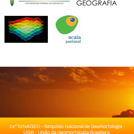
14° SINAGEO – Simpósio Nacional de Geomorfologia -
UGB - União da Geomorfologia Brasileira.