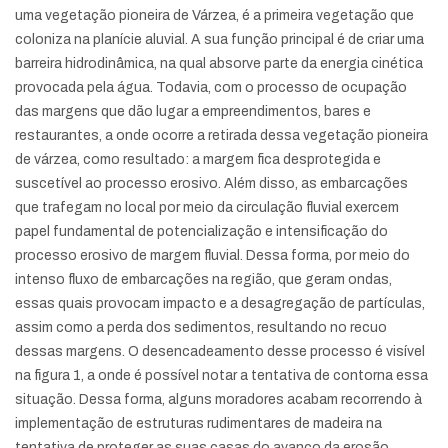
uma vegetação pioneira de Várzea, é a primeira vegetação que
coloniza na planície aluvial. A sua função principal é de criar uma
barreira hidrodinâmica, na qual absorve parte da energia cinética
provocada pela água. Todavia, com o processo de ocupação
das margens que dão lugar a empreendimentos, bares e
restaurantes, a onde ocorre a retirada dessa vegetação pioneira
de várzea, como resultado: a margem fica desprotegida e
suscetível ao processo erosivo. Além disso, as embarcações
que trafegam no local por meio da circulação fluvial exercem
papel fundamental de potencialização e intensificação do
processo erosivo de margem fluvial. Dessa forma, por meio do
intenso fluxo de embarcações na região, que geram ondas,
essas quais provocam impacto e a desagregação de partículas,
assim como a perda dos sedimentos, resultando no recuo
dessas margens. O desencadeamento desse processo é visível
na figura 1, a onde é possível notar a tentativa de contorna essa
situação. Dessa forma, alguns moradores acabam recorrendo à
implementação de estruturas rudimentares de madeira na
tentativa de proteger as suas casas do avanço da erosão.