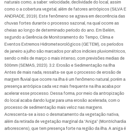
naturais como, a saber: velocidade, declividade do local, assim
como o a cobertura vegetal, além de fatores antrópicos (SILVA E
ANDRADE, 2019). Este fenômeno se agrava em decorrência das
chuvas fortes durante o processo sazonal, na qual ocorre as
cheias ao longo de determinado período do ano. Em Belém,
segundo a Gerência de Monitoramento do Tempo, Clima e
Eventos Extremos Hidrometeorológicos (GETEM), os períodos
de janeiro a julho são marcados por altos indicies pluviométricos,
sendo o mês de março o mais intenso, com previsões medias de
500mm (SEMAS, 2023). 3.2. Erosão e Sedimentação na Ilha
Antes de mais nada, ressalta-se que o processo de erosão de
margem fluvial que ocorre na ilha é um fenômeno natural, porém a
presença antrópica cada vez mais frequente na ilha acaba por
acelerar esse processo. Dessa forma, por meio da antropização
do local acaba dando lugar para uma erosão acelerada, com o
processo de sedimentação mais veloz nas margens.
Acrescenta-se a isso o desmatamento da vegetação nativa,
além da retirada de vegetação marginal da “Aniga” (Montrichardia
arborescens), que tem presença forte na região da ilha. A aniga é