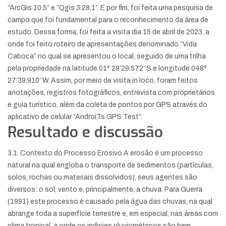
“ArcGis 10.5” e “Qgis 3.28.1”. E por fim, foi feita uma pesquisa de
campo que foi fundamental para o reconhecimento da área de
estudo. Dessa forma, foi feita a visita dia 15 de abril de 2023, a
onde foi feito roteiro de apresentações denominado “Vida
Caboca” no qual se apresentou o local, seguido de uma trilha
pela propriedade na latitude 01° 29’29.572’’S e longitude 048°
27’39.910’’W. Assim, por meio de visita in loco, foram feitos
anotações, registros fotográficos, entrevista com proprietários
e guia turístico, além da coleta de pontos por GPS através do
aplicativo de celular “AndroiTs GPS Test”.
Resultado e discussão
3.1. Contexto do Processo Erosivo A erosão é um processo
natural na qual engloba o transporte de sedimentos (partículas,
solos, rochas ou materiais dissolvidos), seus agentes são
diversos: o sol, vento e, principalmente, a chuva. Para Guerra
(1991) este processo é causado pela água das chuvas, na qual
abrange toda a superfície terrestre e, em especial, nas áreas com
clima tropical, a onde os indicies pluviométricos são bem