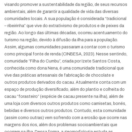
visando promover a sustentabilidade da região, de seus recursos
ambientais, além de garantir a qualidade de vida das diversas
comunidades locais. A sua população é considerada “tradicional
– ribeirinha” que vive do extrativismo de produtos e de peixes da
região. Ao longo das últimas décadas, ocorreu acentuamento do
turismo na região, devido à difusão da ilha para a população.
Assim, algumas comunidades passaram a contar com o turismo
como principal fonte de renda (CINBESA, 2023). Nesse sentindo,
comunidade “Filha do Cumbu”, criada por Izete Santos Costa,
conhecida como dona Nena, é uma comunidade tradicional que
vive das práticas artesanais de fabricação de chocolate e
outros produtos derivados do cacau. Atualmente conta com um
espaço de produção diversificado, além do plantio e colheita do
cacau “forasteiro” (espécie de cacau presente na ilha), além de
uma loja com diversos outros produtos como camisetas, bonés,
bebidas e diversos outros produtos. Contudo, esta comunidade
(assim como outras) vem sofrendo com a erosão que ocorre nas
margens dos rios, além dos problemas socioambientais que
ocorrem na ilha. Dessa forma, a geomorfologia estuda as