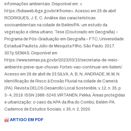
informações ambientais. Disponível em: <
https://bdiaweb.ibge.gov.br/#/home>. Acesso em 25 de abril
RODRIGUES, J. E. C. Análise das características
socioambientais na cidade de Belém/PA: um estudo da
vegetação e clima urbano. Tese (Doutorado em Geografia) –
Programa de Pós-Graduação em Geografia – FTC, Universidade
Estadual Paulista Júlio de Mesquita Filho, São Paulo. 2017.
307p.
SEMAS. Disponível em
https://www.semas.pa.gov.br/2023/03/15/secretaria-de-meio-
ambiente-preve-que-chuvas-fortes-vao-continuar-em-belem/.
Acesso em 29 de abril de 23.
SILVA, A. B. N; ANDRADE, M, M, N.
Identificação de Risco à Erosão Fluvial na cidade de Cametá
(PA). Revista DELOS Desarrollo Local Sostenible, v. 12, n. 35, p.
3-4, 2019. ISSN 1988-5245.
VIRTANEN, Pekka. Áreas protegidas
e urbanização: o caso da APA da ilha do Combú, Belém-PA.
Cadernos de Estudos Sociais, v. 35, n. 2, 2020.
ARTIGO EM PDF