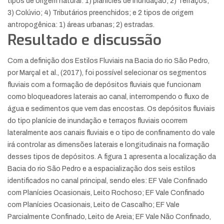
tipos de origem natural: 1) planícies de inundação; 2) Terraços;
3) Colúvio; 4) Tributários preenchidos; e 2 tipos de origem
antropogênica: 1) áreas urbanas; 2) estradas.
Resultado e discussão
Com a definição dos Estilos Fluviais na Bacia do rio São Pedro,
por Marçal et al., (2017), foi possível selecionar os segmentos
fluviais com a formação de depósitos fluviais que funcionam
como bloqueadores laterais ao canal, interrompendo o fluxo de
água e sedimentos que vem das encostas. Os depósitos fluviais
do tipo planície de inundação e terraços fluviais ocorrem
lateralmente aos canais fluviais e o tipo de confinamento do vale
irá controlar as dimensões laterais e longitudinais na formação
desses tipos de depósitos. A figura 1 apresenta a localização da
Bacia do rio São Pedro e a espacialização dos seis estilos
identificados no canal principal, sendo eles: EF Vale Confinado
com Planícies Ocasionais, Leito Rochoso; EF Vale Confinado
com Planícies Ocasionais, Leito de Cascalho; EF Vale
Parcialmente Confinado, Leito de Areia; EF Vale Não Confinado,