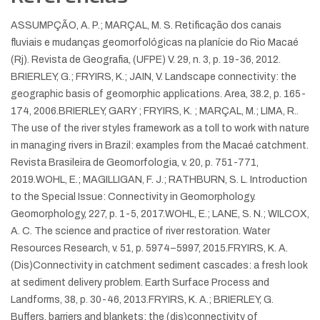
ASSUMPÇÃO, A. P.; MARÇAL, M. S. Retificação dos canais
fluviais e mudanças geomorfológicas na planície do Rio Macaé
(Rj). Revista de Geografia, (UFPE) V. 29, n. 3, p. 19-36, 2012.
BRIERLEY, G.; FRYIRS, K.; JAIN, V. Landscape connectivity: the
geographic basis of geomorphic applications. Area, 38.2, p. 165-
174, 2006.
BRIERLEY, GARY ; FRYIRS, K. ; MARÇAL, M.; LIMA, R..
The use of the river styles framework as a toll to work with nature
in managing rivers in Brazil: examples from the Macaé catchment.
Revista Brasileira de Geomorfologia, v. 20, p. 751-771,
2019.
WOHL, E.; MAGILLIGAN, F. J.; RATHBURN, S. L. Introduction
to the Special Issue: Connectivity in Geomorphology.
Geomorphology, 227, p. 1-5, 2017.
WOHL, E.; LANE, S. N.; WILCOX,
A. C. The science and practice of river restoration. Water
Resources Research, v. 51, p. 5974–5997, 2015.
FRYIRS, K. A.
(Dis)Connectivity in catchment sediment cascades: a fresh look
at sediment delivery problem. Earth Surface Process and
Landforms, 38, p. 30-46, 2013.
FRYIRS, K. A.; BRIERLEY, G.
Buffers, barriers and blankets: the (dis)connectivity of