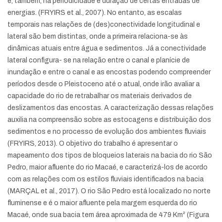
e, também, na periodicidade e duração de certas entradas de
energias. (FRYIRS et al., 2007). No entanto, as escalas
temporais nas relações de (des)conectividade longitudinal e
lateral são bem distintas, onde a primeira relaciona-se às
dinâmicas atuais entre água e sedimentos. Já a conectividade
lateral configura- se na relação entre o canal e planície de
inundação e entre o canal e as encostas podendo compreender
períodos desde o Pleistoceno até o atual, onde irão avaliar a
capacidade do rio de retrabalhar os materiais derivados de
deslizamentos das encostas. A caracterização dessas relações
auxilia na compreensão sobre as estocagens e distribuição dos
sedimentos e no processo de evolução dos ambientes fluviais
(FRYIRS, 2013). O objetivo do trabalho é apresentar o
mapeamento dos tipos de bloqueios laterais na bacia do rio São
Pedro, maior afluente do rio Macaé, e caracterizá-los de acordo
com as relações com os estilos fluviais identificados na bacia
(MARÇAL et al., 2017). O rio São Pedro está localizado no norte
fluminense e é o maior afluente pela margem esquerda do rio
Macaé, onde sua bacia tem área aproximada de 479 Km² (Figura