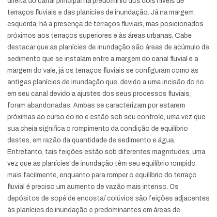
direita do canal principal há predomínio dos dois níveis de
terraços fluviais e das planícies de inundação. Já na margem
esquerda, há a presença de terraços fluviais, mas posicionados
próximos aos terraços superiores e às áreas urbanas. Cabe
destacar que as planícies de inundação são áreas de acúmulo de
sedimento que se instalam entre a margem do canal fluvial e a
margem do vale, já os terraços fluviais se configuram como as
antigas planícies de inundação que, devido a uma incisão do rio
em seu canal devido a ajustes dos seus processos fluviais,
foram abandonadas. Ambas se caracterizam por estarem
próximas ao curso do rio e estão sob seu controle, uma vez que
sua cheia significa o rompimento da condição de equilíbrio
destes, em razão da quantidade de sedimento e água.
Entretanto, tais feições estão sob diferentes magnitudes, uma
vez que as planícies de inundação têm seu equilíbrio rompido
mais facilmente, enquanto para romper o equilíbrio do terraço
fluvial é preciso um aumento de vazão mais intenso. Os
depósitos de sopé de encosta/ colúvios são feições adjacentes
às planícies de inundação e predominantes em áreas de