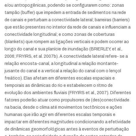
e/ou antropogênicas, podendo se configurarem como: zonas
tampão (buffer) que impedem a entrada de sedimentos na rede
de canais e perturbam a conectividade lateral; barreiras (barriers)
que estão presentes no interior da rede de canais e influenciam a
conectividade longitudinal; e como zonas de coberturas
(blankets) que rompem as ligações verticais e podem ocorrer ao
longo do canal e sua planície de inundação (BRIERLEY, et al.,
2006; FRYIRS, et al. 2007b). A conectividade lateral refere- se a
relação encosta-canal, a longitudinal a relação montante-
jusante do canal e a vertical a relação do canal com o lençol
freático). Elas afetam em diferentes escalas espaciais e
temporais as dinâmicas do rio e estabelecem o ritmo de
evolução dos ambientes fluviais (FRYIRS et al., 2007). Diferentes
fatores poderão atuar como propulsores de (des)conectividade
na bacia, desde o clima até movimentos tectônicos e ações
humanas que irão agir em diferentes escalas temporais e
impactar em diferentes magnitudes condicionando a efetividade
de dinâmicas geomorfológicas antes à eventos de perturbação