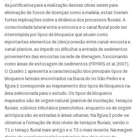
da justificativa para a realização dessas obras serem para
eliminação de focos de doenças como a malária, estas tiveram
fortes implicações sobre a dinâmica dos processos fluviais. A
conectividade lateral entre a encosta e o canal fluvial pode ser
interrompida por tipos de bloqueios que atuam como
importantes elementos de (des)conexão entre canal-encosta e
canal-planície, ao impedir ou dificultar a entrada de sedimentos
provenientes das encostas na rede de drenagem, funcionando
como áreas de estocagem de sedimentos (FRYIRS et al.,2007).
O Quadro 1 apresenta a caracterização dos principais tipos de
bloqueios laterais encontrados na Bacia do rio São Pedro e a
figura 2 corresponde ao mapeamento dos tipos de bloqueios na
área selecionada para o estudo. Os tipos de bloqueios
mapeados são de origem natural (planície de inundação, terraços
fluviais, colúvios tributários preenchidos; enquanto os de origem
antrópica são as estradas e áreas urbanas. Na figura 2 pode-se
observar a formação de dois níveis de terraços fluviais, sendo o
T1 o terraço fluvial mais antigo e o T2 o mais recente. Na margem