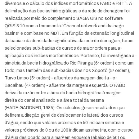
diversos e o cálculo dos índices morfométricos FABD e FSTT. A
delimitação das bacias hidrográficas e da rede de drenagem foi
realizada por meio do complemento SAGA GIS no software
QGIS 3.10 com a ferramenta “Channel network and drainage
basins” e com base no MDT. Em função da extensão longitudinal
da bacia e da densidade significativa da rede de drenagem, foram
selecionadas sub-bacias de cursos de maior ordem para a
aplicação dos índices morfométricos. Portanto, foi investigada a
simetria da bacia hidrográfica do Rio Piranga (6ª ordem) como um
todo, mas também das sub-bacias dos rios Xopotó (5ª ordem),
Turvo Limpo (5ª ordem) - afluentes da margem direita - e
Bacalhau (4ª ordem) - afluente da margem esquerda. O FABD
deriva da razão entre a área da bacia hidrográfica à margem
direita do canal analisado e a área total da mesma
(HARE;GARDNER, 1985). Os cálculos geram resultados que
definem a direção geral de deslocamento lateral dos cursos
d’água, sendo que valores próximos de 50 indicam simetria e
valores próximos de 0 ou de 100 indicam assimetria, com o curso
d’água deslocado para a margem esquerda (abaixo de 50) ou