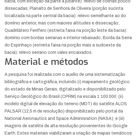
bacia, com exceção da parte a jusante): relevo de colinas pouco
dissecadas; Planalto de Senhora de Oliveira (porção sucinta
localizada na parte central da bacia): relevo semelhante ao do
domínio anterior, mas com maiores altitudes e dissecação;
Quadrilátero Ferrífero (estreita faixa na porção leste da bacia):
domínio com bordas serranas e interior rebaixado; Borda da Serra
do Espinhaço (estreita faixa na porção mais a sudoeste da
bacia): relevo serrano com vales encaixados.
Material e métodos
A pesquisa foi realizada com o auxílio de uma sistematização
bibliográfica e cartográfica, incluindo (i) mapeamento geológico
do estado de Minas Gerais, digitalizado e disponibilizado pelo
Serviço Geológico do Brasil (CPRM) na escala 1:100.000; (ii)
modelo digital de elevação do terreno (MDT) do satélite ALOS
PALSAR (12,5 m de resolução) disponibilizado pelo portal da
National Aeronautics and Space Adminisration (NASA); e (iii)
imagens de satélite de alta resolução provenientes do Google
Earth. Estes materiais viabilizaram a criação de mapas temáticos