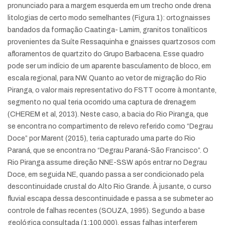
pronunciado para a margem esquerda em um trecho onde drena
litologias de certo modo semelhantes (Figura 1): ortognaisses
bandados da formação Caatinga- Lamim, granitos tonalíticos
provenientes da Suíte Ressaquinha e gnaisses quartzosos com
afloramentos de quartzito do Grupo Barbacena. Esse quadro
pode ser um indício de um aparente basculamento de bloco, em
escala regional, para NW. Quanto ao vetor de migração do Rio
Piranga, o valor mais representativo do FSTT ocorre à montante,
segmento no qual teria ocorrido uma captura de drenagem
(CHEREM et al, 2013). Neste caso, a bacia do Rio Piranga, que
se encontra no compartimento de relevo referido como “Degrau
Doce” por Marent (2015), teria capturado uma parte do Rio
Paraná, que se encontra no “Degrau Paraná-São Francisco”. O
Rio Piranga assume direção NNE-SSW após entrar no Degrau
Doce, em seguida NE, quando passa a ser condicionado pela
descontinuidade crustal do Alto Rio Grande. À jusante, o curso
fluvial escapa dessa descontinuidade e passa a se submeter ao
controle de falhas recentes (SOUZA, 1995). Segundo a base
geológica consultada (1:100.000), essas falhas interferem