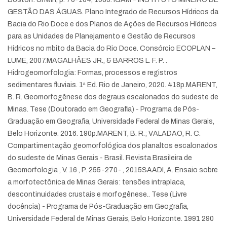
GESTÃO DAS ÁGUAS. Plano Integrado de Recursos Hídricos da
Bacia do Rio Doce e dos Planos de Ações de Recursos Hídricos
para as Unidades de Planejamento e Gestão de Recursos
Hídricos no mbito da Bacia do Rio Doce. Consórcio ECOPLAN –
LUME, 2007.
MAGALHÃES JR., & BARROS L. F. P. .
Hidrogeomorfologia: Formas, processos e registros
sedimentares fluviais. 1ª Ed. Rio de Janeiro, 2020. 418p.
MARENT,
B. R. Geomorfogênese dos degraus escalonados do sudeste de
Minas. Tese (Doutorado em Geografia) - Programa de Pós-
Graduação em Geografia, Universidade Federal de Minas Gerais,
Belo Horizonte. 2016. 190p.
MARENT, B. R.; VALADAO, R. C.
Compartimentação geomorfológica dos planaltos escalonados
do sudeste de Minas Gerais - Brasil. Revista Brasileira de
Geomorfologia , V. 16 , P. 255-270- , 2015
SAADI, A. Ensaio sobre
a morfotectônica de Minas Gerais: tensões intraplaca,
descontinuidades crustais e morfogênese.. Tese (Livre
docência) - Programa de Pós-Graduação em Geografia,
Universidade Federal de Minas Gerais, Belo Horizonte. 1991 290