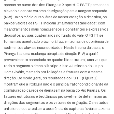
apenas no curso dos rios Piranga e Xopotó. O FSTT permanece
elevado e denota vetores de migração para a margem esquerda
(NW). Já no médio curso, área de menor variação altimétrica, os
baixos valores de FSTT indicam uma maior “estabilidade”, com
meandramentos mais homogêneos e constantes e expressivos
depósitos aluviais quaternários no fundo do vale. O FSTT se
torna mais acentuado próximo à foz, em zonas de ocorrência de
sedimentos aluviais inconsolidados. Neste trecho da bacia, o
Piranga faz uma mudança abrupta de direção E-W, a qual é
provavelmente associada ao quadro litoestrutural, uma vez que
todo o segmento drena o litotipo Xisto Aluminoso do Grupo
Dom Silvério, marcado por foliações e fraturas com a mesma
direção. De modo geral, os resultados do FSTT (Figura 1)
mostram que a litologia não é o principal fator condicionante da
configuração da rede de drenagem na bacia do Rio Piranga. Os
fatores estruturais e tectônicos provavelmente determinam as
direções dos segmentos e os vetores de migração. Os estudos
anteriores que atestam a ocorrência de capturas fluviais na zona