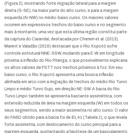
(Figura 2), mostrando forte migração lateral para a margem
direita (S-SE), na maior parte do alto curso, e para a margem
esquerda (N-NW) no médio-baixo curso. Os maiores valores
ocorrem em expressivos trechos do baixo curso e no segmento
mais à montante, uma vez que esta última região constitui parte
da captura do Carandaí, destacada por Cherem et al. (2013).
Marent e Valadão (2015) destacam que o Rio Xopotó sofre
controle estrutural NNE-SSW, mudando para E-W em longitude
próxima a inflexão do Rio Piranga, o que possivelmente explicaria
os altos valores de FSTT nos trechos próximos à foz. Em seu
baixo curso, o Rio Xopotó apresenta uma brusca inflexão
alinhada em arco com a migração de trechos do médio Rio Turvo
Limpo e médio Turvo Sujo, em direção NE-SW. A bacia do Rio
Turvo Limpo também se apresenta bastante assimétrica, com
extensão reduzida de área na margem esquerda (W) em todos os
seus segmentos, sendo a maior assimetria no alto curso. O valor
do FABD obtido para a bacia foi de 81,41 (Tabela 1), o que revela
forte assimetria, com deslocamento do curso principal para a
margem esquerda, sustentando a hipótese de um basculamento