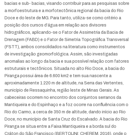
bacias e sub- bacias, visando contribuir para as pesquisas sobre
a morfoestrutura e a morfotectônica regional da bacia do Rio
Doce e do leste de MG. Para tanto, utiliza-se como critério a
posição dos cursos d’água em relação aos divisores
hidrográficos, aplicando-se o Fator de Assimetria da Bacia de
Drenagem (FABD) e o Fator de Simetria Topográfica Transversal
(FSTT), ambos consolidados na literatura como instrumentos
de investigação geomorfológica. Assim, são investigadas
anomalias ao longo da bacia e sua possível relação com fatores
estruturais e tectônicos. Situada no alto Rio Doce, a bacia do
Piranga possui área de 6.600 km2 e tem sua nascente a
aproximadamente 1.220 m de altitude, na Serra das Vertentes,
município de Ressaquinha, região leste de Minas Gerais. As
cabeceiras ocorrem no encontro dos conjuntos serranos da
Mantiqueira e do Espinhaço e a foz ocorre na confluência com o
Rio do Carmo, a cerca de 350 m de altitude, dando início ao Rio
Doce, no município de Santa Cruz do Escalvado. A bacia do Rio
Piranga se situa entre a Faixa Mantiqueira e a borda sul do
Cráton do São Francisco (BERTOLINI; CHEREM, 2016), onde o