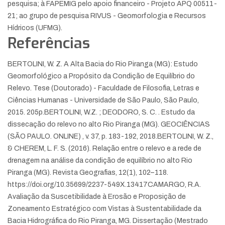
pesquisa; à FAPEMIG pelo apoio financeiro - Projeto APQ 00511-
21; ao grupo de pesquisa RIVUS - Geomorfologia e Recursos
Hídricos (UFMG).
Referências
BERTOLINI, W. Z. A Alta Bacia do Rio Piranga (MG): Estudo
Geomorfológico a Propósito da Condição de Equilíbrio do
Relevo. Tese (Doutorado) - Faculdade de Filosofia, Letras e
Ciências Humanas - Universidade de São Paulo, São Paulo,
2015. 205p.
BERTOLINI, W.Z. ; DEODORO, S. C. . Estudo da
dissecação do relevo no alto Rio Piranga (MG). GEOCIÊNCIAS
(SÃO PAULO. ONLINE) , v. 37, p. 183-192, 2018.
BERTOLINI, W. Z.,
& CHEREM, L. F. S. (2016). Relação entre o relevo e a rede de
drenagem na análise da condição de equilíbrio no alto Rio
Piranga (MG). Revista Geografias, 12(1), 102–118.
https://doi.org/10.35699/2237-549X.13417
CAMARGO, R.A.
Avaliação da Suscetibilidade à Erosão e Proposição de
Zoneamento Estratégico com Vistas à Sustentabilidade da
Bacia Hidrográfica do Rio Piranga, MG. Dissertação (Mestrado