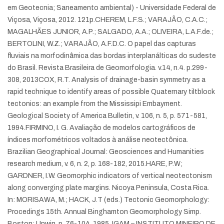
em Geotecnia; Saneamento ambiental) - Universidade Federal de
Viçosa, Viçosa, 2012. 121p.
CHEREM, L.F.S.; VARAJÃO, C.A.C.;
MAGALHÃES JUNIOR, A.P.; SALGADO, A.A.; OLIVEIRA, L.A.F.de.;
BERTOLINI, W.Z.; VARAJÃO, A.F.D.C. O papel das capturas
fluviais na morfodinâmica das bordas interplanálticas do sudeste
do Brasil. Revista Brasileira de Geomorfologia. v.14, n.4. p.299-
308, 2013
COX, R.T. Analysis of drainage-basin symmetry as a
rapid technique to identify areas of possible Quaternary tiltblock
tectonics: an example from the Mississipi Embayment.
Geological Society of America Bulletin, v. 106, n. 5, p. 571-581,
1994.
FIRMINO, I. G. Avaliação de modelos cartográficos de
índices morfométricos voltados à análise neotectônica.
Brazilian Geographical Journal: Geosciences and Humanities
research medium, v. 6, n. 2, p. 168-182, 2015.
HARE, P.W;
GARDNER, I.W. Geomorphic indicators of vertical neotectonism
along converging plate margins. Nicoya Peninsula, Costa Rica.
In: MORISAWA, M.; HACK, J.T (eds.) Tectonic Geomorphology:
Procedings 15th. Annual Binghamton Geomorphology Simp.
Boston: Unwin, p. 76-104, 1985.
IGAM – INSTITUTO MINEIRO DE