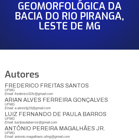
GEOMORFOLÓGICA DA
BACIA DO RIO PIRANGA,
LESTE DE MG
Autores
FREDERICO FREITAS SANTOS
UFMG
Email: frederico31fs@gmail.com
ARIAN ALVES FERREIRA GONÇALVES
UFMG
Email: a.alvesfg19@gmail.com
LUIZ FERNANDO DE PAULA BARROS
UFMG
Email: luizfpaulabarros@gmail.com
ANTÔNIO PEREIRA MAGALHÃES JR.
UFMG
Email: antonio.magalhaes.ufmg@gmail.com