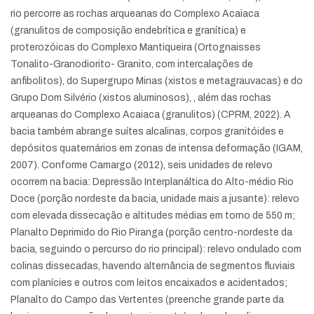
rio percorre as rochas arqueanas do Complexo Acaiaca
(granulitos de composição endebrítica e granítica) e
proterozóicas do Complexo Mantiqueira (Ortognaisses
Tonalito-Granodiorito- Granito, com intercalações de
anfibolitos), do Supergrupo Minas (xistos e metagrauvacas) e do
Grupo Dom Silvério (xistos aluminosos), , além das rochas
arqueanas do Complexo Acaiaca (granulitos) (CPRM, 2022). A
bacia também abrange suítes alcalinas, corpos granitóides e
depósitos quaternários em zonas de intensa deformação (IGAM,
2007). Conforme Camargo (2012), seis unidades de relevo
ocorrem na bacia: Depressão Interplanáltica do Alto-médio Rio
Doce (porção nordeste da bacia, unidade mais a jusante): relevo
com elevada dissecação e altitudes médias em torno de 550 m;
Planalto Deprimido do Rio Piranga (porção centro-nordeste da
bacia, seguindo o percurso do rio principal): relevo ondulado com
colinas dissecadas, havendo alternância de segmentos fluviais
com planícies e outros com leitos encaixados e acidentados;
Planalto do Campo das Vertentes (preenche grande parte da