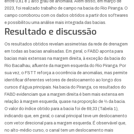
entre 0,81 e 1 alto grau de anomalia. Além disso, em março de
2023, foi realizado trabalho de campo na bacia do Rio Piranga. O
campo corroborou com os dados obtidos a partir dos softwares
e possibilitou uma análise mais integrada das bacias.
Resultado e discussão
Os resultados obtidos revelam assimetrias da rede de drenagem
em todas as bacias analisadas. Em geral, o FABD aponta para
bacias mais extensas na margem direita, à exceção da bacia do
Rio Bacalhau, afluente da margem esquerda do Rio Piranga. Por
sua vez, o FSTT reforça a ocorrência de anomalias, mas permite
identificar diferentes vetores de deslocamento ao longo dos
cursos d’água principais. Na bacia do Piranga, os resultados do
FABD evidenciam que a margem direita é bem mais extensa em
relação à margem esquerda, quase na proporção de ⅔ da bacia.
O valor do índice obtido para a bacia foi de 69,33 (Tabela 1),
indicando que, em geral, o canal principal teve um deslocamento
com vetor direcional para a margem esquerda. É observável que,
no alto-médio curso, o canal tem um deslocamento mais