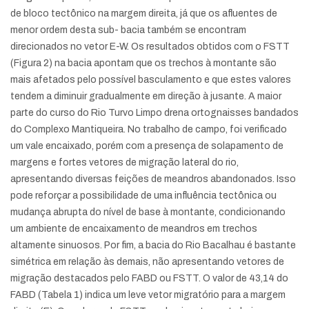
de bloco tectônico na margem direita, já que os afluentes de
menor ordem desta sub- bacia também se encontram
direcionados no vetor E-W. Os resultados obtidos com o FSTT
(Figura 2) na bacia apontam que os trechos à montante são
mais afetados pelo possível basculamento e que estes valores
tendem a diminuir gradualmente em direção à jusante. A maior
parte do curso do Rio Turvo Limpo drena ortognaisses bandados
do Complexo Mantiqueira. No trabalho de campo, foi verificado
um vale encaixado, porém com a presença de solapamento de
margens e fortes vetores de migração lateral do rio,
apresentando diversas feições de meandros abandonados. Isso
pode reforçar a possibilidade de uma influência tectônica ou
mudança abrupta do nível de base à montante, condicionando
um ambiente de encaixamento de meandros em trechos
altamente sinuosos. Por fim, a bacia do Rio Bacalhau é bastante
simétrica em relação às demais, não apresentando vetores de
migração destacados pelo FABD ou FSTT. O valor de 43,14 do
FABD (Tabela 1) indica um leve vetor migratório para a margem