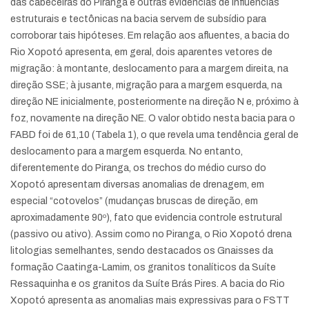
das cabeceiras do Piranga e outras evidências de influências
estruturais e tectônicas na bacia servem de subsídio para
corroborar tais hipóteses. Em relação aos afluentes, a bacia do
Rio Xopotó apresenta, em geral, dois aparentes vetores de
migração: à montante, deslocamento para a margem direita, na
direção SSE; à jusante, migração para a margem esquerda, na
direção NE inicialmente, posteriormente na direção N e, próximo à
foz, novamente na direção NE. O valor obtido nesta bacia para o
FABD foi de 61,10 (Tabela 1), o que revela uma tendência geral de
deslocamento para a margem esquerda. No entanto,
diferentemente do Piranga, os trechos do médio curso do
Xopotó apresentam diversas anomalias de drenagem, em
especial “cotovelos” (mudanças bruscas de direção, em
aproximadamente 90º), fato que evidencia controle estrutural
(passivo ou ativo). Assim como no Piranga, o Rio Xopotó drena
litologias semelhantes, sendo destacados os Gnaisses da
formação Caatinga-Lamim, os granitos tonalíticos da Suíte
Ressaquinha e os granitos da Suíte Brás Pires. A bacia do Rio
Xopotó apresenta as anomalias mais expressivas para o FSTT