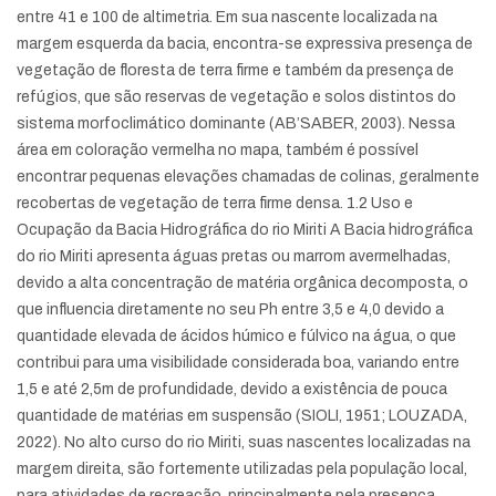
entre 41 e 100 de altimetria. Em sua nascente localizada na
margem esquerda da bacia, encontra-se expressiva presença de
vegetação de floresta de terra firme e também da presença de
refúgios, que são reservas de vegetação e solos distintos do
sistema morfoclimático dominante (AB’SABER, 2003). Nessa
área em coloração vermelha no mapa, também é possível
encontrar pequenas elevações chamadas de colinas, geralmente
recobertas de vegetação de terra firme densa. 1.2 Uso e
Ocupação da Bacia Hidrográfica do rio Miriti A Bacia hidrográfica
do rio Miriti apresenta águas pretas ou marrom avermelhadas,
devido a alta concentração de matéria orgânica decomposta, o
que influencia diretamente no seu Ph entre 3,5 e 4,0 devido a
quantidade elevada de ácidos húmico e fúlvico na água, o que
contribui para uma visibilidade considerada boa, variando entre
1,5 e até 2,5m de profundidade, devido a existência de pouca
quantidade de matérias em suspensão (SIOLI, 1951; LOUZADA,
2022). No alto curso do rio Miriti, suas nascentes localizadas na
margem direita, são fortemente utilizadas pela população local,
para atividades de recreação, principalmente pela presença