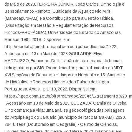
de Maio de 2023.
FERREIRA JÚNIOR, João Carlos. Limnologia e
Sensoriamento Remoto: Qualidade da Água do Rio Miriti
(Manacapuru-AM) e a Contribuição para a Gestão Hídrica.
(Dissertação em Gestão e Regulamentação de Recursos
Hídricos-PROFÁGUA), Universidade do Estado do Amazonas,
Manaus, 199f. 2019. Disponível em:
http://repositorioinstitucional.uea.edu.br/handle/riuea/1722 .
Acessado em 13 de Maio de 2023.
GOULARDE, Elvis;
MARCUZZO, Francisco. Delimitação de automática de bacias
hidrográficas por SIG: Procedimentos para tratamento de MDT.
XVI Simpósio de Recursos Hídricos do Nordeste e 15º Simpósio
de Hidráulica e Recursos Hídricos dos Países de Língua
Portuguesa. Anais... p.1-10, 2022. Disponível em:
https://rigeo.cprm.gov.br/bitstream/doc/22946/1/tratamento%20_m
. Acessado em 13 de Maio de 2023.
LOUZADA, Camila de Oliveira.
O rio comanda a vida: uma análise geoecológica das paisagens
do Arquipélago do Januário (município de Itacoatiara-AM). 2020.
264 f. Tese (Doutorado em Geografia) - Centro de Ciências,
Universidade Federal do Ceará, Fortaleza, 2020. Disponível em: