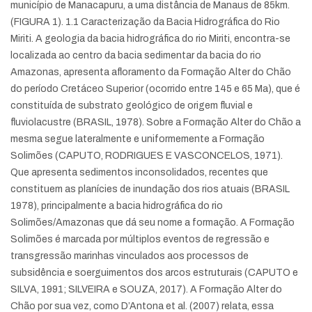
município de Manacapuru, a uma distância de Manaus de 85km.
(FIGURA 1). 1.1 Caracterização da Bacia Hidrográfica do Rio
Miriti. A geologia da bacia hidrográfica do rio Miriti, encontra-se
localizada ao centro da bacia sedimentar da bacia do rio
Amazonas, apresenta afloramento da Formação Alter do Chão
do período Cretáceo Superior (ocorrido entre 145 e 65 Ma), que é
constituída de substrato geológico de origem fluvial e
fluviolacustre (BRASIL, 1978). Sobre a Formação Alter do Chão a
mesma segue lateralmente e uniformemente a Formação
Solimões (CAPUTO, RODRIGUES E VASCONCELOS, 1971).
Que apresenta sedimentos inconsolidados, recentes que
constituem as planícies de inundação dos rios atuais (BRASIL
1978), principalmente a bacia hidrográfica do rio
Solimões/Amazonas que dá seu nome a formação. A Formação
Solimões é marcada por múltiplos eventos de regressão e
transgressão marinhas vinculados aos processos de
subsidência e soerguimentos dos arcos estruturais (CAPUTO e
SILVA, 1991; SILVEIRA e SOUZA, 2017). A Formação Alter do
Chão por sua vez, como D’Antona et al. (2007) relata, essa