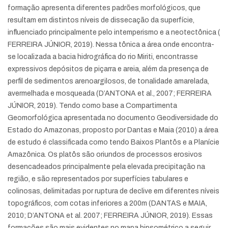
formação apresenta diferentes padrões morfológicos, que
resultam em distintos níveis de dissecação da superfície,
influenciado principalmente pelo intemperismo e a neotectônica (
FERREIRA JÚNIOR, 2019). Nessa tônica a área onde encontra-
se localizada a bacia hidrográfica do rio Miriti, encontrasse
expressivos depósitos de piçarra e areia, além da presença de
perfil de sedimentos arenoargilosos, de tonalidade amarelada,
avermelhada e mosqueada (D’ANTONA et al., 2007; FERREIRA
JÚNIOR, 2019). Tendo como base a Compartimenta
Geomorfológica apresentada no documento Geodiversidade do
Estado do Amazonas, proposto por Dantas e Maia (2010) a área
de estudo é classificada como tendo Baixos Plantôs e a Planície
Amazônica. Os platôs são oriundos de processos erosivos
desencadeados principalmente pela elevada precipitação na
região, e são representados por superfícies tabulares e
colinosas, delimitadas por ruptura de declive em diferentes níveis
topográficos, com cotas inferiores a 200m (DANTAS e MAIA,
2010; D’ANTONA et al. 2007; FERREIRA JÚNIOR, 2019). Essas
formações são mais evidentes no mapa hipsométrico a seguir