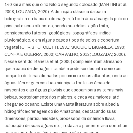
140 km a mais que o rio Nilo o segundo colocado (MARTINI at al.
2008; LOUZADA, 2020). A definição clássica da bacia
hidrográfica ou bacia de drenagem, é toda área abrangida pelo rio
principal e seus afluentes, sendo sua delimitação feita,
considerando fatores: geológicos, topográficos, índice
pluviométrico, e em alguns casos tipos de solos e cobertura
vegetal (CHRISTOFOLETTI, 1981; SUGUIO E BIGARELA, 1990;
CUNHA E GUERRA, 2000; CARVALHO, 2012; LOUZADA; 2020).
Nesse sentido, Barrella et al. (2000) complementam afirmando
que a bacia de drenagem, também pode ser descrita como um
conjunto de terras drenadas por um rio e seus afluentes, onde as
águas têm origem em duas principais fonte, as áreas de
nascentes e as águas pluviais que escoam para as terras mais
baixas, posteriormente rios maiores, e cada vez maiores, até
chegar ao oceano. Existe uma vasta literatura sobre a bacia
hidrográfica/drenagem do rio Amazonas, destacando suas
dimensões, particularidades, processos da dinâmica fluvial,
coloração de suas águas etc., todavia o presente visa contribuir
com os estudos na área, que ainda são escassos.