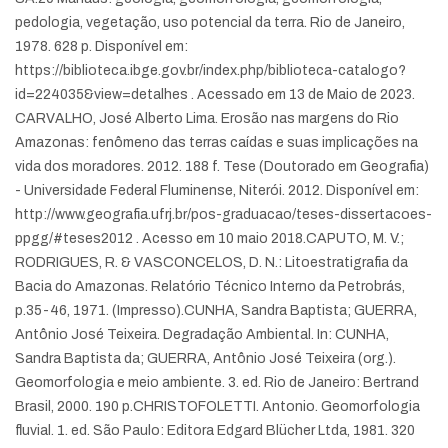
pedologia, vegetação, uso potencial da terra. Rio de Janeiro,
1978. 628 p. Disponível em:
https://biblioteca.ibge.gov.br/index.php/biblioteca-catalogo?
id=224035&view=detalhes . Acessado em 13 de Maio de 2023.
CARVALHO, José Alberto Lima. Erosão nas margens do Rio
Amazonas: fenômeno das terras caídas e suas implicações na
vida dos moradores. 2012. 188 f. Tese (Doutorado em Geografia)
- Universidade Federal Fluminense, Niterói. 2012. Disponível em:
http://www.geografia.ufrj.br/pos-graduacao/teses-dissertacoes-
ppgg/#teses2012 . Acesso em 10 maio 2018.
CAPUTO, M. V.;
RODRIGUES, R. & VASCONCELOS, D. N.: Litoestratigrafia da
Bacia do Amazonas. Relatório Técnico Interno da Petrobrás,
p.35-46, 1971. (Impresso).
CUNHA, Sandra Baptista; GUERRA,
Antônio José Teixeira. Degradação Ambiental. In: CUNHA,
Sandra Baptista da; GUERRA, Antônio José Teixeira (org.).
Geomorfologia e meio ambiente. 3. ed. Rio de Janeiro: Bertrand
Brasil, 2000. 190 p.
CHRISTOFOLETTI. Antonio. Geomorfologia
fluvial. 1. ed. São Paulo: Editora Edgard Blücher Ltda, 1981. 320