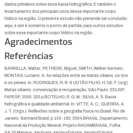
dados primários sobre essa bacia hidrográfica. E também o
levantamento dos principais usos desse importante corpo
hídrico na região. O presente estudo não pretende ser concluído
aqui, e sim é somente o ponto de partida, para outros estudos
sobre esse importante corpo hídrico na região.
Agradecimentos
Referências
BARRELLA, Walter.; PETRERE, Miguel; SMITH, Welber Senteio;
MONTAG, Luciano. A. As relações entre as matas ciliares, os rios
e os peixes. In: RODRIGUES, R. R. & LEITÃO FILHO, H. DE. F. (org).
Matas ciliares: conservação e recuperação. São Paulo: EDUSP:
FAPESP, 2000. 320 p.
BOTELHO, R. G. M.; SILVA, A. S. Bacia
hidrográfica e qualidade ambiental. In: VITTE, A. C.; GUERRA, A.
J. T. (Orgs.). Reflexões sobre a geografia física no Brasil. Rio de
Janeiro: Bertrand Brasil, p.153-192, 2004.
BRASIL. Departamento
Nacional da Produção Mineral. Projeto RADAMBRASIL. Folha
SA.20 Manaus: geologia, geomorfologia, geomorfologia,