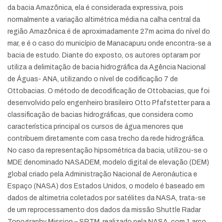
da bacia Amazônica, ela é considerada expressiva, pois
normalmente a variação altimétrica média na calha central da
região Amazônica é de aproximadamente 27m acima do nível do
mar, e é o caso do município de Manacapuru onde encontra-se a
bacia de estudo. Diante do exposto, os autores optaram por
utiliza a delimitação de bacia hidrográfica da Agência Nacional
de Águas- ANA, utilizando o nível de codificação 7 de
Ottobacias. O método de decodificação de Ottobacias, que foi
desenvolvido pelo engenheiro brasileiro Otto Pfafstetter para a
classificação de bacias hidrográficas, que considera como
característica principal os cursos de água menores que
contribuem diretamente com casa trecho da rede hidrográfica.
No caso da representação hipsométrica da bacia, utilizou-se o
MDE denominado NASADEM, modelo digital de elevação (DEM)
global criado pela Administração Nacional de Aeronáutica e
Espaço (NASA) dos Estados Unidos, o modelo é baseado em
dados de altimetria coletados por satélites da NASA, trata-se
de um reprocessamento dos dados da missão Shuttle Radar
Topography Mission – SRTM, realizado pela NASA, com 1 arco