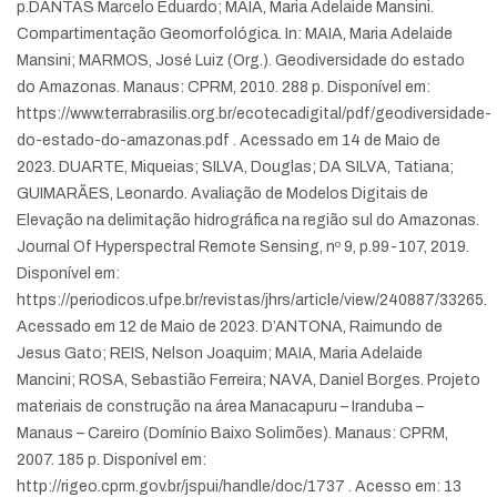
p.
DANTAS Marcelo Eduardo; MAIA, Maria Adelaide Mansini.
Compartimentação Geomorfológica. In: MAIA, Maria Adelaide
Mansini; MARMOS, José Luiz (Org.). Geodiversidade do estado
do Amazonas. Manaus: CPRM, 2010. 288 p. Disponível em:
https://www.terrabrasilis.org.br/ecotecadigital/pdf/geodiversidade-
do-estado-do-amazonas.pdf . Acessado em 14 de Maio de
2023.
DUARTE, Miqueias; SILVA, Douglas; DA SILVA, Tatiana;
GUIMARÃES, Leonardo. Avaliação de Modelos Digitais de
Elevação na delimitação hidrográfica na região sul do Amazonas.
Journal Of Hyperspectral Remote Sensing, nº 9, p.99-107, 2019.
Disponível em:
https://periodicos.ufpe.br/revistas/jhrs/article/view/240887/33265.
Acessado em 12 de Maio de 2023.
D’ANTONA, Raimundo de
Jesus Gato; REIS, Nelson Joaquim; MAIA, Maria Adelaide
Mancini; ROSA, Sebastião Ferreira; NAVA, Daniel Borges. Projeto
materiais de construção na área Manacapuru – Iranduba –
Manaus – Careiro (Domínio Baixo Solimões). Manaus: CPRM,
2007. 185 p. Disponível em:
http://rigeo.cprm.gov.br/jspui/handle/doc/1737 . Acesso em: 13