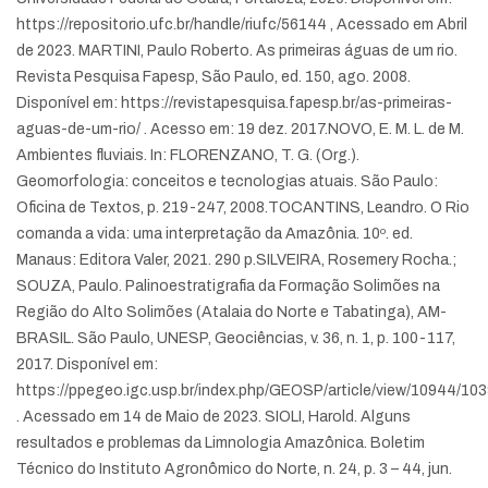
https://repositorio.ufc.br/handle/riufc/56144 , Acessado em Abril
de 2023.
MARTINI, Paulo Roberto. As primeiras águas de um rio.
Revista Pesquisa Fapesp, São Paulo, ed. 150, ago. 2008.
Disponível em: https://revistapesquisa.fapesp.br/as-primeiras-
aguas-de-um-rio/ . Acesso em: 19 dez. 2017.
NOVO, E. M. L. de M.
Ambientes fluviais. In: FLORENZANO, T. G. (Org.).
Geomorfologia: conceitos e tecnologias atuais. São Paulo:
Oficina de Textos, p. 219-247, 2008.
TOCANTINS, Leandro. O Rio
comanda a vida: uma interpretação da Amazônia. 10º. ed.
Manaus: Editora Valer, 2021. 290 p.
SILVEIRA, Rosemery Rocha.;
SOUZA, Paulo. Palinoestratigrafia da Formação Solimões na
Região do Alto Solimões (Atalaia do Norte e Tabatinga), AM-
BRASIL.
São Paulo, UNESP, Geociências, v. 36, n. 1, p. 100-117,
2017. Disponível em:
https://ppegeo.igc.usp.br/index.php/GEOSP/article/view/10944/10
. Acessado em 14 de Maio de 2023.
SIOLI, Harold. Alguns
resultados e problemas da Limnologia Amazônica. Boletim
Técnico do Instituto Agronômico do Norte, n. 24, p. 3 – 44, jun.