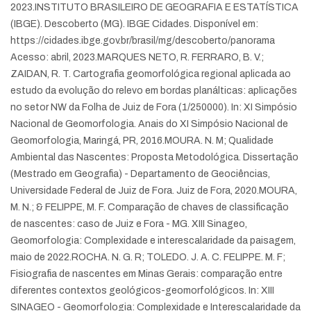
2023.
INSTITUTO BRASILEIRO DE GEOGRAFIA E ESTATÍSTICA
(IBGE). Descoberto (MG). IBGE Cidades. Disponível em:
https://cidades.ibge.gov.br/brasil/mg/descoberto/panorama
Acesso: abril, 2023.
MARQUES NETO, R. FERRARO, B. V.;
ZAIDAN, R. T. Cartografia geomorfológica regional aplicada ao
estudo da evolução do relevo em bordas planálticas: aplicações
no setor NW da Folha de Juiz de Fora (1/250000). In: XI Simpósio
Nacional de Geomorfologia. Anais do XI Simpósio Nacional de
Geomorfologia, Maringá, PR, 2016.
MOURA. N. M; Qualidade
Ambiental das Nascentes: Proposta Metodológica. Dissertação
(Mestrado em Geografia) - Departamento de Geociências,
Universidade Federal de Juiz de Fora. Juiz de Fora, 2020.
MOURA,
M. N.; & FELIPPE, M. F. Comparação de chaves de classificação
de nascentes: caso de Juiz e Fora - MG. XIII Sinageo,
Geomorfologia: Complexidade e interescalaridade da paisagem,
maio de 2022.
ROCHA. N. G. R; TOLEDO. J. A. C. FELIPPE. M. F;
Fisiografia de nascentes em Minas Gerais: comparação entre
diferentes contextos geológicos-geomorfológicos. In: XIII
SINAGEO - Geomorfologia: Complexidade e Interescalaridade da