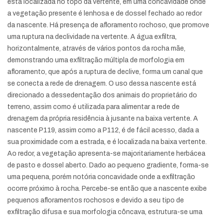
está localizada no topo da vertente, em uma concavidade onde
a vegetação presente é lenhosa e de dossel fechado ao redor
da nascente. Há presença de afloramento rochoso, que promove
uma ruptura na declividade na vertente. A água exfiltra,
horizontalmente, através de vários pontos da rocha mãe,
demonstrando uma exfiltração múltipla de morfologia em
afloramento, que após a ruptura de declive, forma um canal que
se conecta a rede de drenagem. O uso dessa nascente está
direcionado a dessedentação dos animais do proprietário do
terreno, assim como é utilizada para alimentar a rede de
drenagem da própria residência à jusante na baixa vertente. A
nascente P119, assim como a P112, é de fácil acesso, dada a
sua proximidade com a estrada, e é localizada na baixa vertente.
Ao redor, a vegetação apresenta-se majoritariamente herbácea
de pasto e dossel aberto. Dado ao pequeno gradiente, forma-se
uma pequena, porém notória concavidade onde a exfiltração
ocorre próximo à rocha. Percebe-se então que a nascente exibe
pequenos afloramentos rochosos e devido a seu tipo de
exfiltração difusa e sua morfologia côncava, estrutura-se uma