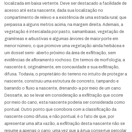
localizada em baixa vertente. Deve ser destacado a facilidade de
acesso até esta nascente, dada sua localização no
compartimento de relevo e a existência de uma estrada rural, que
perpassa a alguns metros acima, na margem direita. Ademais, a
vegetação é intercalada por pasto, samambaias, vegetação de
gramíneas e arbustivas e algumas árvores de maior porte em
menor número, o que promove uma vegetação ainda herbácea e
um dossel semi- aberto próximo da área de exfiltração, sem
evidências de afloramento rochoso. Em termos de morfologia, a
nascente é, originalmente, em concavidade e sua exfiltração,
difusa. Todavia, o proprietário do terreno no intuito de proteger a
nascente, construiu uma estrutura de concreto, tampando e
barrando o fluxo a nascente, drenando-a por meio de um cano.
Dessarte, ao se levar em consideração a exfiltração que ocorre
por meio do cano, esta nascente poderia ser considerada como
pontual. Outro ponto que corrobora com a classificação da
nascente como difusa, e não pontual, é o fato de que, por
apresentar uma alta vazão, a exfiltração desta nascente não se
resume a apenas o cano, uma vez que a água consegue percolar