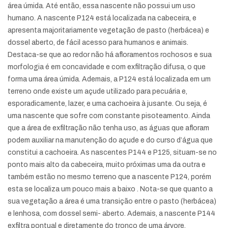
área úmida. Até então, essa nascente não possui um uso
humano. A nascente P124 está localizada na cabeceira, e
apresenta majoritariamente vegetação de pasto (herbácea) e
dossel aberto, de fácil acesso para humanos e animais.
Destaca-se que ao redor não há afloramentos rochosos e sua
morfologia é em concavidade e com exfiltração difusa, o que
forma uma área úmida. Ademais, a P124 está localizada em um
terreno onde existe um açude utilizado para pecuária e,
esporadicamente, lazer, e uma cachoeira à jusante. Ou seja, é
uma nascente que sofre com constante pisoteamento. Ainda
que a área de exfiltração não tenha uso, as águas que afloram
podem auxiliar na manutenção do açude e do curso d’água que
constitui a cachoeira. As nascentes P144 e P125, situam-se no
ponto mais alto da cabeceira, muito próximas uma da outra e
também estão no mesmo terreno que a nascente P124, porém
esta se localiza um pouco mais a baixo . Nota-se que quanto a
sua vegetação a área é uma transição entre o pasto (herbácea)
e lenhosa, com dossel semi- aberto. Ademais, a nascente P144
exfiltra pontual e diretamente do tronco de uma árvore,