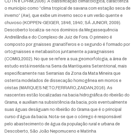
CDTN e CPRM,2006). A classificação climatológica, caracteriza
o município como “clima tropical de savana com estação seca de
inverno” (Aw), que exibe um inverno seco e um verão quente e
chuvoso (KOPPEN-GEIGER, 1846, 1940; SÁ JUNIOR, 2009).
Descoberto localiza-se nos domínios da Megassequência
Andrelândia e do Complexo de Juiz de Fora. O primeiro é
composto por gnaisses granatíferos e o segundo é formado por
ortognaisses e metabasitos juntamente a paragnaisses
(COMIG,2002). No que se refere a sua geomorfologia, a área de
estudo está inserida na Serra da Mantiqueira Setentrional, mais
especificamente nas Serranias da Zona da Mata Mineira que
ostenta modelados de dissecação homogênea em morros e
cristas (MARQUES NETO,FERRARO,ZAIDAN,2016). As
nascentes estão localizadas na bacia hidrográfica do ribeirão do
Grama, e auxiliam na subsistência da bacia, pois eventualmente
suas águas deságuam no ribeirão do Grama que é o principal
curso d’água da bacia. Nota-se que o córrego é responsável
pelo abastecimento de água da população rural e urbana de
Descoberto, São João Nepomuceno e Matinha