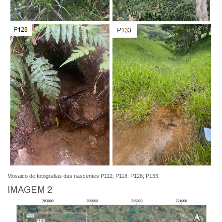
Mosaico de fotografias das nascentes P112; P118; P128; P133.
IMAGEM 2