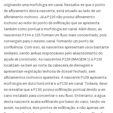
originando uma morfologia em canal. Ressalta-se que o ponto
de afloramento desta nascente, está situado ao lado de um
afloramento rochoso. Já a P125 não possui afloramento
rochoso ao redor do ponto de exfiltração que se apresenta
também como pontual e morfologia em canal. Além disso, as
nascentes P144 e 125 formam um fluxo mais concentrado, pois
convergem para o mesmo canal, formando um ponto de
confluência. Com isso, as nascentes apresentam usos bastante
similares, sendo ambas responsáveis pelo abastecimento do
açude ali construído. As nascentes P128 (IMAGEM 1) e P130
localizam-se bem ao norte da cabeceira de drenagem e
apresentam vegetação lenhosa de dossel fechado, sem
afloramentos rochosos aparentes. A nascente P128 apresenta
morfologia em duto horizontal e a P130 em canal. Todavia, deve-
se ressaltar que a P130, possui exfiltração pontual devido a um
cano instalado para concentrar o seu fluxo. Entretanto, a água
desta nascente acaba exfiltrando por baixo do cano, tendo-se
assim, na prática, dois pontos de exfiltração, e não apenas um.