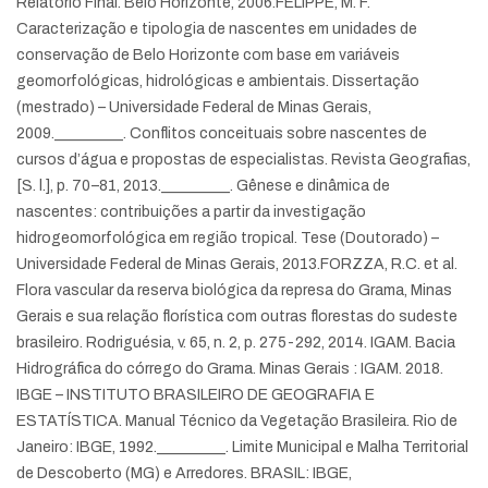
Relatório Final. Belo Horizonte, 2006.
FELIPPE, M. F.
Caracterização e tipologia de nascentes em unidades de
conservação de Belo Horizonte com base em variáveis
geomorfológicas, hidrológicas e ambientais. Dissertação
(mestrado) – Universidade Federal de Minas Gerais,
2009.
_________. Conflitos conceituais sobre nascentes de
cursos d’água e propostas de especialistas. Revista Geografias,
[S. l.], p. 70–81, 2013.
_________. Gênese e dinâmica de
nascentes: contribuições a partir da investigação
hidrogeomorfológica em região tropical. Tese (Doutorado) –
Universidade Federal de Minas Gerais, 2013.
FORZZA, R.C. et al.
Flora vascular da reserva biológica da represa do Grama, Minas
Gerais e sua relação florística com outras florestas do sudeste
brasileiro. Rodriguésia, v. 65, n. 2, p. 275-292, 2014.
IGAM. Bacia
Hidrográfica do córrego do Grama. Minas Gerais : IGAM. 2018.
IBGE – INSTITUTO BRASILEIRO DE GEOGRAFIA E
ESTATÍSTICA. Manual Técnico da Vegetação Brasileira. Rio de
Janeiro: IBGE, 1992.
_________. Limite Municipal e Malha Territorial
de Descoberto (MG) e Arredores. BRASIL: IBGE,