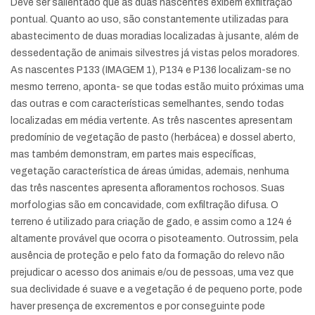
Deve ser salientado que as duas nascentes exibem exfiltração
pontual. Quanto ao uso, são constantemente utilizadas para
abastecimento de duas moradias localizadas à jusante, além de
dessedentação de animais silvestres já vistas pelos moradores.
As nascentes P133 (IMAGEM 1), P134 e P136 localizam-se no
mesmo terreno, aponta- se que todas estão muito próximas uma
das outras e com características semelhantes, sendo todas
localizadas em média vertente. As três nascentes apresentam
predomínio de vegetação de pasto (herbácea) e dossel aberto,
mas também demonstram, em partes mais específicas,
vegetação característica de áreas úmidas, ademais, nenhuma
das três nascentes apresenta afloramentos rochosos. Suas
morfologias são em concavidade, com exfiltração difusa. O
terreno é utilizado para criação de gado, e assim como a 124 é
altamente provável que ocorra o pisoteamento. Outrossim, pela
ausência de proteção e pelo fato da formação do relevo não
prejudicar o acesso dos animais e/ou de pessoas, uma vez que
sua declividade é suave e a vegetação é de pequeno porte, pode
haver presença de excrementos e por conseguinte pode