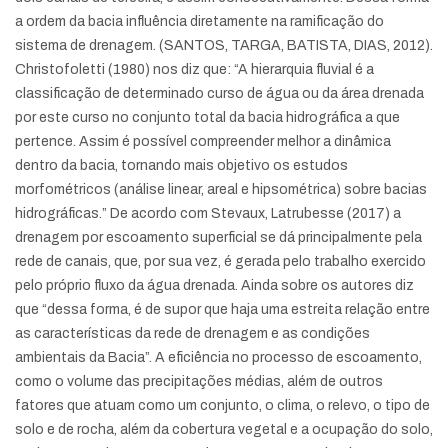
a ordem da bacia influência diretamente na ramificação do
sistema de drenagem. (SANTOS, TARGA, BATISTA, DIAS, 2012).
Christofoletti (1980) nos diz que: “A hierarquia fluvial é a
classificação de determinado curso de água ou da área drenada
por este curso no conjunto total da bacia hidrográfica a que
pertence. Assim é possível compreender melhor a dinâmica
dentro da bacia, tornando mais objetivo os estudos
morfométricos (análise linear, areal e hipsométrica) sobre bacias
hidrográficas.” De acordo com Stevaux, Latrubesse (2017) a
drenagem por escoamento superficial se dá principalmente pela
rede de canais, que, por sua vez, é gerada pelo trabalho exercido
pelo próprio fluxo da água drenada. Ainda sobre os autores diz
que “dessa forma, é de supor que haja uma estreita relação entre
as características da rede de drenagem e as condições
ambientais da Bacia”. A eficiência no processo de escoamento,
como o volume das precipitações médias, além de outros
fatores que atuam como um conjunto, o clima, o relevo, o tipo de
solo e de rocha, além da cobertura vegetal e a ocupação do solo,