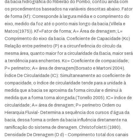
da bacia hidrográfica do Ribeirão do Pombo, contou ainda com
os procedimentos baseados na variáveis descritas abaixo. Fator
de forma (kf): Corresponde à largura média e o comprimento do
eixo, medido da foz até o ponto mais longo da bacia.(Villela e
Matos(1975)). Kf=Fator de forma; A= Área de drenagem; L=
Comprimento do eixo da bacia. Coeficiente de Capacidade (Kc)
Relação entre perímetro (P) e a circunferência do círculo da
mesma área, quanto maior for a circularidade da Bacia, maior será
a tendência para enchentes. Kc= Coeficiente de compacidade;
P= perímetro; A= área de drenagem(Borsato e Martoni 2004).
Índice De Circularidade (IC): Simultaneamente ao coeficiente de
compacidade, o índice de circularidade tende para a unidade à
medida que a bacia se aproxima da forma circular e diminui à
medida que a forma torna alongada.(Tonello 2005). IC= índice de
circularidade; A= área de drenagem; P= perímetro Ordem ou
Hierarquia Fluvial- Determina a sequência dos cursos d’água da
bacia, dessa forma a ordem da bacia influência diretamente na
ramificação do sistema de drenagem. Christofoletti (1980).
Densidade De Drenagem (D d) - Comprimento total dos canais