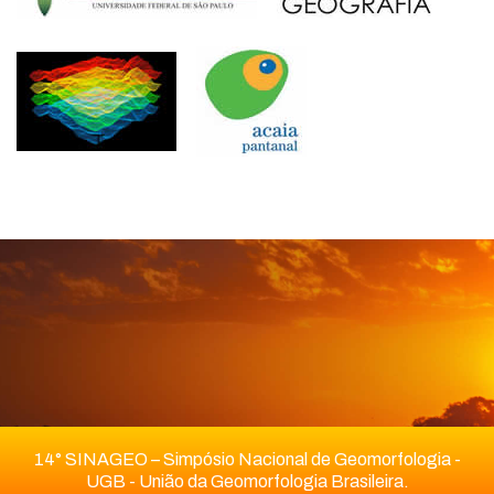
14° SINAGEO – Simpósio Nacional de Geomorfologia -
UGB - União da Geomorfologia Brasileira.