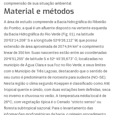
compreensão de sua situação ambiental.
Material e métodos
A área de estudo compreende a Bacia hidrográfica do Ribeirão
do Pombo, a qual é um afluente disposto na vertente esquerda
da Bacia Hidrográfica do Rio Verde (Fig. 01), na latitude
20º53’14,208” S e a longitude 52º9’26,112” W, que possui
extensão de área aproximada de 2074,94 km² e comprimento
linear de 350 km. Suas nascentes estão entre as coordenadas
20º9’51,255” de latitude S e 52º 45’35,673” O, localizadas no
município de Água Clara e sua foz no Rio Verde, e seus limites
com o Município de Três Lagoas, destacando que o sentido de
seu curso é predominante de noroeste para sudeste (NO-SE).
Nesta região o clima segundo Koeppen é classificado como AW,
tropical quente e úmido, com duas estações bem definidas, seca
no inverno e chuvosa no verão. A temperatura média local é de
26°C, com vegetação típica é o Cerrado “stricto senso” ou
floresta subtropical sazonal. Para o levantamento das
informações morfométricas da bacia, o primeiro procedimento