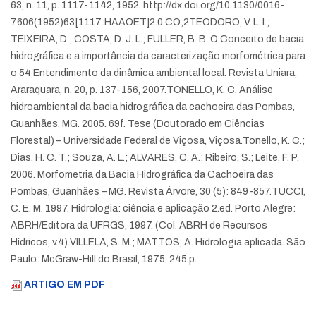
63, n. 11, p. 1117-1142, 1952. http://dx.doi.org/10.1130/0016-
7606(1952)63[1117:HAAOET]2.0.CO;2
TEODORO, V. L. I.;
TEIXEIRA, D.; COSTA, D. J. L.; FULLER, B. B. O Conceito de bacia
hidrográfica e a importância da caracterização morfométrica para
o 54
Entendimento da dinâmica ambiental local. Revista Uniara,
Araraquara, n. 20, p. 137-156, 2007.
TONELLO, K. C. Análise
hidroambiental da bacia hidrográfica da cachoeira das Pombas,
Guanhães, MG. 2005. 69f. Tese (Doutorado em Ciências
Florestal) – Universidade Federal de Viçosa, Viçosa.
Tonello, K. C.;
Dias, H. C. T.; Souza, A. L.; ALVARES, C. A.; Ribeiro, S.; Leite, F. P.
2006. Morfometria da Bacia Hidrográfica da Cachoeira das
Pombas, Guanhães – MG. Revista Árvore, 30 (5): 849-857.
TUCCI,
C. E. M. 1997. Hidrologia: ciência e aplicação 2.ed. Porto Alegre:
ABRH/Editora da UFRGS, 1997. (Col. ABRH de Recursos
Hídricos, v.4).
VILLELA, S. M.; MATTOS, A. Hidrologia aplicada. São
Paulo: McGraw-Hill do Brasil, 1975. 245 p.
ARTIGO EM PDF