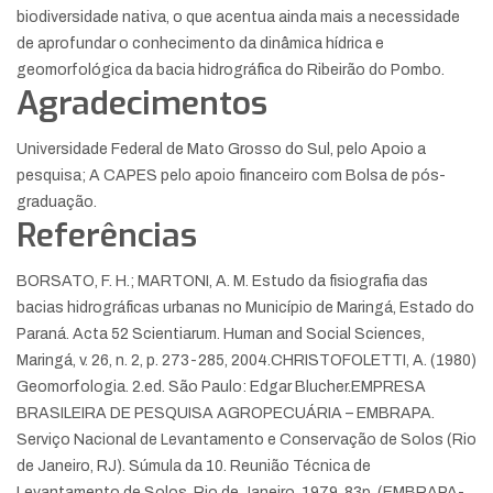
biodiversidade nativa, o que acentua ainda mais a necessidade
de aprofundar o conhecimento da dinâmica hídrica e
geomorfológica da bacia hidrográfica do Ribeirão do Pombo.
Agradecimentos
Universidade Federal de Mato Grosso do Sul, pelo Apoio a
pesquisa; A CAPES pelo apoio financeiro com Bolsa de pós-
graduação.
Referências
BORSATO, F. H.; MARTONI, A. M. Estudo da fisiografia das
bacias hidrográficas urbanas no Município de Maringá, Estado do
Paraná. Acta 52 Scientiarum. Human and Social Sciences,
Maringá, v. 26, n. 2, p. 273-285, 2004.
CHRISTOFOLETTI, A. (1980)
Geomorfologia. 2.ed. São Paulo: Edgar Blucher.
EMPRESA
BRASILEIRA DE PESQUISA AGROPECUÁRIA – EMBRAPA.
Serviço Nacional de Levantamento e Conservação de Solos (Rio
de Janeiro, RJ). Súmula da 10. Reunião Técnica de
Levantamento de Solos. Rio de Janeiro, 1979. 83p. (EMBRAPA-