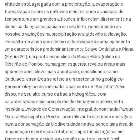
altitude está agregada com a precipitação, a evaporação e
transpiração sobre os deflúvios médios, onde a variação de
temperaturas em grandes altitudes, influenciam diretamente na
dinâmica da água na bacia e em seu leito, ocasionando as
possíveis variações na precipitação anual devido a elevação.
Ressalta-se ainda que mesmo a declividade da área apresenta
uma característica predominantemente Suave Ondulada a Plana
(Figura 2C), um ponto específico da Bacia Hidrográfica do
Ribeirão do Pombo, na margem esquerda, revelou áreas mais
aparente com relevo mais acentuado, classificado como
Ondulado, essa área se refere a um testemunho geológico-
geomorfológico denominado localmente de “Serrinha”. Além
disso, no seu alto curso da bacia hidrográfica, com
características mais complexas de drenagem e relevo, está
inserida a Unidade de Conservação integral, denominada Parque
Natural Municipal do Pombo, com relevante interesse ecológico
para a conservação da biodiversidade nativa, sendo uma área de
recuperação e proteção total, com importância regional em
termos de bioma, devido a extensão que totalizam 8,3 mil