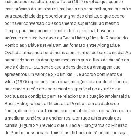
indicadores ressalta-se que Tucci (1997) explica que quanto
mais próximo de um círculo uma bacia se assemelhar, maior será a
sua capacidade de proporcionar grandes cheias, o que ocorre
por haver conversão do escoamento superficial, ao mesmo
tempo, para um pequeno trecho do rio principal, havendo
acúmulo do fluxo. No caso da Bacia Hidrográfica do Ribeirão do
Pombo as variáveis revelaram um formato entre Alongada e
Ovalada, atribuindo tendências a enchentes de baixa a média. As
características de drenagem revelaram que o fluxo de direção da
bacia é de NO-SE, sendo que a densidade da drenagem que
apresentou um valor de 2,90 km/km². De acordo com Matos e
Vilela (1975) apresenta uma boa drenagem revelando eficiência
na concentração do escoamento superficial no exutório da
bacia. Essa condição permite relacionar a situação ambiental da
Bacia Hidrográfica do Ribeirão do Pombo com os dados de
forma, discutidos anteriormente, que atribuíram a essa área baixa
a mediana tendência a enchentes. Contudo a hierarquia dos
canais (Figura 2A.) revelou que a Bacia Hidrográfica do Ribeirão
do Pombo possui características de bacia de 5ª ordem, ou seja,