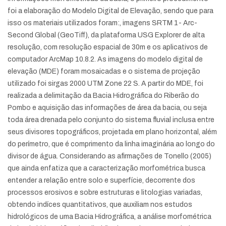
foi a elaboração do Modelo Digital de Elevação, sendo que para
isso os materiais utilizados foram:, imagens SRTM 1- Arc-
Second Global (GeoTiff), da plataforma USG Explorer de alta
resolução, com resolução espacial de 30m e os aplicativos de
computador ArcMap 10.8.2. As imagens do modelo digital de
elevação (MDE) foram mosaicadas e o sistema de projeção
utilizado foi sirgas 2000 UTM Zone 22 S. A partir do MDE, foi
realizada a delimitação da Bacia Hidrográfica do Riberão do
Pombo e aquisição das informações de área da bacia, ou seja
toda área drenada pelo conjunto do sistema fluvial inclusa entre
seus divisores topográficos, projetada em plano horizontal, além
do perímetro, que é comprimento da linha imaginária ao longo do
divisor de água. Considerando as afirmações de Tonello (2005)
que ainda enfatiza que a caracterização morfométrica busca
entender a relação entre solo e superfície, decorrente dos
processos erosivos e sobre estruturas e litologias variadas,
obtendo indíces quantitativos, que auxiliam nos estudos
hidrológicos de uma Bacia Hidrográfica, a análise morfométrica