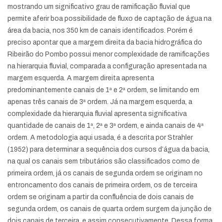
mostrando um significativo grau de ramificação fluvial que
permite aferir boa possibilidade de fluxo de captação de água na
área da bacia, nos 350 km de canais identificados. Porém é
preciso apontar que a margem direita da bacia hidrográfica do
Ribeirão do Pombo possui menor complexidade de ramificações
na hierarquia fluvial, comparada a configuração apresentada na
margem esquerda. A margem direita apresenta
predominantemente canais de 1ª e 2ª ordem, se limitando em
apenas três canais de 3ª ordem. Já na margem esquerda, a
complexidade da hierarquia fluvial apresenta significativa
quantidade de canais de 1ª, 2ª e 3ª ordem, e ainda canais de 4ª
ordem. A metodologia aqui usada, é a descrita por Strahler
(1952) para determinar a sequência dos cursos d’água da bacia,
na qual os canais sem tributários são classificados como de
primeira ordem, já os canais de segunda ordem se originam no
entroncamento dos canais de primeira ordem, os de terceira
ordem se originam a partir da confluência de dois canais de
segunda ordem, os canais de quarta ordem surgem da junção de
dois canais de terceira, e assim consecutivamente. Dessa forma