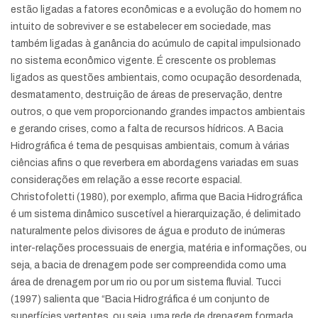
estão ligadas a fatores econômicas e a evolução do homem no
intuito de sobreviver e se estabelecer em sociedade, mas
também ligadas à ganância do acúmulo de capital impulsionado
no sistema econômico vigente. É crescente os problemas
ligados as questões ambientais, como ocupação desordenada,
desmatamento, destruição de áreas de preservação, dentre
outros, o que vem proporcionando grandes impactos ambientais
e gerando crises, como a falta de recursos hídricos. A Bacia
Hidrográfica é tema de pesquisas ambientais, comum à várias
ciências afins o que reverbera em abordagens variadas em suas
considerações em relação a esse recorte espacial.
Christofoletti (1980), por exemplo, afirma que Bacia Hidrográfica
é um sistema dinâmico suscetível a hierarquização, é delimitado
naturalmente pelos divisores de água e produto de inúmeras
inter-relações processuais de energia, matéria e informações, ou
seja, a bacia de drenagem pode ser compreendida como uma
área de drenagem por um rio ou por um sistema fluvial. Tucci
(1997) salienta que “Bacia Hidrográfica é um conjunto de
superfícies vertentes, ou seja, uma rede de drenagem formada