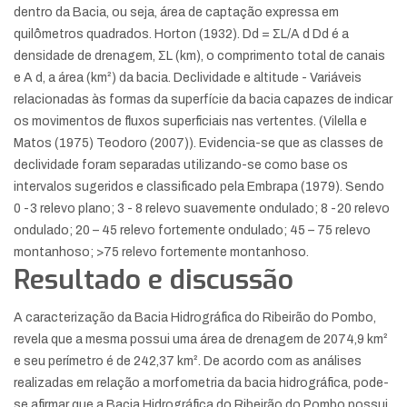
dentro da Bacia, ou seja, área de captação expressa em
quilômetros quadrados. Horton (1932). Dd = ƩL/A d Dd é a
densidade de drenagem, ƩL (km), o comprimento total de canais
e A d, a área (km²) da bacia. Declividade e altitude - Variáveis
relacionadas às formas da superfície da bacia capazes de indicar
os movimentos de fluxos superficiais nas vertentes. (Vilella e
Matos (1975) Teodoro (2007)). Evidencia-se que as classes de
declividade foram separadas utilizando-se como base os
intervalos sugeridos e classificado pela Embrapa (1979). Sendo
0 -3 relevo plano; 3 - 8 relevo suavemente ondulado; 8 -20 relevo
ondulado; 20 – 45 relevo fortemente ondulado; 45 – 75 relevo
montanhoso; >75 relevo fortemente montanhoso.
Resultado e discussão
A caracterização da Bacia Hidrográfica do Ribeirão do Pombo,
revela que a mesma possui uma área de drenagem de 2074,9 km²
e seu perímetro é de 242,37 km². De acordo com as análises
realizadas em relação a morfometria da bacia hidrográfica, pode-
se afirmar que a Bacia Hidrográfica do Ribeirão do Pombo possui