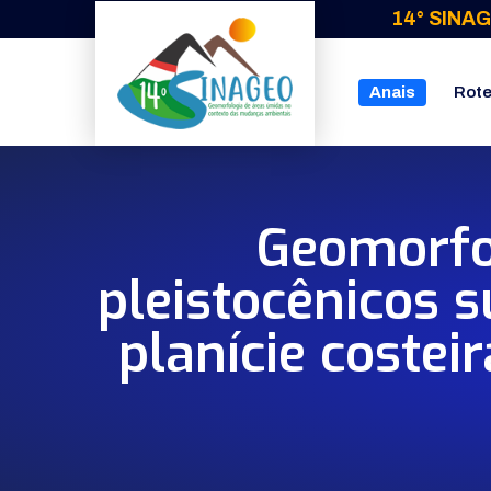
14° SINAG
Anais
Rote
Geomorfo
pleistocênicos 
planície coste