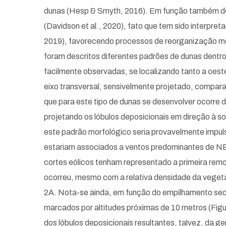
dunas (Hesp & Smyth, 2016). Em função também dos
(Davidson et al., 2020), fato que tem sido interpret
2019), favorecendo processos de reorganização morf
foram descritos diferentes padrões de dunas dentro 
facilmente observadas, se localizando tanto a oest
eixo transversal, sensivelmente projetado, compara
que para este tipo de dunas se desenvolver ocorre 
projetando os lóbulos deposicionais em direção à so
este padrão morfológico seria provavelmente impul
estariam associados a ventos predominantes de N
cortes eólicos tenham representado a primeira rem
ocorreu, mesmo com a relativa densidade da vegeta
2A. Nota-se ainda, em função do empilhamento sedi
marcados por altitudes próximas de 10 metros (Fig
dos lóbulos deposicionais resultantes, talvez, da g