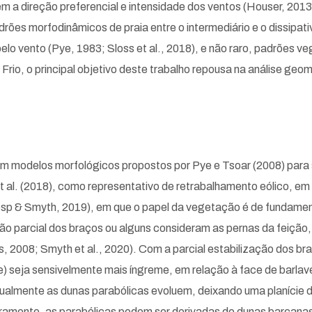
 a direção preferencial e intensidade dos ventos (Houser, 2013; 
drões morfodinâmicos de praia entre o intermediário e o dissipati
elo vento (Pye, 1983; Sloss et al., 2018), e não raro, padrões 
o, o principal objetivo deste trabalho repousa na análise geomo
em modelos morfológicos propostos por Pye e Tsoar (2008) para 
al. (2018), como representativo de retrabalhamento eólico, em 
sp & Smyth, 2019), em que o papel da vegetação é de fundament
ão parcial dos braços ou alguns consideram as pernas da feição,
as, 2008; Smyth et al., 2020). Com a parcial estabilização dos 
ace) seja sensivelmente mais íngreme, em relação à face de barl
almente as dunas parabólicas evoluem, deixando uma planície de
aramente, as parabólicas podem ser derivadas de dunas barcana