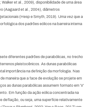
Walker et al., 2009), disponibilidade de uma área
vo (Aagaard et al., 2004), diâmetros
vegetacionais (Hesp e Smyth, 2019). Uma vez que a
rfológica dos padrões eólicos na barreira interna
sete diferentes padrões de parabólicas, no trecho
terrenos pleistocênicos. As dunas parabólicas
al importância na definição da morfologia. Nas
 de maneira que a face de evolução se projete em
braços as dunas parabólicas assumem formato em ‘V’
avento. Em função da ação eólica concentrada na
 deflação, ou seja, uma superfície relativamente
s (Tsoar e Blumberg, 2002; Yan e Baas, 2017) em