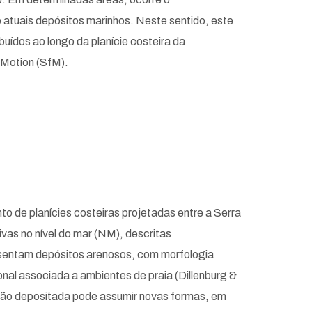
b atuais depósitos marinhos. Neste sentido, este
buídos ao longo da planície costeira da
 Motion (SfM).
o de planícies costeiras projetadas entre a Serra
vas no nível do mar (NM), descritas
resentam depósitos arenosos, com morfologia
onal associada a ambientes de praia (Dillenburg &
ção depositada pode assumir novas formas, em