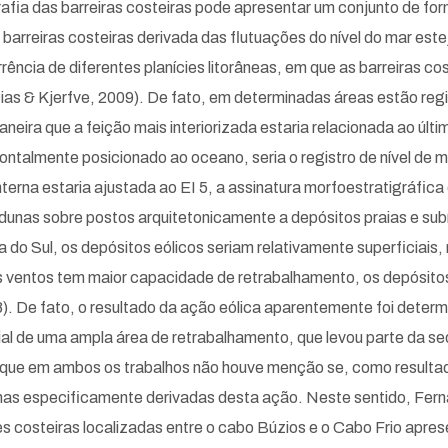
grafia das barreiras costeiras pode apresentar um conjunto de f
 barreiras costeiras derivada das flutuações do nível do mar es
ência de diferentes planícies litorâneas, em que as barreiras c
Dias & Kjerfve, 2009). De fato, em determinadas áreas estão reg
neira que a feição mais interiorizada estaria relacionada ao últi
frontalmente posicionado ao oceano, seria o registro de nível de 
erna estaria ajustada ao EI 5, a assinatura morfoestratigráfica 
 dunas sobre postos arquitetonicamente a depósitos praias e su
a do Sul, os depósitos eólicos seriam relativamente superficiai
 os ventos tem maior capacidade de retrabalhamento, os depósit
8). De fato, o resultado da ação eólica aparentemente foi deter
ial de uma ampla área de retrabalhamento, que levou parte da s
e é que em ambos os trabalhos não houve menção se, como result
ormas especificamente derivadas desta ação. Neste sentido, Fern
s costeiras localizadas entre o cabo Búzios e o Cabo Frio apre