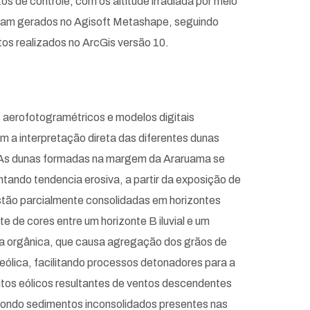
os de controle, com os altitude irradiada por meio
 foram gerados no Agisoft Metashape, seguindo
os realizados no ArcGis versão 10.
s aerofotogramétricos e modelos digitais
ém a interpretação direta das diferentes dunas
 As dunas formadas na margem da Araruama se
ando tendencia erosiva, a partir da exposição de
 estão parcialmente consolidadas em horizontes
 de cores entre um horizonte B iluvial e um
eira orgânica, que causa agregação dos grãos de
eólica, facilitando processos detonadores para a
itos eólicos resultantes de ventos descendentes
xpondo sedimentos inconsolidados presentes nas