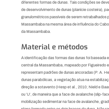
diferentes formas de dunas. Tais condições se devem
de desenvolvimento de dunas (planície costeira), pa
granulométricos passíveis de serem retrabalhados p
Massambaba na mesma área de influência do Cabo Fri
da Massambaba.
Material e métodos
A identificação das formas das dunas foi baseada 
central da Massambaba, mapeado por Figueiredo et 
representam padrões de dunas ancoradas (P. A. He
dunas parabólicas, a vegetação atua na estabilizaç
direção a sotavento (Hesp et al., 2010; Nield e Ba
ou ‘U’, de maneira que a face de avalanche (slip-f
mobilização sedimentar na face de avalanche, gradu
plana formada entre os dois braços da duna. Não r