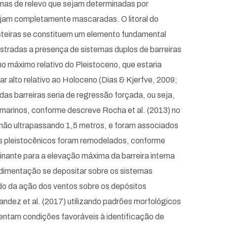
ormas de relevo que sejam determinadas por
tejam completamente mascaradas. O litoral do
osteiras se constituem um elemento fundamental
istradas a presença de sistemas duplos de barreiras
mo máximo relativo do Pleistoceno, que estaria
mar alto relativo ao Holoceno (Dias & Kjerfve, 2009;
das barreiras seria de regressão forçada, ou seja,
bmarinos, conforme descreve Rocha et al. (2013) no
s, não ultrapassando 1,5 metros, e foram associados
os pleistocênicos foram remodelados, conforme
minante para a elevação máxima da barreira interna
edimentação se depositar sobre os sistemas
ado da ação dos ventos sobre os depósitos
andez et al. (2017) utilizando padrões morfológicos
sentam condições favoráveis à identificação de