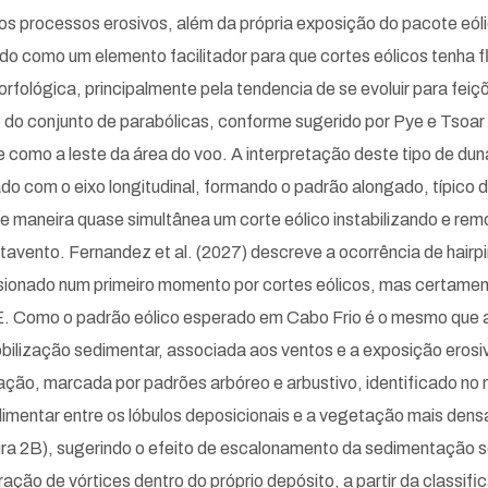
 processos erosivos, além da própria exposição do pacote eóli
ado como um elemento facilitador para que cortes eólicos tenha fl
ológica, principalmente pela tendencia de se evoluir para feiçõe
do conjunto de parabólicas, conforme sugerido por Pye e Tsoar (
e como a leste da área do voo. A interpretação deste tipo de dun
do com o eixo longitudinal, formando o padrão alongado, típico 
de maneira quase simultânea um corte eólico instabilizando e re
tavento. Fernandez et al. (2027) descreve a ocorrência de hairpi
sionado num primeiro momento por cortes eólicos, mas certamen
E. Como o padrão eólico esperado em Cabo Frio é o mesmo que 
obilização sedimentar, associada aos ventos e a exposição eros
ção, marcada por padrões arbóreo e arbustivo, identificado no
mentar entre os lóbulos deposicionais e a vegetação mais densa
ura 2B), sugerindo o efeito de escalonamento da sedimentação 
eração de vórtices dentro do próprio depósito, a partir da class