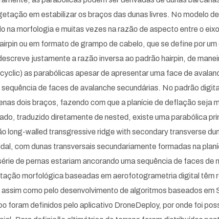
etação em estabilizar os braços das dunas livres. No modelo des
na morfologia e muitas vezes na razão de aspecto entre o eixo 
 hairpin ou em formato de grampo de cabelo, que se define por um 
) descreve justamente a razão inversa ao padrão hairpin, de mane
icyclic) as parabólicas apesar de apresentar uma face de avalan
equência de faces de avalanche secundárias. No padrão digitad
enas dois braços, fazendo com que a planície de deflação seja 
do, traduzido diretamente de nested, existe uma parabólica prin
 long-walled transgressive ridge with secondary transverse dun
al, com dunas transversais secundariamente formadas na planíci
a série de pernas estariam ancorando uma sequência de faces de
entação morfológica baseadas em aerofotogrametria digital têm
, assim como pelo desenvolvimento de algoritmos baseados em S
voo foram definidos pelo aplicativo DroneDeploy, por onde foi poss