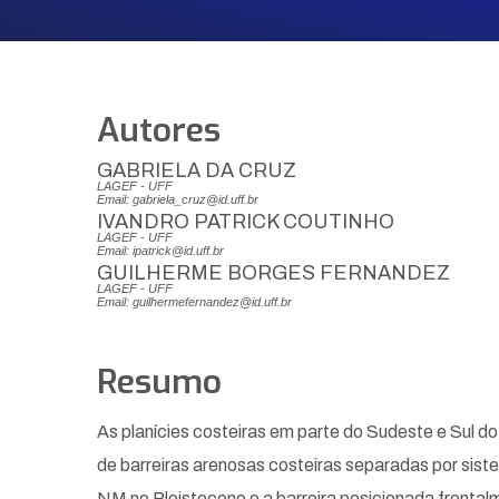
Autores
GABRIELA DA CRUZ
LAGEF - UFF
Email: gabriela_cruz@id.uff.br
IVANDRO PATRICK COUTINHO
LAGEF - UFF
Email: ipatrick@id.uff.br
GUILHERME BORGES FERNANDEZ
LAGEF - UFF
Email: guilhermefernandez@id.uff.br
Resumo
As planícies costeiras em parte do Sudeste e Sul d
de barreiras arenosas costeiras separadas por sist
NM no Pleistoceno e a barreira posicionada fronta