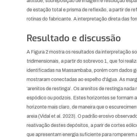
altitude, sobreposição de imagem e resolução espacia
de estação total e prisma de reflexão, a partir de 
rotinas do fabricante. A interpretação direta das 
Resultado e discussão
A Figura 2 mostra os resultados da interpretação so
tridimensionais, a partir do sobrevoo 1, que foi re
identificadas na Massambaba, porém com dados ge
mostraram conectadas ao espelho d'água. As margen
‘arenitos de restinga’. Os arenitos de restinga nad
espódico ou podzois. Estes horizontes se formam a 
horizonte mais claro, de maneira que o escurecimen
areia (Vidal et al. 2023). O padrão erosivo observ
reativação destes depósitos, a parir de cortes eól
que apresentam energia suficiente para romperem a