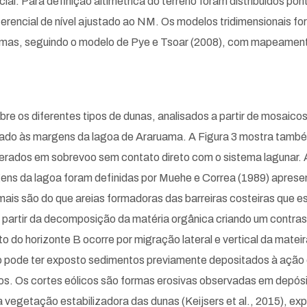
l. Para definição altimétrica do terreno foram distribuídos pont
referencial de nível ajustado ao NM. Os modelos tridimensionais
formas, seguindo o modelo de Pye e Tsoar (2008), com mapeament
bre os diferentes tipos de dunas, analisados a partir de mosaico
alizado às margens da lagoa de Araruama. A Figura 3 mostra tamb
rados em sobrevoo sem contato direto com o sistema lagunar.
s da lagoa foram definidas por Muehe e Correa (1989) apresent
a mais são do que areias formadoras das barreiras costeiras que
partir da decomposição da matéria orgânica criando um contraste
to do horizonte B ocorre por migração lateral e vertical da mat
ado pode ter exposto sedimentos previamente depositados à ação 
icos. Os cortes eólicos são formas erosivas observadas em depós
 vegetação estabilizadora das dunas (Keijsers et al., 2015), e