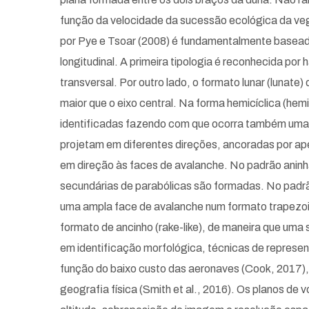
função da velocidade da sucessão ecológica da veg
por Pye e Tsoar (2008) é fundamentalmente baseado 
longitudinal. A primeira tipologia é reconhecida por
transversal. Por outro lado, o formato lunar (lunate
maior que o eixo central. Na forma hemicíclica (hem
identificadas fazendo com que ocorra também uma s
projetam em diferentes direções, ancoradas por ap
em direção às faces de avalanche. No padrão aninha
secundárias de parabólicas são formadas. No padrão
uma ampla face de avalanche num formato trapezoid
formato de ancinho (rake-like), de maneira que um
em identificação morfológica, técnicas de repres
função do baixo custo das aeronaves (Cook, 2017)
geografia física (Smith et al., 2016). Os planos de 