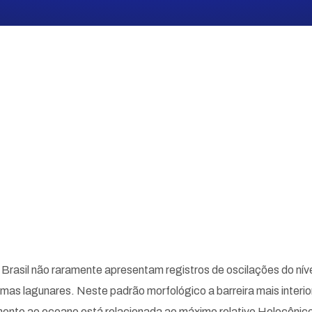
o Brasil não raramente apresentam registros de oscilações do ní
emas lagunares. Neste padrão morfológico a barreira mais interio
lmente ao oceano está relacionada ao máximo relativo Holocênic