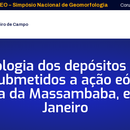
EO – Simpósio Nacional de Geomorfologia
Cor
iro de Campo
logia dos depósitos
submetidos a ação eó
ira da Massambaba, e
Janeiro