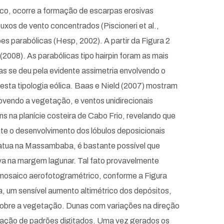
co, ocorre a formação de escarpas erosivas
uxos de vento concentrados (Piscioneri et al.,
s parabólicas (Hesp, 2002). A partir da Figura 2
2008). As parabólicas tipo hairpin foram as mais
as se deu pela evidente assimetria envolvendo o
desta tipologia eólica. Baas e Nield (2007) mostram
movendo a vegetação, e ventos unidirecionais
ns na planície costeira de Cabo Frio, revelando que
te o desenvolvimento dos lóbulos deposicionais
atua na Massambaba, é bastante possível que
iva na margem lagunar. Tal fato provavelmente
 mosaico aerofotogramétrico, conforme a Figura
, um sensível aumento altimétrico dos depósitos,
sobre a vegetação. Dunas com variações na direção
ificação de padrões digitados. Uma vez gerados os