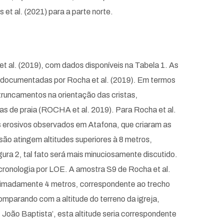
et al. (2021) para a parte norte.
t al. (2019), com dados disponíveis na Tabela 1. As
OE documentadas por Rocha et al. (2019). Em termos
truncamentos na orientação das cristas,
tas de praia (ROCHA et al. 2019). Para Rocha et al.
s erosivos observados em Atafona, que criaram as
ão atingem altitudes superiores à 8 metros,
a 2, tal fato será mais minuciosamente discutido.
cronologia por LOE. A amostra S9 de Rocha et al.
roximadamente 4 metros, correspondente ao trecho
mparando com a altitude do terreno da igreja,
 João Baptista’, esta altitude seria correspondente