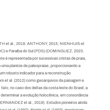
WORTH et al., 2019; ANTHONY, 2015; NIENHUIS et
 (DC) e Paraíba do Sul (PDS) (DOMINGUEZ, 2023;
é representada por sucessivas cristas de praia,
uma planície de paleopraias, proporcionando a
m robusto indicador para a reconstrução
 et al. (2012) como geoarquivos da paisagem e
ato, no caso dos deltas da costa leste do Brasil, a
e determinar a evolução holocênica, em consonância
ERNANDEZ et al., 2019). Estudos pioneiros ainda
ez et al. (1992); Martin et al. (1993), mostraram