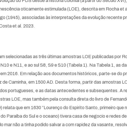
evolução do PDS desde a história colonial (a partir do Século XV
nescência oticamente estimulada (LOE), descrita em Rocha et al
go (1945), associadas às interpretações da evolução recente pro
Costa et al. 2023.
am selecionadas as três últimas amostras LOE publicadas por Roc
, N10 e N11, e ao sul S8, S9 e S10 (Tabela 1). Na Tabela 1, a
m 2016. Em relação aos documentos históricos, parte-se do princí
de Caminha, em 1500 AD. Desta forma, partir das amostras LOE 
 dos portugueses, e as datas antecedentes e subsequentes. A re
tras LOE, mas também pela consulta direta do livro de Fernando
) relata que em 1630 “Lourenço do Espirito Santo, primeiro que 
do Paraíba do Sul e o oceano) tivera casa de negocio e redes de 
 mar não a tinha podido salvar a com rapidez da vasante, resolv