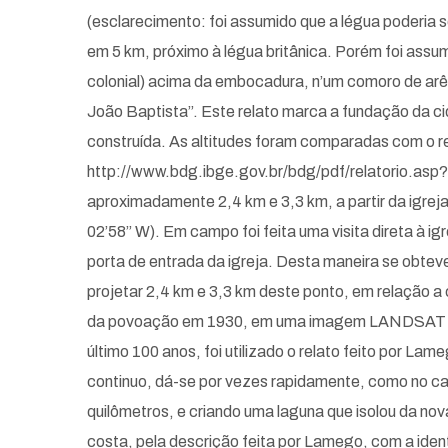
(esclarecimento: foi assumido que a légua poderia
em 5 km, próximo à légua britânica. Porém foi ass
colonial) acima da embocadura, n’um comoro de arêa
João Baptista”. Este relato marca a fundação da c
construída. As altitudes foram comparadas com o r
http://www.bdg.ibge.gov.br/bdg/pdf/relatorio.asp?L1
aproximadamente 2,4 km e 3,3 km, a partir da igrej
02’58” W). Em campo foi feita uma visita direta à ig
porta de entrada da igreja. Desta maneira se obtev
projetar 2,4 km e 3,3 km deste ponto, em relação a 
da povoação em 1930, em uma imagem LANDSAT atual
último 100 anos, foi utilizado o relato feito por L
continuo, dá-se por vezes rapidamente, como no ca
quilômetros, e criando uma laguna que isolou da nova
costa, pela descrição feita por Lamego, com a ident