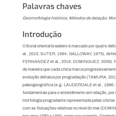
Palavras chaves
Geomorfologia histórica; Métodos de datação; Morfo
Introdução
O litoral oriental brasileiro é marcado por quat
al., 2015; SUTER, 1994; GALLOWAY, 1975), defini
FERNANDEZ et al., 2019; DOMINGUEZ, 2009). No pa
de maneira que cada crista marca progressivamente
evolução deltaica por progradação (TAMURA, 2012;
paleogeográfica (e.g. LAUDERDALE et al., 1996; 
fundamentais para o entendimento em relação, por ex
morfologia progradante representada pelas cristas
com as flutuações relativas no nível do mar (DO
nos anos 1980 e 1990, como por exemplo, Dominguez e