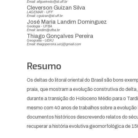
Email: afigueiredo@id.uff.br
Cleverson Guizan Silva
LAGEMAR - UFF
Email: cguizan@id.uff.br
José Maria Landim Dominguez
Geologia - UFBA
Email: landim@ufba.br
Thiago Gonçalves Pereira
Geografia - UERJ
Email: thiagopereira.uerj@gmail.com
Resumo
Os deltas do litoral oriental do Brasil são bons ex
praia, que mostram a evolução construtiva do delta,
durante a transição do Holoceno Médio para o Tardio
mesmo com 40 anos de trabalhos sobre a evolução ho
documentos históricos descrevendo relatos do séc
recuperar a história evolutiva geomorfológica de 15