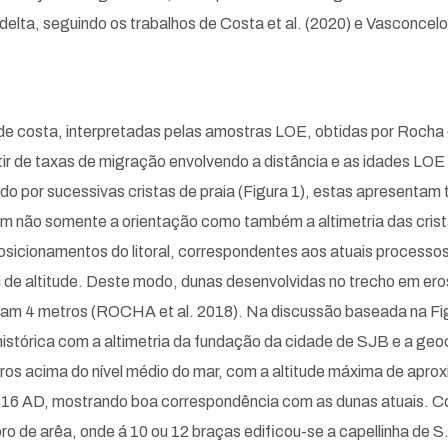
ta, seguindo os trabalhos de Costa et al. (2020) e Vasconcelos 
 de costa, interpretadas pelas amostras LOE, obtidas por Rocha e
rtir de taxas de migração envolvendo a distância e as idades L
 por sucessivas cristas de praia (Figura 1), estas apresentam 
eram não somente a orientação como também a altimetria das cris
osicionamentos do litoral, correspondentes aos atuais processo
de altitude. Deste modo, dunas desenvolvidas no trecho em eros
m 4 metros (ROCHA et al. 2018). Na discussão baseada na Figur
istórica com a altimetria da fundação da cidade de SJB e a geo
tros acima do nível médio do mar, com a altitude máxima de ap
416 AD, mostrando boa correspondência com as dunas atuais. Co
o de arêa, onde á 10 ou 12 braças edificou-se a capellinha de S.