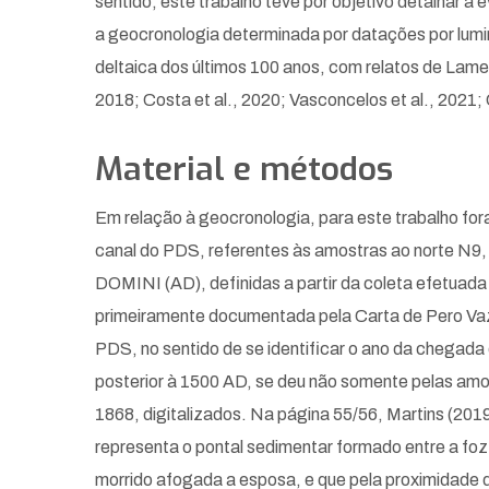
sentido, este trabalho teve por objetivo detalhar a 
a geocronologia determinada por datações por lumi
deltaica dos últimos 100 anos, com relatos de Lame
2018; Costa et al., 2020; Vasconcelos et al., 2021; 
Material e métodos
Em relação à geocronologia, para este trabalho for
canal do PDS, referentes às amostras ao norte N9
DOMINI (AD), definidas a partir da coleta efetuada e
primeiramente documentada pela Carta de Pero Vaz 
PDS, no sentido de se identificar o ano da chegada
posterior à 1500 AD, se deu não somente pelas amos
1868, digitalizados. Na página 55/56, Martins (2019
representa o pontal sedimentar formado entre a foz 
morrido afogada a esposa, e que pela proximidade do