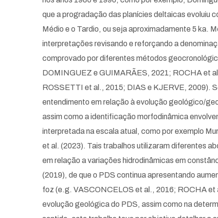
que a progradação das planícies deltaicas evoluiu c
Médio e o Tardio, ou seja aproximadamente 5 ka. M
interpretações revisando e reforçando a denomina
comprovado por diferentes métodos geocronológico
DOMINGUEZ e GUIMARÃES, 2021; ROCHA et al. 20
ROSSETTI et al., 2015; DIAS e KJERVE, 2009). Se 
entendimento em relação à evolução geológico/geomo
assim como a identificação morfodinâmica envolv
interpretada na escala atual, como por exemplo Muril
et al. (2023). Tais trabalhos utilizaram diferente
em relação a variações hidrodinâmicas em constânci
(2019), de que o PDS continua apresentando aumen
foz (e.g. VASCONCELOS et al., 2016; ROCHA et al.
evolução geológica do PDS, assim como na determi