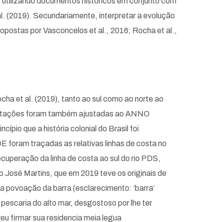
I), utilizando documentos históricos em conjunto com
. (2019). Secundariamente, interpretar a evolução
postas por Vasconcelos et al., 2016; Rocha et al.,
ha et al. (2019), tanto ao sul como ao norte ao
s datações foram também ajustadas ao ANNO
pio que a história colonial do Brasil foi
foram traçadas as relativas linhas de costa no
cuperação da linha de costa ao sul do rio PDS,
 José Martins, que em 2019 teve os originais de
na povoação da barra (esclarecimento: ‘barra’
pescaria do alto mar, desgostoso por lhe ter
eu firmar sua residencia meia legua