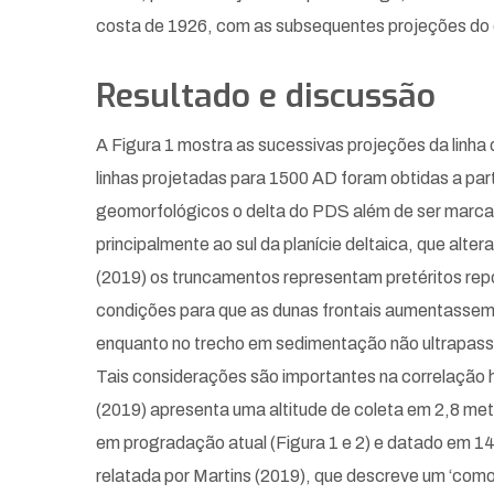
costa de 1926, com as subsequentes projeções do del
Resultado e discussão
A Figura 1 mostra as sucessivas projeções da linha
linhas projetadas para 1500 AD foram obtidas a pa
geomorfológicos o delta do PDS além de ser marcado
principalmente ao sul da planície deltaica, que alt
(2019) os truncamentos representam pretéritos rep
condições para que as dunas frontais aumentassem 
enquanto no trecho em sedimentação não ultrapassa
Tais considerações são importantes na correlação h
(2019) apresenta uma altitude de coleta em 2,8 me
em progradação atual (Figura 1 e 2) e datado em 1
relatada por Martins (2019), que descreve um ‘comor