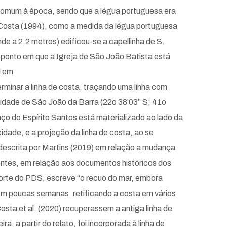
s comum à época, sendo que a légua portuguesa era
a Costa (1994), como a medida da légua portuguesa
e a 2,2 metros) edificou-se a capellinha de S.
 ponto em que a Igreja de São João Batista está
l em
rminar a linha de costa, traçando uma linha com
cidade de São João da Barra (22o 38’03” S; 41o
enço do Espírito Santos está materializado ao lado da
dade, e a projeção da linha de costa, ao se
a descrita por Martins (2019) em relação a mudança
ntes, em relação aos documentos históricos dos
 norte do PDS, escreve “o recuo do mar, embora
em poucas semanas, retificando a costa em vários
Costa et al. (2020) recuperassem a antiga linha de
 a partir do relato, foi incorporada à linha de