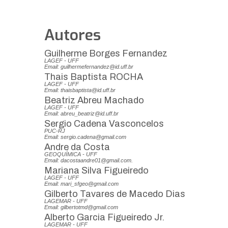
Autores
Guilherme Borges Fernandez
LAGEF - UFF
Email: guilhermefernandez@id.uff.br
Thais Baptista ROCHA
LAGEF - UFF
Email: thaisbaptista@id.uff.br
Beatriz Abreu Machado
LAGEF - UFF
Email: abreu_beatriz@id.uff.br
Sergio Cadena Vasconcelos
PUC-RJ
Email: sergio.cadena@gmail.com
Andre da Costa
GEOQUÍMICA - UFF
Email: dacostaandre01@gmail.com.
Mariana Silva Figueiredo
LAGEF - UFF
Email: mari_sfgeo@gmail.com
Gilberto Tavares de Macedo Dias
LAGEMAR - UFF
Email: gilbertotmd@gmail.com
Alberto Garcia Figueiredo Jr.
LAGEMAR - UFF