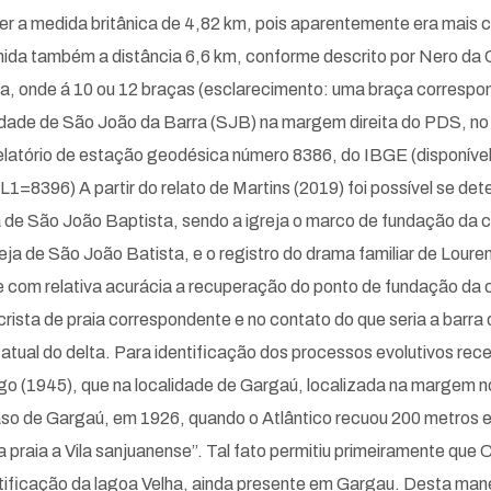
 ser a medida britânica de 4,82 km, pois aparentemente era mai
umida também a distância 6,6 km, conforme descrito por Nero d
, onde á 10 ou 12 braças (esclarecimento: uma braça correspond
idade de São João da Barra (SJB) na margem direita do PDS, no
elatório de estação geodésica número 8386, do IBGE (disponíve
=8396) A partir do relato de Martins (2019) foi possível se dete
a de São João Baptista, sendo a igreja o marco de fundação da 
reja de São João Batista, e o registro do drama familiar de Lour
e com relativa acurácia a recuperação do ponto de fundação da ci
crista de praia correspondente e no contato do que seria a barr
 do delta. Para identificação dos processos evolutivos rece
amego (1945), que na localidade de Gargaú, localizada na margem
so de Gargaú, em 1926, quando o Atlântico recuou 200 metros 
 praia a Vila sanjuanense”. Tal fato permitiu primeiramente que 
ificação da lagoa Velha, ainda presente em Gargau. Desta maneira,