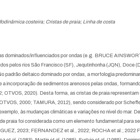
dinâmica costeira; Cristas de praia; Linha de costa
ro deltas dominados/influenciados por ondas (e.g. BRUCE AINS
dos pelos rios São Francisco (SF), Jequtinhonha (JQN), Doce
drão deltaico dominado por ondas, a morfologia predominante 
 a incorporação de sedimentos arenosos pelas ondas, formando 
 OTVOS, 2020). Desta forma, as cristas de praia representam u
OTVOS, 2000; TAMURA, 2012), sendo considerado por Scheffers
emplo, às mudanças climáticas e variações no nível do mar. De f
 de praia foi considerada como um elemento fundamental para s
MINGUEZ, 2023; FERNANDEZ et al., 2022; ROCHA et al.; 2022 F
t al. (1983), Martin et al. (1985), Suguio et al. (1985), Domingu