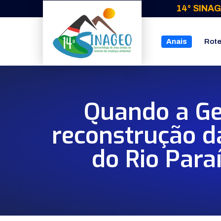
14° SINAG
Anais
Rote
Quando a Ge
reconstrução d
do Rio Para