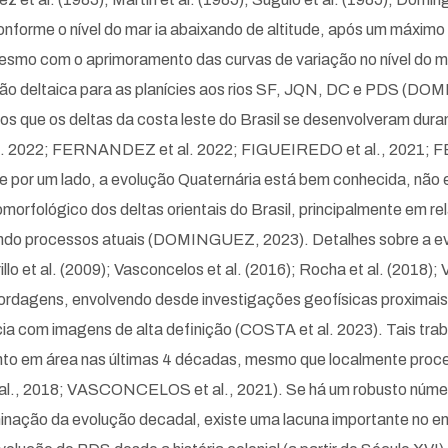
onforme o nível do mar ia abaixando de altitude, após um máximo 
esmo com o aprimoramento das curvas de variação no nível do mar
ção deltaica para as planícies aos rios SF, JQN, DC e PDS (DO
s que os deltas da costa leste do Brasil se desenvolveram d
22; FERNANDEZ et al. 2022; FIGUEIREDO et al., 2021; FE
por um lado, a evolução Quaternária está bem conhecida, não 
rfológico dos deltas orientais do Brasil, principalmente em re
endo processos atuais (DOMINGUEZ, 2023). Detalhes sobre a e
lo et al. (2009); Vasconcelos et al. (2016); Rocha et al. (2018); 
s abordagens, envolvendo desde investigações geofísicas proxima
a com imagens de alta definição (COSTA et al. 2023). Tais trab
to em área nas últimas 4 décadas, mesmo que localmente proce
, 2018; VASCONCELOS et al., 2021). Se há um robusto número 
nação da evolução decadal, existe uma lacuna importante no e