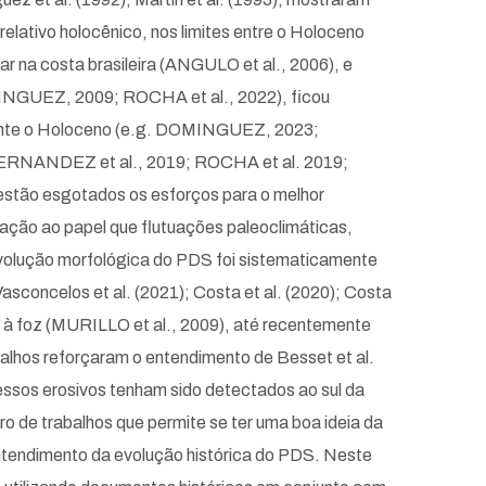
relativo holocênico, nos limites entre o Holoceno
 na costa brasileira (ANGULO et al., 2006), e
MINGUEZ, 2009; ROCHA et al., 2022), ficou
urante o Holoceno (e.g. DOMINGUEZ, 2023;
RNANDEZ et al., 2019; ROCHA et al. 2019;
estão esgotados os esforços para o melhor
lação ao papel que flutuações paleoclimáticas,
volução morfológica do PDS foi sistematicamente
Vasconcelos et al. (2021); Costa et al. (2020); Costa
is à foz (MURILLO et al., 2009), até recentemente
alhos reforçaram o entendimento de Besset et al.
ssos erosivos tenham sido detectados ao sul da
de trabalhos que permite se ter uma boa ideia da
ntendimento da evolução histórica do PDS. Neste