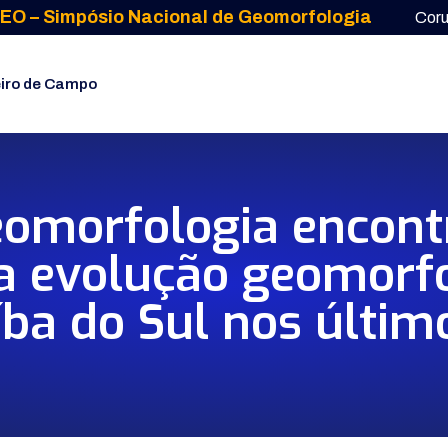
EO – Simpósio Nacional de Geomorfologia
Cor
iro de Campo
omorfologia encontra
a evolução geomorfo
íba do Sul nos últi