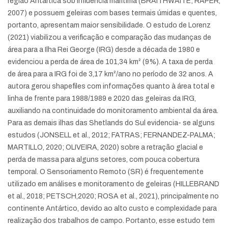
região Antártica sob influência marítima (BRAITHWAITE; RAPER,
2007) e possuem geleiras com bases termais úmidas e quentes,
portanto, apresentam maior sensibilidade. O estudo de Lorenz
(2021) viabilizou a verificação e comparação das mudanças de
área para a Ilha Rei George (IRG) desde a década de 1980 e
evidenciou a perda de área de 101,34 km² (9%). A taxa de perda
de área para a IRG foi de 3,17 km²/ano no período de 32 anos. A
autora gerou shapefiles com informações quanto à área total e
linha de frente para 1988/1989 e 2020 das geleiras da IRG,
auxiliando na continuidade do monitoramento ambiental da área.
Para as demais ilhas das Shetlands do Sul evidencia- se alguns
estudos (JONSELL et al., 2012; FATRAS; FERNANDEZ-PALMA;
MARTILLO, 2020; OLIVEIRA, 2020) sobre a retração glacial e
perda de massa para alguns setores, com pouca cobertura
temporal. O Sensoriamento Remoto (SR) é frequentemente
utilizado em análises e monitoramento de geleiras (HILLEBRAND
et al., 2018; PETSCH,2020; ROSA et al., 2021), principalmente no
continente Antártico, devido ao alto custo e complexidade para
realização dos trabalhos de campo. Portanto, esse estudo tem