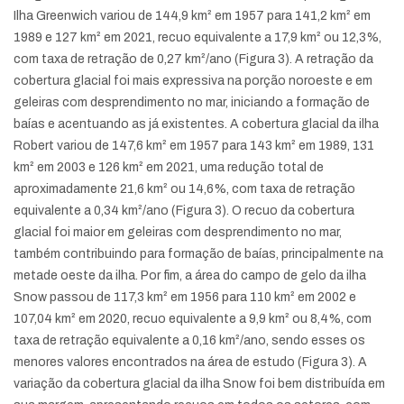
Ilha Greenwich variou de 144,9 km² em 1957 para 141,2 km² em
1989 e 127 km² em 2021, recuo equivalente a 17,9 km² ou 12,3%,
com taxa de retração de 0,27 km²/ano (Figura 3). A retração da
cobertura glacial foi mais expressiva na porção noroeste e em
geleiras com desprendimento no mar, iniciando a formação de
baías e acentuando as já existentes. A cobertura glacial da ilha
Robert variou de 147,6 km² em 1957 para 143 km² em 1989, 131
km² em 2003 e 126 km² em 2021, uma redução total de
aproximadamente 21,6 km² ou 14,6%, com taxa de retração
equivalente a 0,34 km²/ano (Figura 3). O recuo da cobertura
glacial foi maior em geleiras com desprendimento no mar,
também contribuindo para formação de baías, principalmente na
metade oeste da ilha. Por fim, a área do campo de gelo da ilha
Snow passou de 117,3 km² em 1956 para 110 km² em 2002 e
107,04 km² em 2020, recuo equivalente a 9,9 km² ou 8,4%, com
taxa de retração equivalente a 0,16 km²/ano, sendo esses os
menores valores encontrados na área de estudo (Figura 3). A
variação da cobertura glacial da ilha Snow foi bem distribuída em