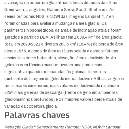
a variação da cobertura glacial nas últimas décadas das Ilhas
Greenwich, Livingston, Robert e Snow, South Shetlands. As
séries temporais NDSI e NDWI das imagens Landsat 4, 7 e 8
foram criadas para avaliar a mudança na área glacial. Os
parâmetros hipsométricos, de área e de inclinação atuais foram
gerados a partir do DEM. As ilhas têm 1.039,4 km² de área glacial
total em 2020/2021 e tiveram 203,6 km² (16,4%) de perda de área
desde 1956. A perda de área está associada a características
ambientais como batimetria, elevação, área e declividade. As
geleiras com término marinho tiveram uma perda mais
significativa quando comparadas às geleiras terrestres
(ambiente de margem de gelo de menor declive). A Ilha Livingston
tem maiores dimensões, mais valores de declividade na classe
>25º, mais geleiras de descarga (frente de gelo em ambientes
glaciomarinhos profundos) e os maiores valores percentuais de
variação da cobertura glacial.
Palavras chaves
Retração Glacial; Sensoriamento Remoto; NDSI; NDWI; Landsat