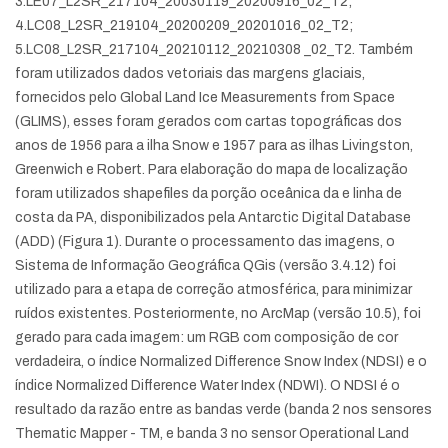
3.LE07_L2SR_217104_20030119_20200916_02_T2;
4.LC08_L2SR_219104_20200209_20201016_02_T2;
5.LC08_L2SR_217104_20210112_20210308 _02_T2. Também
foram utilizados dados vetoriais das margens glaciais,
fornecidos pelo Global Land Ice Measurements from Space
(GLIMS), esses foram gerados com cartas topográficas dos
anos de 1956 para a ilha Snow e 1957 para as ilhas Livingston,
Greenwich e Robert. Para elaboração do mapa de localização
foram utilizados shapefiles da porção oceânica da e linha de
costa da PA, disponibilizados pela Antarctic Digital Database
(ADD) (Figura 1). Durante o processamento das imagens, o
Sistema de Informação Geográfica QGis (versão 3.4.12) foi
utilizado para a etapa de correção atmosférica, para minimizar
ruídos existentes. Posteriormente, no ArcMap (versão 10.5), foi
gerado para cada imagem: um RGB com composição de cor
verdadeira, o índice Normalized Difference Snow Index (NDSI) e o
índice Normalized Difference Water Index (NDWI). O NDSI é o
resultado da razão entre as bandas verde (banda 2 nos sensores
Thematic Mapper - TM, e banda 3 no sensor Operational Land