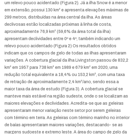
um relevo pouco acidentado (Figura 2). Já a ilha Snow é a menor
em extensão, possui 130 km² e apresenta elevações máximas de
299 metros, distribuídas na área central da ilha. As áreas
declivosas estão localizadas próximas à linha de costa,
aproximadamente 76,9 km² (59,6% da área total da ilha)
apresentam declividades entre 0º e 4º, também indicando um
relevo pouco acidentado (Figura 2) Os resultados obtidos
indicam que os campos de gelo de todas as ilhas apresentaram
variações. A cobertura glacial da ilha Livingston passou de 832,2
km² em 1957 para 738 km² em 1989 e 679 km² em 2020, uma
redução total equivalente a 18,4% ou 153,2 km², com uma taxa
de retração de aproximadamente 2,4 km²/ano, sendo essa a
maior taxa da área de estudo (Figura 3). A cobertura glacial se
manteve mais estável na região sudeste, onde o se localizam as
maiores elevações e declividades. Acredita-se que as geleiras
apresentaram menor variação neste setor por serem geleiras
com término em terra. As geleiras com término marinho no interior
de baías apresentaram maiores variações, destacando- se as
margens sudoeste e extremo leste. A área do campo de gelo da