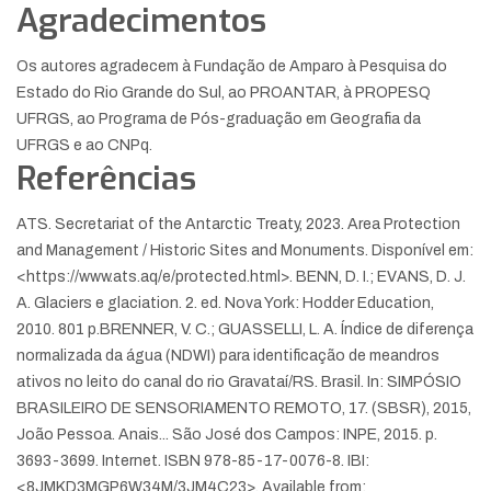
Agradecimentos
Os autores agradecem à Fundação de Amparo à Pesquisa do
Estado do Rio Grande do Sul, ao PROANTAR, à PROPESQ
UFRGS, ao Programa de Pós-graduação em Geografia da
UFRGS e ao CNPq.
Referências
ATS. Secretariat of the Antarctic Treaty, 2023. Area Protection
and Management / Historic Sites and Monuments. Disponível em:
<https://www.ats.aq/e/protected.html>.
BENN, D. I.; EVANS, D. J.
A. Glaciers e glaciation. 2. ed. Nova York: Hodder Education,
2010. 801 p.
BRENNER, V. C.; GUASSELLI, L. A. Índice de diferença
normalizada da água (NDWI) para identificação de meandros
ativos no leito do canal do rio Gravataí/RS. Brasil. In: SIMPÓSIO
BRASILEIRO DE SENSORIAMENTO REMOTO, 17. (SBSR), 2015,
João Pessoa. Anais... São José dos Campos: INPE, 2015. p.
3693-3699. Internet. ISBN 978-85-17-0076-8. IBI:
<8JMKD3MGP6W34M/3JM4C23>. Available from: