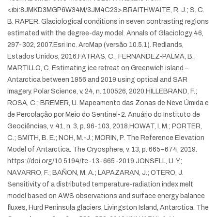
<ibi:8JMKD3MGP6W34M/3JM4C23>.
BRAITHWAITE, R. J.; S. C.
B. RAPER. Glaciological conditions in seven contrasting regions
estimated with the degree-day model. Annals of Glaciology 46,
297-302, 2007.
Esri Inc. ArcMap (versão 10.5.1). Redlands,
Estados Unidos, 2016.
FATRAS, C.; FERNANDEZ-PALMA, B.;
MARTILLO, C. Estimating ice retreat on Greenwich island –
Antarctica between 1956 and 2019 using optical and SAR
imagery. Polar Science, v. 24, n. 100526, 2020.
HILLEBRAND, F.;
ROSA, C.; BREMER, U. Mapeamento das Zonas de Neve Úmida e
de Percolação por Meio do Sentinel-2. Anuário do Instituto de
Geociências, v. 41, n. 3, p. 96-103, 2018.
HOWAT, I. M.; PORTER,
C.; SMITH, B. E.; NOH, M.-J.; MORIN, P. The Reference Elevation
Model of Antarctica. The Cryosphere, v. 13, p. 665–674, 2019.
https://doi.org/10.5194/tc-13-665-2019.
JONSELL, U. Y.;
NAVARRO, F.; BAÑON, M. A.; LAPAZARAN, J.; OTERO, J.
Sensitivity of a distributed temperature-radiation index melt
model based on AWS observations and surface energy balance
fluxes, Hurd Peninsula glaciers, Livingston Island, Antarctica. The