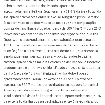
máximas de 1.688,3 metros, sendo o maior valor identificado
pelos autores. Quanto a declividade, apesar de
aproximadamente 343 km² (equivalente a 39,6% da área total) da
ilha apresentar valores entre 0º e 4º, a Livingston possui a maior
área com valores de declividade acima de 25° em comparação
com as demais ilhas estudadas (cerca de 109,4 km²) (Figura 2). O
relevo mais acidentado se concentra na porção sudeste. A ilha
Greenwich é a segunda maior ilha em extensão, com cerca de
157 km², apresenta elevações máximas de 625 metros, a ilha tem
duas feições mais elevadas, uma a sudeste e outra a noroeste,
sendo a primeira mais expressiva. A porção sudeste da ilha
também apresenta os maiores valores de declividade, o intervalo
predominante é entre 4º e 8º, identificado em 28,9% da área total
da ilha (cerca de 45,5 km²) (Figura 2). A ilha Robert possui
aproximadamente 150 km² de extensão e possui elevações
máximas de 362,7 metros concentradas em sua porção central.
A maior parte das áreas com grandes declividades estão
localizadas próximas às linhas de costa. Aproximadamente, 60%
da extensão da ilha possui declividades entre 0º e 4º, indicando