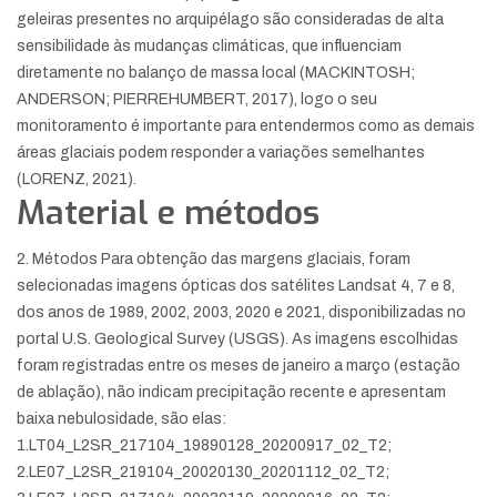
geleiras presentes no arquipélago são consideradas de alta
sensibilidade às mudanças climáticas, que influenciam
diretamente no balanço de massa local (MACKINTOSH;
ANDERSON; PIERREHUMBERT, 2017), logo o seu
monitoramento é importante para entendermos como as demais
áreas glaciais podem responder a variações semelhantes
(LORENZ, 2021).
Material e métodos
2. Métodos Para obtenção das margens glaciais, foram
selecionadas imagens ópticas dos satélites Landsat 4, 7 e 8,
dos anos de 1989, 2002, 2003, 2020 e 2021, disponibilizadas no
portal U.S. Geological Survey (USGS). As imagens escolhidas
foram registradas entre os meses de janeiro a março (estação
de ablação), não indicam precipitação recente e apresentam
baixa nebulosidade, são elas:
1.LT04_L2SR_217104_19890128_20200917_02_T2;
2.LE07_L2SR_219104_20020130_20201112_02_T2;