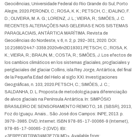
Geociências, Universidade Federal do Rio Grande do Sul, Porto
Alegre, 2020.
PERONDI, C.; ROSA, K. K.; PETSCH, C.; IDALINO, F.
D.; OLIVEIRA, M. A. G.; LORENZ, J. L.; VIEIRA, R.; SIMÕES, J. C.
RECENTES ALTERAÇÕES NAS GELEIRAS E NOS SISTEMAS
PARAGLACIAIS, ANTÁRTICA MARÍTIMA. Revista de
Geociências do Nordeste, v. 6, n. 2, p. 292–301, 2020. DOI:
10.21680/2447-3359.2020v6n2ID19301.
PETSCH, C.; ROSA, K.
K.; VIEIRA, R.; BRAUN, M.; COSTA, R.; SIMÕES, J. Los efectos de
los cambios climáticos en los sistemas glaciales, proglaciales y
periglaciales del glaciar Collins, isla Rey Jorge, Antártica, del final
de la Pequeña Edad del Hielo al siglo XXI. Investigaciones
Geográficas, n. 103, 2020.
PETSCH, C.; SIMÕES, J. C.;
SALDANHA, D. L. Proposta de metodologia para diferenciação
de alvos glaciais na Península Antártica. In: SIMPÓSIO
BRASILEIRO DE SENSORIAMENTO REMOTO, 16. (SBSR), 2013,
Foz do Iguaçu. Anais... São José dos Campos: INPE, 2013. p.
3979-3985. DVD, Internet. ISBN 978-85-17-00066-9 (Internet),
978-85-17-00065-2 (DVD). IBI:
<3ERPFQRTRW34M/3E7GLMD>. Available from: