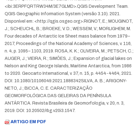
<ibi:3ERPFQRTRW34M/3E7GLMD>.
QGIS Development Team.
QGIS Geographic Information System (versão 3.10). 2021.
Disponível em: <http://qgis.osgeo.org>.
RIGNOT, E.; MOUGINOT,
J.; SCHEUCHL, B.; BROEKE, V. D.; WESSEM, V.; MORLIGHEM, M.
Four decades of Antarctic Ice Sheet mass balance from 1979–
2017, Proceedings of the National Academy of Sciences, v. 116,
n. 4, p. 1095– 1103, 2019.
ROSA, K. K.; OLIVEIRA, M.; PETSCH, C.;
AUGER, J.; VIEIRA, R.; SIMÕES, J.; Expansion of glacial lakes on
Nelson and King George Islands, Maritime Antarctica, from 1986
to 2020. Geocarto International, v. 37, n. 15, p. 4454-4464, 2021.
DOI: 10.1080/10106049.2021.1886342
SILVA, A. B.; ARIGONY-
NETO, J.; BICCA, C. E. CARACTERIZAÇÃO
GEOMORFOLÓGICA DAS GELEIRAS DA PENÍNSULA
ANTÁRTICA. Revista Brasileira de Geomorfologia, v. 20, n. 3,
2019. DOI: 10.20502/rbg.v20i3.1547.
ARTIGO EM PDF