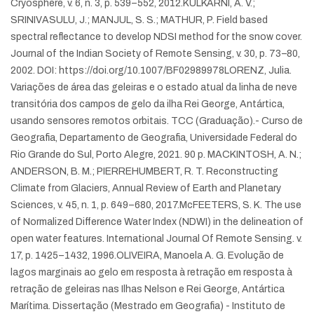
Cryosphere, v. 6, n. 3, p. 539–552, 2012.
KULKARNI, A. V.;
SRINIVASULU, J.; MANJUL, S. S.; MATHUR, P. Field based
spectral reflectance to develop NDSI method for the snow cover.
Journal of the Indian Society of Remote Sensing, v. 30, p. 73–80,
2002. DOI: https://doi.org/10.1007/BF02989978
LORENZ, Julia.
Variações de área das geleiras e o estado atual da linha de neve
transitória dos campos de gelo da ilha Rei George, Antártica,
usando sensores remotos orbitais. TCC (Graduação).- Curso de
Geografia, Departamento de Geografia, Universidade Federal do
Rio Grande do Sul, Porto Alegre, 2021. 90 p.
MACKINTOSH, A. N.;
ANDERSON, B. M.; PIERREHUMBERT, R. T. Reconstructing
Climate from Glaciers, Annual Review of Earth and Planetary
Sciences, v. 45, n. 1, p. 649–680, 2017.
McFEETERS, S. K. The use
of Normalized Difference Water Index (NDWI) in the delineation of
open water features. International Journal Of Remote Sensing. v.
17, p. 1425–1432, 1996.
OLIVEIRA, Manoela A. G. Evolução de
lagos marginais ao gelo em resposta à retração em resposta à
retração de geleiras nas Ilhas Nelson e Rei George, Antártica
Marítima. Dissertação (Mestrado em Geografia) - Instituto de