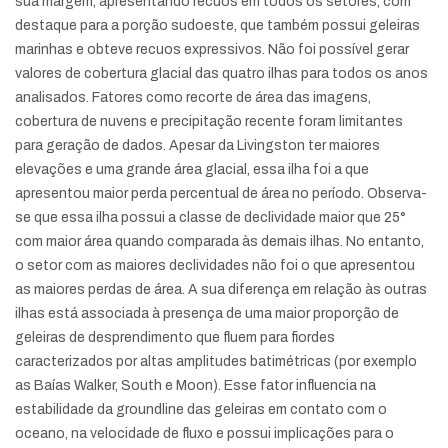
sua margem, apresentando recuos em todos os setores, com
destaque para a porção sudoeste, que também possui geleiras
marinhas e obteve recuos expressivos. Não foi possível gerar
valores de cobertura glacial das quatro ilhas para todos os anos
analisados. Fatores como recorte de área das imagens,
cobertura de nuvens e precipitação recente foram limitantes
para geração de dados. Apesar da Livingston ter maiores
elevações e uma grande área glacial, essa ilha foi a que
apresentou maior perda percentual de área no período. Observa-
se que essa ilha possui a classe de declividade maior que 25°
com maior área quando comparada às demais ilhas. No entanto,
o setor com as maiores declividades não foi o que apresentou
as maiores perdas de área. A sua diferença em relação às outras
ilhas está associada à presença de uma maior proporção de
geleiras de desprendimento que fluem para fiordes
caracterizados por altas amplitudes batimétricas (por exemplo
as Baías Walker, South e Moon). Esse fator influencia na
estabilidade da groundline das geleiras em contato com o
oceano, na velocidade de fluxo e possui implicações para o