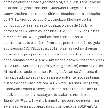
como objetivo analisar a geomorfologia e investigar a variação
da cobertura glacial das ilhas Greenwich, Livingston, Robert e
Snow, Shetlands do Sul, nas últimas décadas com a utilização
de SR. 1.1 Área de estudo O arquipélago Shetland do Sul,
composto por 29 ilhas, está localizado cerca de 130 km a
noroeste da PA, entre as latitudes 61º e 63º 30’ S e longitudes
53º 55’ e 62º 50’ W. Em geral, as ilhas possuem baixa
continentalidade e estão próximas ao ponto de fusão do gelo
sob pressão (JONSELL et al., 2012). As ilhas sediam diversas
estações de pesquisa e possuem áreas livres de gelo costeiras
consideradas como ASPAS (Antarctic Specially Protected Area)
ou ASMAS (Antarctic Specially Managed Areas) como a Baía do
Almirantado, onde situa-se a Estação Antártica Comandante
Ferraz, devido ao seus valores para o ambiente, ecossistemas,
história e pesquisa científica (ATS, 2023). As ilhas Livingston,
Greenwich, Robert e Snow, pertencentes às Shetland do Sul,
localizam-se entre a Passagem de Drake e o Estreito de
Bransfield (Figura 1). A ilha Livingston possui a segunda maior
extensão de área do arquipélago, com cerca de 866,8 km². As