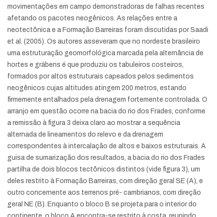
movimentações em campo demonstradoras de falhas recentes
afetando os pacotes neogênicos. As relações entre a
neotectônica e a Formação Barreiras foram discutidas por Saadi
et al. (2005). Os autores asseveram que no nordeste brasileiro
uma estruturação geomorfológica marcada pela alternância de
hortes e grábens é que produziu os tabuleiros costeiros,
formados por altos estruturais capeados pelos sedimentos
neogênicos cujas altitudes atingem 200 metros, estando
firmemente entalhados pela drenagem fortemente controlada. O
arranjo em questão ocorre na bacia do rio dos Frades, conforme
a remissão à figura 3 deixa claro ao mostrar a sequência
alternada de lineamentos do relevo e da drenagem
correspondentes à intercalação de altos e baixos estruturais. A
guisa de sumarização dos resultados, a bacia do rio dos Frades
partilha de dois blocos tectônicos distintos (vide figura 3), um
deles restrito à Formação Barreiras, com direção geral SE (A), e
outro concernente aos terrenos pré- cambrianos, com direção
geral NE (B). Enquanto o bloco B se projeta para o interior do
continente, o bloco A encontra-se restrito à costa, reunindo