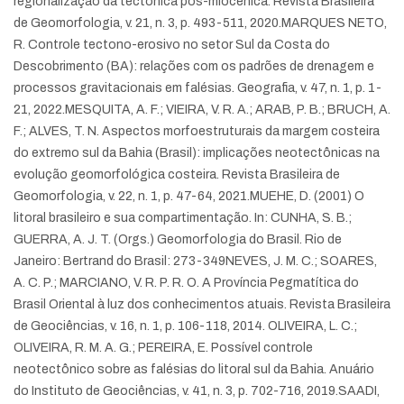
regionalização da tectônica pós-miocênica. Revista Brasileira
de Geomorfologia, v. 21, n. 3, p. 493-511, 2020.
MARQUES NETO,
R. Controle tectono-erosivo no setor Sul da Costa do
Descobrimento (BA): relações com os padrões de drenagem e
processos gravitacionais em falésias. Geografia, v. 47, n. 1, p. 1-
21, 2022.
MESQUITA, A. F.; VIEIRA, V. R. A.; ARAB, P. B.; BRUCH, A.
F.; ALVES, T. N. Aspectos morfoestruturais da margem costeira
do extremo sul da Bahia (Brasil): implicações neotectônicas na
evolução geomorfológica costeira. Revista Brasileira de
Geomorfologia, v. 22, n. 1, p. 47-64, 2021.
MUEHE, D. (2001) O
litoral brasileiro e sua compartimentação. In: CUNHA, S. B.;
GUERRA, A. J. T. (Orgs.) Geomorfologia do Brasil. Rio de
Janeiro: Bertrand do Brasil: 273-349
NEVES, J. M. C.; SOARES,
A. C. P.; MARCIANO, V. R. P. R. O. A Província Pegmatítica do
Brasil Oriental à luz dos conhecimentos atuais. Revista Brasileira
de Geociências, v. 16, n. 1, p. 106-118, 2014.
OLIVEIRA, L. C.;
OLIVEIRA, R. M. A. G.; PEREIRA, E. Possível controle
neotectônico sobre as falésias do litoral sul da Bahia. Anuário
do Instituto de Geociências, v. 41, n. 3, p. 702-716, 2019.
SAADI,