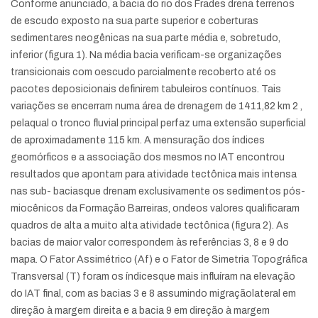
Conforme anunciado, a bacia do rio dos Frades drena terrenos
de escudo exposto na sua parte superior e coberturas
sedimentares neogênicas na sua parte média e, sobretudo,
inferior (figura 1). Na média bacia verificam-se organizações
transicionais com oescudo parcialmente recoberto até os
pacotes deposicionais definirem tabuleiros contínuos. Tais
variações se encerram numa área de drenagem de 1411,82 km 2 ,
pelaqual o tronco fluvial principal perfaz uma extensão superficial
de aproximadamente 115 km. A mensuração dos índices
geomórficos e a associação dos mesmos no IAT encontrou
resultados que apontam para atividade tectônica mais intensa
nas sub- baciasque drenam exclusivamente os sedimentos pós-
miocênicos da Formação Barreiras, ondeos valores qualificaram
quadros de alta a muito alta atividade tectônica (figura 2). As
bacias de maior valor correspondem às referências 3, 8 e 9 do
mapa. O Fator Assimétrico (Af) e o Fator de Simetria Topográfica
Transversal (T) foram os índicesque mais influíram na elevação
do IAT final, com as bacias 3 e 8 assumindo migraçãolateral em
direção à margem direita e a bacia 9 em direção à margem