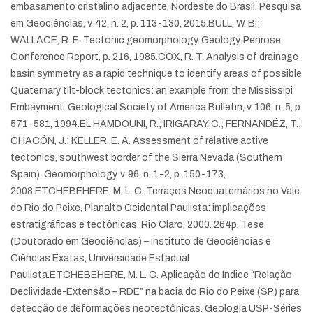
embasamento cristalino adjacente, Nordeste do Brasil. Pesquisa
em Geociências, v. 42, n. 2, p. 113-130, 2015.
BULL, W. B.;
WALLACE, R. E. Tectonic geomorphology. Geology, Penrose
Conference Report, p. 216, 1985.
COX, R. T. Analysis of drainage-
basin symmetry as a rapid technique to identify areas of possible
Quaternary tilt-block tectonics: an example from the Mississipi
Embayment. Geological Society of America Bulletin, v. 106, n. 5, p.
571-581, 1994.
EL HAMDOUNI, R.; IRIGARAY, C.; FERNANDÉZ, T.;
CHACÓN, J.; KELLER, E. A. Assessment of relative active
tectonics, southwest border of the Sierra Nevada (Southern
Spain). Geomorphology, v. 96, n. 1-2, p. 150-173,
2008.
ETCHEBEHERE, M. L. C. Terraços Neoquaternários no Vale
do Rio do Peixe, Planalto Ocidental Paulista: implicações
estratigráficas e tectônicas. Rio Claro, 2000. 264p. Tese
(Doutorado em Geociências) – Instituto de Geociências e
Ciências Exatas, Universidade Estadual
Paulista.
ETCHEBEHERE, M. L. C. Aplicação do índice “Relação
Declividade-Extensão – RDE” na bacia do Rio do Peixe (SP) para
detecção de deformações neotectônicas. Geologia USP-Séries