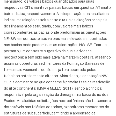
mensurado, os valores baixos quantificados para suas
respectivas CIT’s manteve para as bacias em questão IAT muito
baixa e baixa, respectivamente. A interpretação dos resultados
indica uma relação estreita entre o IAT e as direções principais
dos lineamentos estruturais, com valores mais baixos
correspondentes às bacias onde predominam as orientações
NE-SW, em contraste aos valores mais elevados encontrados
nas bacias onde predominam as orientações NW- SE. Tem-se,
portanto, um contraste sugestivo de que a atividade
neotectônica tem sido mais ativa na margem costeira, afetando
assim as coberturas sedimentares da Formação Barreiras de
forma mais veemente, conforme já fora apontado pelos
trabalhos anteriormente citados. Além disso, a orientação NW-
SE é a dominante no que concerne à primeira fase de reativação
do rifte continental (LIMA e MELLO, 2011), sendo a principal
responsável pela organização da drenagem na bacia do rio dos
Frades. As aludidas solicitações neotectônicas são fartamente
detectáveis nas falésias costeiras, expositoras recorrentes de
estruturas de subsuperfície, permitindo a apreensão de