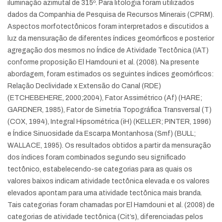
iluminação azimutal de 315º. Para litologia foram utilizados
dados da Companhia de Pesquisa de Recursos Minerais (CPRM).
Aspectos morfotectônicos foram interpretados e discutidos a
luz da mensuração de diferentes índices geomórficos e posterior
agregação dos mesmos no Índice de Atividade Tectônica (IAT)
conforme proposição El Hamdouni et al. (2008). Na presente
abordagem, foram estimados os seguintes índices geomórficos:
Relação Declividade x Extensão do Canal (RDE)
(ETCHEBEHERE, 2000;2004), Fator Assimétrico (Af) (HARE;
GARDNER, 1985), Fator de Simetria Topográfica Transversal (T)
(COX, 1994), Integral Hipsométrica (iH) (KELLER; PINTER, 1996)
e Índice Sinuosidade da Escarpa Montanhosa (Smf) (BULL;
WALLACE, 1995). Os resultados obtidos a partir da mensuração
dos índices foram combinados segundo seu significado
tectônico, estabelecendo-se categorias para as quais os
valores baixos indicam atividade tectônica elevada e os valores
elevados apontam para uma atividade tectônica mais branda.
Tais categorias foram chamadas por El Hamdouni et al. (2008) de
categorias de atividade tectônica (Cit’s), diferenciadas pelos