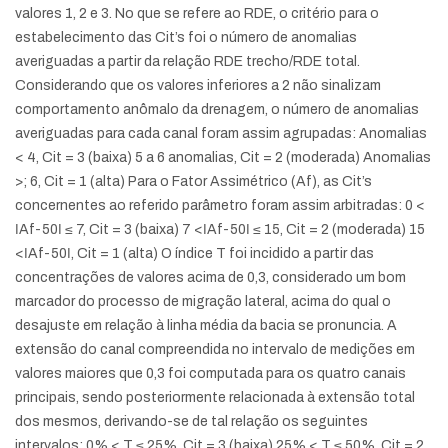
valores 1, 2 e 3. No que se refere ao RDE, o critério para o
estabelecimento das Cit’s foi o número de anomalias
averiguadas a partir da relação RDE trecho/RDE total.
Considerando que os valores inferiores a 2 não sinalizam
comportamento anômalo da drenagem, o número de anomalias
averiguadas para cada canal foram assim agrupadas: Anomalias
< 4, Cit = 3 (baixa) 5 a 6 anomalias, Cit = 2 (moderada) Anomalias
>; 6, Cit = 1 (alta) Para o Fator Assimétrico (Af), as Cit’s
concernentes ao referido parâmetro foram assim arbitradas: 0 <
ǀAf-50ǀ ≤ 7, Cit = 3 (baixa) 7 <ǀAf-50ǀ ≤ 15, Cit = 2 (moderada) 15
<ǀAf-50ǀ, Cit = 1 (alta) O índice T foi incidido a partir das
concentrações de valores acima de 0,3, considerado um bom
marcador do processo de migração lateral, acima do qual o
desajuste em relação à linha média da bacia se pronuncia. A
extensão do canal compreendida no intervalo de medições em
valores maiores que 0,3 foi computada para os quatro canais
principais, sendo posteriormente relacionada à extensão total
dos mesmos, derivando-se de tal relação os seguintes
intervalos: 0% < T ≤ 25%, Cit = 3 (baixa) 25% < T ≤ 50%, Cit = 2