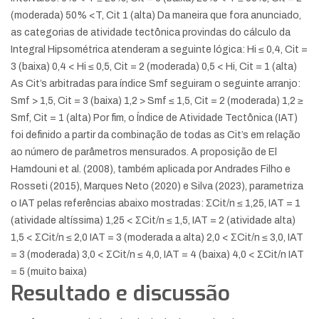
(moderada) 50% <T, Cit 1 (alta) Da maneira que fora anunciado,
as categorias de atividade tectônica provindas do cálculo da
Integral Hipsométrica atenderam a seguinte lógica: Hi ≤ 0,4, Cit =
3 (baixa) 0,4 < Hi ≤ 0,5, Cit = 2 (moderada) 0,5 < Hi, Cit = 1 (alta)
As Cit’s arbitradas para índice Smf seguiram o seguinte arranjo:
Smf > 1,5, Cit = 3 (baixa) 1,2 > Smf ≤ 1,5, Cit = 2 (moderada) 1,2 ≥
Smf, Cit = 1 (alta) Por fim, o Índice de Atividade Tectônica (IAT)
foi definido a partir da combinação de todas as Cit’s em relação
ao número de parâmetros mensurados. A proposição de El
Hamdouni et al. (2008), também aplicada por Andrades Filho e
Rosseti (2015), Marques Neto (2020) e Silva (2023), parametriza
o IAT pelas referências abaixo mostradas: ΣCit/n ≤ 1,25, IAT = 1
(atividade altíssima) 1,25 < ΣCit/n ≤ 1,5, IAT = 2 (atividade alta)
1,5 < ΣCit/n ≤ 2,0 IAT = 3 (moderada a alta) 2,0 < ΣCit/n ≤ 3,0, IAT
= 3 (moderada) 3,0 < ΣCit/n ≤ 4,0, IAT = 4 (baixa) 4,0 < ΣCit/n IAT
= 5 (muito baixa)
Resultado e discussão