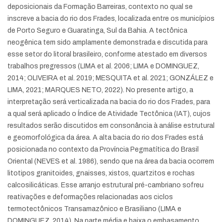
deposicionais da Formação Barreiras, contexto no qual se
inscreve a bacia do rio dos Frades, localizada entre os municípios
de Porto Seguro e Guaratinga, Sul da Bahia. A tectônica
neogênica tem sido amplamente demonstrada e discutida para
esse setor do litoral brasileiro, conforme atestado em diversos
trabalhos pregressos (LIMA et al. 2006; LIMA e DOMINGUEZ,
2014; OLIVEIRA et al. 2019; MESQUITA et al. 2021; GONZÁLEZ e
LIMA, 2021; MARQUES NETO, 2022). No presente artigo, a
interpretação será verticalizada na bacia do rio dos Frades, para
a qual será aplicado o Índice de Atividade Tectônica (IAT), cujos
resultados serão discutidos em consonância à análise estrutural
e geomorfológica da área. A alta bacia do rio dos Frades está
posicionada no contexto da Província Pegmatítica do Brasil
Oriental (NEVES et al. 1986), sendo que na área da bacia ocorrem
litotipos granitoides, gnaisses, xistos, quartzitos e rochas
calcosilicáticas. Esse arranjo estrutural pré-cambriano sofreu
reativações e deformações relacionadas aos ciclos
termotectônicos Transamazônico e Brasiliano (LIMA e
DOMINGUEZ, 2014). Na parte média e baixa o embasamento