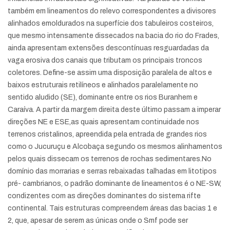
também em lineamentos do relevo correspondentes a divisores
alinhados emoldurados na superfície dos tabuleiros costeiros,
que mesmo intensamente dissecados na bacia do rio do Frades,
ainda apresentam extensões descontínuas resguardadas da
vaga erosiva dos canais que tributam os principais troncos
coletores. Define-se assim uma disposição paralela de altos e
baixos estruturais retilíneos e alinhados paralelamente no
sentido aludido (SE), dominante entre os rios Buranhem e
Caraíva. A partir da margem direita deste último passam a imperar
direções NE e ESE,as quais apresentam continuidade nos
terrenos cristalinos, apreendida pela entrada de grandes rios
como o Jucuruçu e Alcobaça segundo os mesmos alinhamentos
pelos quais dissecam os terrenos de rochas sedimentares.No
domínio das morrarias e serras rebaixadas talhadas em litotipos
pré- cambrianos, o padrão dominante de lineamentos é o NE-SW,
condizentes com as direções dominantes do sistema rifte
continental. Tais estruturas compreendem áreas das bacias 1 e
2, que, apesar de serem as únicas onde o Smf pode ser