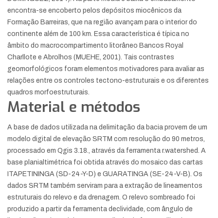
encontra-se encoberto pelos depósitos miocênicos da
Formação Barreiras, que na região avançam para o interior do
continente além de 100 km. Essa característica é típica no
âmbito do macrocompartimento litorâneo Bancos Royal
Charllote e Abrolhos (MUEHE, 2001). Tais contrastes
geomorfológicos foram elementos motivadores para avaliar as
relações entre os controles tectono-estruturais e os diferentes
quadros morfoestruturais.
Material e métodos
A base de dados utilizada na delimitação da bacia provem de um
modelo digital de elevação SRTM com resolução do 90 metros,
processado em Qgis 3.18., através da ferramenta r.watershed. A
base planialtimétrica foi obtida através do mosaico das cartas
ITAPETININGA (SD-24-Y-D) e GUARATINGA (SE-24-V-B). Os
dados SRTM também serviram para a extração de lineamentos
estruturais do relevo e da drenagem. O relevo sombreado foi
produzido a partir da ferramenta declividade, com ângulo de