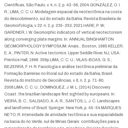
Científicas, São Paulo, v. 4, n. 2, p. 43-56, 2004.
GONZÁLEZ, O. I.
R.; LIMA, C. C. U. Modelagem espacial da neotectônica na costa
do descobrimento, sul do estado da Bahia. Revista Brasileira de
Geomorfologia, v. 22. n. 2, p. 235-253, 2021.
HARE, P. W;
GARDNER, I. W. Geomorphic indicators of vertical neotectonism
along converging plate margins. In: ANNUAL BINGHAMTON
GEOMORPHOLOGY SYMPOSIUM. Anais... Boston, 1985.
KELLER,
E. A.; PINTER, N. Active tectonics. Upper Seddle River, NJ, USA:
Prentice Hall, 1996. 359p.
LIMA, C. C. U.; VILAS-BOAS, G. S.;
BEZERRA, F. H. R. Faciologia e análise tectônica preliminar da
Formação Barreiras no litoral sul do estado da Bahia, Brasil.
Revista do Instituto de Geociências, v. 6, n. 2, p. 71-80,
2006.
LIMA, C. C. U.; DOMINGUEZ, J. M. L. (2014) Discovery
Coast: the brazilian landscape first sighted by europeans. In:
VIEIRA, B. C.; SALGADO, A. A. R.; SANTOS, L. J. C. Landscapes
and landforms of Brazil. Springer: New York, p. 45-54.
MARQUES
NETO, R. Intensidade de atividade tectônica e sua espacialidade
na bacia do rio Verde, sul de Minas Gerais: contribuições para a