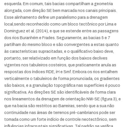
esquerda. Em comum, tais bacias compartilham a geometria
alongada, com direção SE bem marcada nos canais principais.
Esse alinhamento define um paralelismo para a drenagem
local,sendo reconhecido como um bloco tectônico por Lima e
Dominguez et al. (2014), e que se estende entre as passagens
dos rios Buranhém e Frades. Seguramente, as bacias 5 e 7
partilham do mesmo bloco e são convergentes a estas quanto
às características supracitadas, e o qualificativo baixo deve,
portanto, ser relativizado em função dos baixos declives
vigentes nos tabuleiros costeiros, que praticamente anula as
respostas dos índices RDE, iH e Smf. Embora os rios entalhem
verticalmente o tabuleiros de forma pronunciada, os gradientes
são baixos, e a granulação topográfica nas superfícies é pouco
significativa. As direções SE são identificáveis de forma clara
nos lineamentos da drenagem de orientação NW-SE (figura 3), e
que na bacia são restritos ao Barreiras, sendo que a sua não
continuidade nas áreas de terrenos pré-cambrianos pode ser
tomada como um forte indício de controle neotectônico, sem
influências infracrustais significativas. Tal padrão se verifica