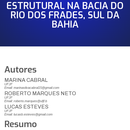
ESTRUTURAL NA BACIA DO
RIO DOS FRADES, SUL DA
BAHIA
Autores
MARINA CABRAL
UFJF
Email: marinasilvacabral15@gmail.com
ROBERTO MARQUES NETO
UFJF
Email: roberto.marques@ufjf.b
LUCAS ESTEVES
UFJF
Email: lucasb.esteves@gmail.com
Resumo