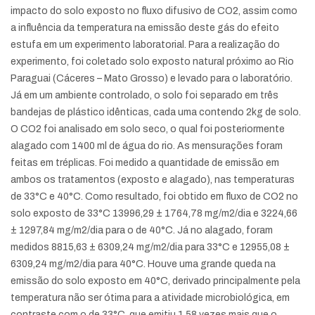
impacto do solo exposto no fluxo difusivo de CO2, assim como
a influência da temperatura na emissão deste gás do efeito
estufa em um experimento laboratorial. Para a realização do
experimento, foi coletado solo exposto natural próximo ao Rio
Paraguai (Cáceres – Mato Grosso) e levado para o laboratório.
Já em um ambiente controlado, o solo foi separado em três
bandejas de plástico idênticas, cada uma contendo 2kg de solo.
O CO2 foi analisado em solo seco, o qual foi posteriormente
alagado com 1400 ml de água do rio. As mensurações foram
feitas em tréplicas. Foi medido a quantidade de emissão em
ambos os tratamentos (exposto e alagado), nas temperaturas
de 33°C e 40°C. Como resultado, foi obtido em fluxo de CO2 no
solo exposto de 33°C 13996,29 ± 1764,78 mg/m2/dia e 3224,66
± 1297,84 mg/m2/dia para o de 40°C. Já no alagado, foram
medidos 8815,63 ± 6309,24 mg/m2/dia para 33°C e 12955,08 ±
6309,24 mg/m2/dia para 40°C. Houve uma grande queda na
emissão do solo exposto em 40°C, derivado principalmente pela
temperatura não ser ótima para a atividade microbiológica, em
contraste com o de 33°C, que emitiu 1,58 vezes mais que o