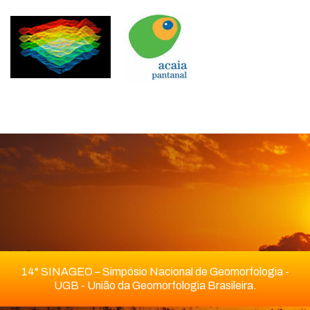
14° SINAGEO – Simpósio Nacional de Geomorfologia -
UGB - União da Geomorfologia Brasileira.