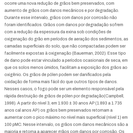
ocorre uma nova redução de grãos bem preservados, com
aumento de grãos com danos mecânicos e por degradação.
Durante esse intervalo, grãos com danos por corrosão não
foram identificados. Grãos com danos por degradação sofrem
com a redução da espessura da exina sob condições de
oxigenação do grão em períodos de aeração dos sedimentos, as
camadas superficiais do solo, que não compactadas podem ser
facilmente expostas à oxigenação (Bauerman, 2002). Esse tipo
de dano pode estar vinculado a períodos ocasionais de seca, em
que os solos menos úmidos, facilitam a exposição dos grãos ao
oxigênio. Os grãos de pólen podem ser danificados pela
oxidação de forma mais fácil do que outros tipos de danos.
Nesses casos, o fogo pode ser um elemento responsável pela
rápida destruição de grãos de pólen por degradação(Campbell,
1998). A partir do nível 3, em 1.930 ± 30 anos AP (1.893 a 1.735
anos cal anos AP) os grãos bem preservados retornam a
aumentar com o pico máximo no nível mais superficial (nível 1) em
100 pMC. Nesse intervalo, os grãos com danos mecânicos são a
maioria e retorna a aparecer grãos com danos por corrosão. Os