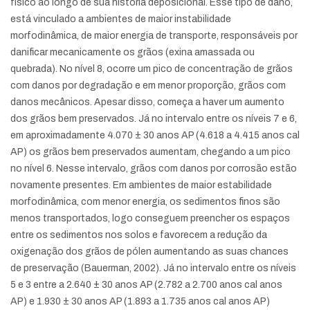
físico ao longo de sua história deposicional. Esse tipo de dano,
está vinculado a ambientes de maior instabilidade
morfodinâmica, de maior energia de transporte, responsáveis por
danificar mecanicamente os grãos (exina amassada ou
quebrada). No nível 8, ocorre um pico de concentração de grãos
com danos por degradação e em menor proporção, grãos com
danos mecânicos. Apesar disso, começa a haver um aumento
dos grãos bem preservados. Já no intervalo entre os níveis 7 e 6,
em aproximadamente 4.070 ± 30 anos AP (4.618 a 4.415 anos cal
AP) os grãos bem preservados aumentam, chegando a um pico
no nível 6. Nesse intervalo, grãos com danos por corrosão estão
novamente presentes. Em ambientes de maior estabilidade
morfodinâmica, com menor energia, os sedimentos finos são
menos transportados, logo conseguem preencher os espaços
entre os sedimentos nos solos e favorecem a redução da
oxigenação dos grãos de pólen aumentando as suas chances
de preservação (Bauerman, 2002). Já no intervalo entre os níveis
5 e 3 entre a 2.640 ± 30 anos AP (2.782 a 2.700 anos cal anos
AP) e 1.930 ± 30 anos AP (1.893 a 1.735 anos cal anos AP)