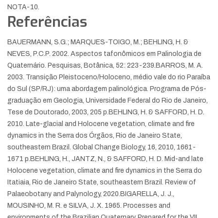
NOTA-10.
Referências
BAUERMANN, S.G.; MARQUES-TOIGO, M.; BEHLING, H. &
NEVES, P.C.P. 2002. Aspectos tafonômicos em Palinologia de
Quaternário. Pesquisas, Botânica, 52: 223-239.
BARROS, M. A.
2003. Transição Pleistoceno/Holoceno, médio vale do rio Paraíba
do Sul (SP/RJ): uma abordagem palinológica. Programa de Pós-
graduação em Geologia, Universidade Federal do Rio de Janeiro,
Tese de Doutorado, 2003, 205 p.
BEHLING, H. & SAFFORD, H. D.
2010. Late-glacial and Holocene vegetation, climate and fire
dynamics in the Serra dos Órgãos, Rio de Janeiro State,
southeastern Brazil. Global Change Biology, 16, 2010, 1661-
1671 p.
BEHLING, H., JANTZ, N., & SAFFORD, H. D. Mid-and late
Holocene vegetation, climate and fire dynamics in the Serra do
Itatiaia, Rio de Janeiro State, southeastern Brazil. Review of
Palaeobotany and Palynology, 2020.
BIGARELLA, J. J.,
MOUSINHO, M. R. e SILVA, J. X. 1965. Processes and
environments of the Brazilian Quaternary. Prepared for the VII