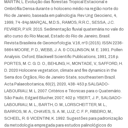
MARTIN, L. Evolução das florestas Tropical Estacional e
Ombrófila Densa durante o holoceno médio na região norte do
Rio de Janeiro, baseada em palinologia. Rev Ung Geocienc, 4,
1999, 74-84p.
MARÇAL, M.D.S., RAMOS, R.R.C., SESSA, J.C.
FEVRIER, P.V.R. 2015. Sedimentação fluvial quaternária no vale do
alto curso do Rio Macaé, Estado do Rio de Janeiro, Brasil.
Revista Brasileira de Geomorfologia. V.16, nº3 (2015). ISSN 2236-
5664
MOORE, P. D., WEBB, J. A. & COLLINSON, M. E. 1991. Pollen
Analysis. Oxford, Blackwell Scientific Publications, 1991, 216 p.
PORTES, M. C. G. D. O., BEHLING, H., MONTADE, V., SAFFORD, H.
D. 2020 Holocene vegetation, climate and fire dynamics in the
Serra dos Órgãos, Rio de Janeiro State, southeastern Brazil.
Acta Palaeobotanica, 60(2), 2020, 438-453 p.
SALGADO-
LABOURIAU, M. L. 2007. Critérios e Técnicas para o Quaternário.
São Paulo, Edgard Blucher, 2007, 402 p.
YBERT, J. P., SALGADO-
LABOURIAU, M. L., BARTH, O. M., LORSCHEITTER, M. L.,
BARROS, M. A., CHAVES, S. A. M., LUZ, C. F. P., RIBEIRO, M.,
SCHEEL, R. & VICENTINI, K. 1992. Sugestões para padronização
da metodologia empregada para estudos palinológicos do