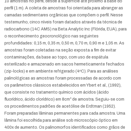
10 amostras no perfil, desde a superfície até próximo a base do
perfil (1 m). A coleta de amostras foi orientada para abranger as
camadas sedimentares orgânicas que compõem o perfil. Nesse
testemunho, cinco níveis foram datados através da técnica de
radiocarbono (14C AMS) na Beta Analytic Inc (Flórida, EUA), para
o reconhecimento geocronológico nas seguintes
profundidades: 0,15 m, 0,35 m, 0,50 m, 0,70 m, 0,90 m e 1,05 m. As
amostras foram coletadas na seção exposta a fim de evitar
contaminações, da base ao topo, com uso de espátula
esterilizado e armazenado em sacos hermeticamente fechados
(zip-locks) e em ambiente refrigerado (4ºC). Para as análises
palinológicas as amostras foram processadas de acordo com
os parâmetros clássicos estabelecidos em Ybert et al., (1992),
que consiste no tratamento químico com ácidos (ácido
fluorídrico, ácido clorídrico) em 8cm³ de amostra. Seguiu-se com
os procedimentos padrões de acetólise de Erdtman (1952).
Foram preparadas lâminas permanentes para cada amostra. Uma
lâmina foi escolhida para análise sob microscópio óptico em
400x de aumento. Os palinomorfos identificados como grãos de