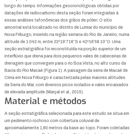
longo do tempo. Informações geocronológicas obtidas por
datações de radiocarbono desta seção foram integradas à
essas análises tafonômicas dos grãos de pólen. O sítio
amostral está localizado no distrito de Lumiar do município de
Nova Friburgo, inserido na região serrana do Rio de Janeiro, numa
altitude de 1.042 m, entre 22º19’716’’S e 42º16’58 10’’O. Uma
seção estratigráfica foi reconstituída na porção superior de um
interflúvio que drena para dois pequenos vales de cabeceiras de
drenagem que convergem para o rio Boa Vista, no alto curso da
Bacia do Rio Macaé (Figura 1). A paisagem da serra de Macaé de
Cima em Nova Friburgo é caracterizada pelas maiores altitudes
da Serra do Mar, com diversos picos isolados e vales encaixados
de elevada amplitude (Marçal et al., 2015).
Material e métodos
A seção estratigráfica selecionada para este estudo se situa em
um pedimento rochoso com cobertura coluvial de
aproximadamente 1,80 metros da base ao topo. Foram coletadas