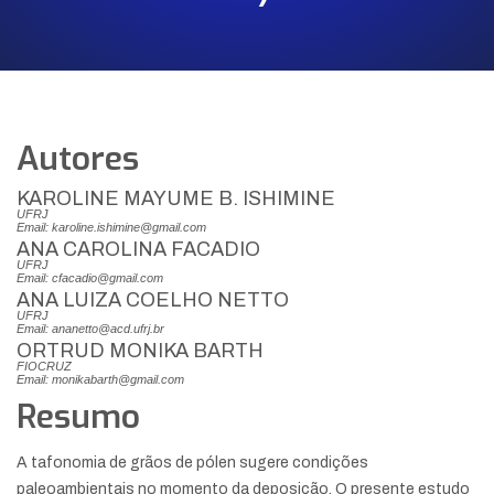
Autores
KAROLINE MAYUME B. ISHIMINE
UFRJ
Email: karoline.ishimine@gmail.com
ANA CAROLINA FACADIO
UFRJ
Email: cfacadio@gmail.com
ANA LUIZA COELHO NETTO
UFRJ
Email: ananetto@acd.ufrj.br
ORTRUD MONIKA BARTH
FIOCRUZ
Email: monikabarth@gmail.com
Resumo
A tafonomia de grãos de pólen sugere condições
paleoambientais no momento da deposição. O presente estudo