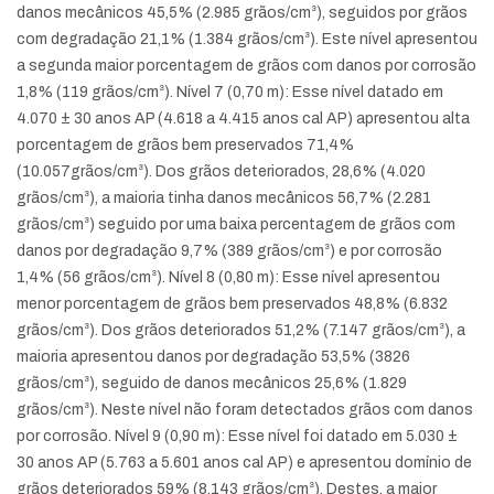
danos mecânicos 45,5% (2.985 grãos/cm³), seguidos por grãos
com degradação 21,1% (1.384 grãos/cm³). Este nível apresentou
a segunda maior porcentagem de grãos com danos por corrosão
1,8% (119 grãos/cm³). Nível 7 (0,70 m): Esse nível datado em
4.070 ± 30 anos AP (4.618 a 4.415 anos cal AP) apresentou alta
porcentagem de grãos bem preservados 71,4%
(10.057grãos/cm³). Dos grãos deteriorados, 28,6% (4.020
grãos/cm³), a maioria tinha danos mecânicos 56,7% (2.281
grãos/cm³) seguido por uma baixa percentagem de grãos com
danos por degradação 9,7% (389 grãos/cm³) e por corrosão
1,4% (56 grãos/cm³). Nível 8 (0,80 m): Esse nível apresentou
menor porcentagem de grãos bem preservados 48,8% (6.832
grãos/cm³). Dos grãos deteriorados 51,2% (7.147 grãos/cm³), a
maioria apresentou danos por degradação 53,5% (3826
grãos/cm³), seguido de danos mecânicos 25,6% (1.829
grãos/cm³). Neste nível não foram detectados grãos com danos
por corrosão. Nível 9 (0,90 m): Esse nível foi datado em 5.030 ±
30 anos AP (5.763 a 5.601 anos cal AP) e apresentou domínio de
grãos deteriorados 59% (8.143 grãos/cm³). Destes, a maior