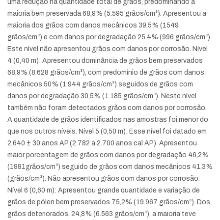
uma redução na quantidade total de grãos, predominando a
maioria bem preservada 68,9% (5.595 grãos/cm³). Apresentou a
maioria dos grãos com danos mecânicos 39,5% (1549
grãos/cm³) e com danos por degradação 25,4% (996 grãos/cm³).
Este nível não apresentou grãos com danos por corrosão. Nível
4 (0,40 m): Apresentou dominância de grãos bem preservados
68,9% (8.628 grãos/cm³), com predomínio de grãos com danos
mecânicos 50% (1.944 grãos/cm³) seguidos de grãos com
danos por degradação 30,5% (1.185 grãos/cm³). Neste nível
também não foram detectados grãos com danos por corrosão.
A quantidade de grãos identificados nas amostras foi menor do
que nos outros níveis. Nível 5 (0,50 m): Esse nível foi datado em
2.640 ± 30 anos AP (2.782 a 2.700 anos cal AP). Apresentou
maior porcentagem de grãos com danos por degradação 46,2%
(1991grãos/cm³) seguido de grãos com danos mecânicos 41,3%
(grãos/cm³). Não apresentou grãos com danos por corrosão.
Nível 6 (0,60 m): Apresentou grande quantidade e variação de
grãos de pólen bem preservados 75,2% (19.967 grãos/cm³). Dos
grãos deteriorados, 24,8% (6.563 grãos/cm³), a maioria teve