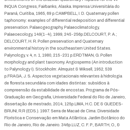
INQUA Congress, Fairbanks, Alaska. Imprensa Universitária do
Paraná, Curitiba, 1965, 69 p.
CAMPBELL, I. D. Quaternary pollen
taphonomy: examples of differential redeposition and differential
preservation. Palaeogeography, Palaeoclimatology,
Palaeoecology, 149(1-4), 1999, 245-256p.
DELCOURT, P. A.;
DELCOURT, H. R. Pollen preservation and Quaternary
environmental history in the southeastern United States.
Palynology, v. 4, n. 1, 1980, 215-231 p.
ERDTMAN, G. Pollen
morphology and plant taxonomy. Angiosperms (An introduction
to Palynology I). Stockholm: Almquist & Wiksell, 1952, 539
p.
FRAGA, J. S. Aspectos vegetacionais relevantes à hidrologia
de floresta secundária com idades distintas: subsídios à
compreensão da estabilidade de encostas. Programa de Pós-
Graduação em Geografia, Universidade Federal do Rio de Janeiro,
dissertação de mestrado, 2014, 125p.
LIMA, H.C. DE & GUEDES-
BRUNI, R.R (EDS.). 1997. Serra de Macaé de Cima: Diversidade
Florística e Conservação em Mata Atlântica. Jardim Botânico do
Rio de Janeiro, Rio de Janeiro. 346p.
LUZ, C. F. P., BARTH, O., &