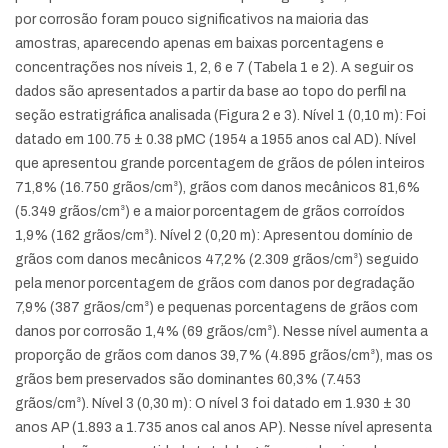
por corrosão foram pouco significativos na maioria das
amostras, aparecendo apenas em baixas porcentagens e
concentrações nos níveis 1, 2, 6 e 7 (Tabela 1 e 2). A seguir os
dados são apresentados a partir da base ao topo do perfil na
seção estratigráfica analisada (Figura 2 e 3). Nível 1 (0,10 m): Foi
datado em 100.75 ± 0.38 pMC (1954 a 1955 anos cal AD). Nível
que apresentou grande porcentagem de grãos de pólen inteiros
71,8% (16.750 grãos/cm³), grãos com danos mecânicos 81,6%
(5.349 grãos/cm³) e a maior porcentagem de grãos corroídos
1,9% (162 grãos/cm³). Nível 2 (0,20 m): Apresentou domínio de
grãos com danos mecânicos 47,2% (2.309 grãos/cm³) seguido
pela menor porcentagem de grãos com danos por degradação
7,9% (387 grãos/cm³) e pequenas porcentagens de grãos com
danos por corrosão 1,4% (69 grãos/cm³). Nesse nível aumenta a
proporção de grãos com danos 39,7% (4.895 grãos/cm³), mas os
grãos bem preservados são dominantes 60,3% (7.453
grãos/cm³). Nível 3 (0,30 m): O nível 3 foi datado em 1.930 ± 30
anos AP (1.893 a 1.735 anos cal anos AP). Nesse nível apresenta