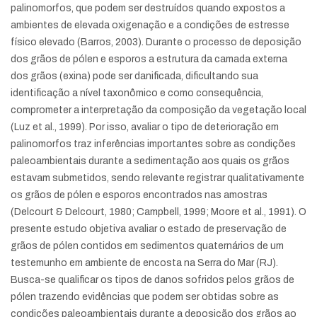
palinomorfos, que podem ser destruídos quando expostos a
ambientes de elevada oxigenação e a condições de estresse
físico elevado (Barros, 2003). Durante o processo de deposição
dos grãos de pólen e esporos a estrutura da camada externa
dos grãos (exina) pode ser danificada, dificultando sua
identificação a nível taxonômico e como consequência,
comprometer a interpretação da composição da vegetação local
(Luz et al., 1999). Por isso, avaliar o tipo de deterioração em
palinomorfos traz inferências importantes sobre as condições
paleoambientais durante a sedimentação aos quais os grãos
estavam submetidos, sendo relevante registrar qualitativamente
os grãos de pólen e esporos encontrados nas amostras
(Delcourt & Delcourt, 1980; Campbell, 1999; Moore et al., 1991). O
presente estudo objetiva avaliar o estado de preservação de
grãos de pólen contidos em sedimentos quaternários de um
testemunho em ambiente de encosta na Serra do Mar (RJ).
Busca-se qualificar os tipos de danos sofridos pelos grãos de
pólen trazendo evidências que podem ser obtidas sobre as
condições paleoambientais durante a deposição dos grãos ao