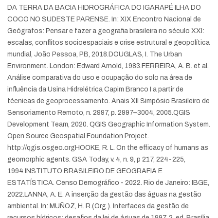
DA TERRA DA BACIA HIDROGRÁFICA DO IGARAPÉ ILHA DO
COCO NO SUDESTE PARENSE. In: XIX Encontro Nacional de
Geógrafos: Pensar e fazer a geografia brasileira no século XXI:
escalas, conflitos socioespaciais e crise estrutural e geopolítica
mundial, João Pessoa, PB, 2018.
DOUGLAS, I. The Urban
Environment. London: Edward Arnold, 1983.
FERREIRA, A. B. et al.
Análise comparativa do uso e ocupação do solo na área de
influência da Usina Hidrelétrica Capim Branco I a partir de
técnicas de geoprocessamento. Anais XII Simpósio Brasileiro de
Sensoriamento Remoto, n. 2997, p. 2997–3004, 2005.
QGIS
Development Team, 2020. QGIS Geographic Information System.
Open Source Geospatial Foundation Project.
http://qgis.osgeo.org
HOOKE, R. L. On the efficacy of humans as
geomorphic agents. GSA Today, v. 4, n. 9, p 217, 224-225,
1994.
INSTITUTO BRASILEIRO DE GEOGRAFIA E
ESTATÍSTICA. Censo Demográfico - 2022. Rio de Janeiro: IBGE,
2022.
LANNA, A. E. A inserção da gestão das águas na gestão
ambiental. In: MUÑOZ, H. R.(Org.). Interfaces da gestão de
recursos hídricos: desafios da lei de águas de 1997. 2. ed. Brasília,