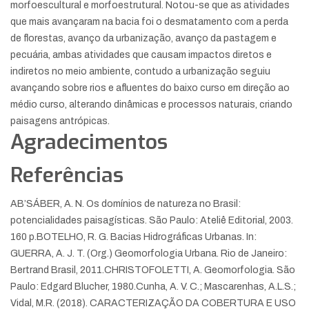
morfoescultural e morfoestrutural. Notou-se que as atividades
que mais avançaram na bacia foi o desmatamento com a perda
de florestas, avanço da urbanização, avanço da pastagem e
pecuária, ambas atividades que causam impactos diretos e
indiretos no meio ambiente, contudo a urbanização seguiu
avançando sobre rios e afluentes do baixo curso em direção ao
médio curso, alterando dinâmicas e processos naturais, criando
paisagens antrópicas.
Agradecimentos
Referências
AB’SÁBER, A. N. Os domínios de natureza no Brasil:
potencialidades paisagísticas. São Paulo: Ateliê Editorial, 2003.
160 p.
BOTELHO, R. G. Bacias Hidrográficas Urbanas. In:
GUERRA, A. J. T. (Org.) Geomorfologia Urbana. Rio de Janeiro:
Bertrand Brasil, 2011.
CHRISTOFOLETTI, A. Geomorfologia. São
Paulo: Edgard Blucher, 1980.
Cunha, A. V. C.; Mascarenhas, A.L.S.;
Vidal, M.R. (2018). CARACTERIZAÇÃO DA COBERTURA E USO