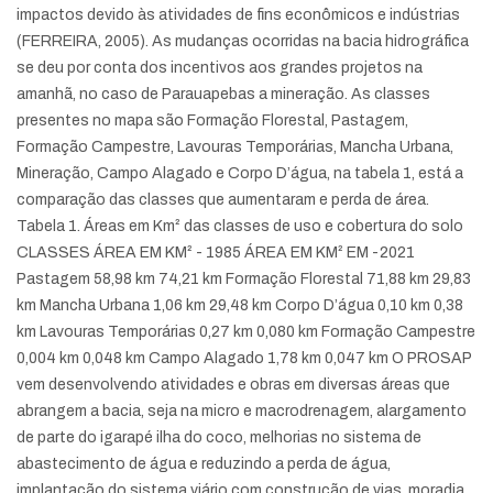
impactos devido às atividades de fins econômicos e indústrias
(FERREIRA, 2005). As mudanças ocorridas na bacia hidrográfica
se deu por conta dos incentivos aos grandes projetos na
amanhã, no caso de Parauapebas a mineração. As classes
presentes no mapa são Formação Florestal, Pastagem,
Formação Campestre, Lavouras Temporárias, Mancha Urbana,
Mineração, Campo Alagado e Corpo D’água, na tabela 1, está a
comparação das classes que aumentaram e perda de área.
Tabela 1. Áreas em Km² das classes de uso e cobertura do solo
CLASSES ÁREA EM KM² - 1985 ÁREA EM KM² EM -2021
Pastagem 58,98 km 74,21 km Formação Florestal 71,88 km 29,83
km Mancha Urbana 1,06 km 29,48 km Corpo D’água 0,10 km 0,38
km Lavouras Temporárias 0,27 km 0,080 km Formação Campestre
0,004 km 0,048 km Campo Alagado 1,78 km 0,047 km O PROSAP
vem desenvolvendo atividades e obras em diversas áreas que
abrangem a bacia, seja na micro e macrodrenagem, alargamento
de parte do igarapé ilha do coco, melhorias no sistema de
abastecimento de água e reduzindo a perda de água,
implantação do sistema viário com construção de vias, moradia