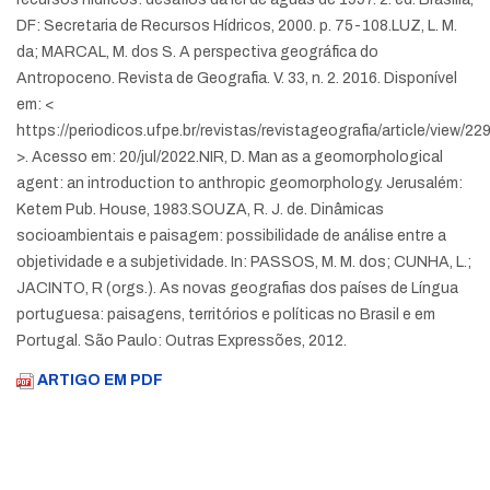
DF: Secretaria de Recursos Hídricos, 2000. p. 75-108.
LUZ, L. M.
da; MARCAL, M. dos S. A perspectiva geográfica do
Antropoceno. Revista de Geografia. V. 33, n. 2. 2016. Disponível
em: <
https://periodicos.ufpe.br/revistas/revistageografia/article/view/22
>. Acesso em: 20/jul/2022.
NIR, D. Man as a geomorphological
agent: an introduction to anthropic geomorphology. Jerusalém:
Ketem Pub. House, 1983.
SOUZA, R. J. de. Dinâmicas
socioambientais e paisagem: possibilidade de análise entre a
objetividade e a subjetividade. In: PASSOS, M. M. dos; CUNHA, L.;
JACINTO, R (orgs.). As novas geografias dos países de Língua
portuguesa: paisagens, territórios e políticas no Brasil e em
Portugal. São Paulo: Outras Expressões, 2012.
ARTIGO EM PDF