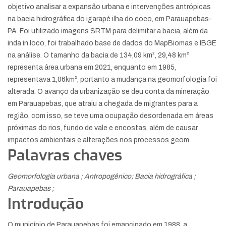
objetivo analisar a expansão urbana e intervenções antrópicas
na bacia hidrográfica do igarapé ilha do coco, em Parauapebas-
PA. Foi utilizado imagens SRTM para delimitar a bacia, além da
inda in loco, foi trabalhado base de dados do MapBiomas e IBGE
na análise. O tamanho da bacia de 134,09 km², 29,48 km²
representa área urbana em 2021, enquanto em 1985,
representava 1,06km², portanto a mudança na geomorfologia foi
alterada. O avanço da urbanização se deu conta da mineração
em Parauapebas, que atraiu a chegada de migrantes para a
região, com isso, se teve uma ocupação desordenada em áreas
próximas do rios, fundo de vale e encostas, além de causar
impactos ambientais e alterações nos processos geom
Palavras chaves
Geomorfologia urbana ; Antropogênico; Bacia hidrográfica ;
Parauapebas ;
Introdução
O município de Parauapebas foi emancipado em 1988, a