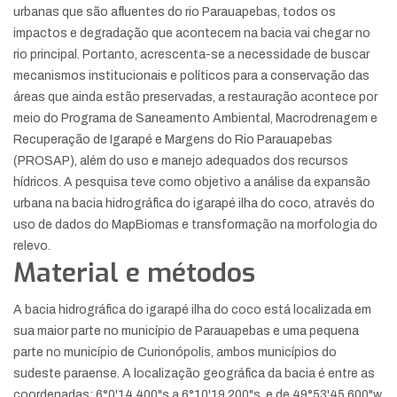
urbanas que são afluentes do rio Parauapebas, todos os
impactos e degradação que acontecem na bacia vai chegar no
rio principal. Portanto, acrescenta-se a necessidade de buscar
mecanismos institucionais e políticos para a conservação das
áreas que ainda estão preservadas, a restauração acontece por
meio do Programa de Saneamento Ambiental, Macrodrenagem e
Recuperação de Igarapé e Margens do Rio Parauapebas
(PROSAP), além do uso e manejo adequados dos recursos
hídricos. A pesquisa teve como objetivo a análise da expansão
urbana na bacia hidrográfica do igarapé ilha do coco, através do
uso de dados do MapBiomas e transformação na morfologia do
relevo.
Material e métodos
A bacia hidrográfica do igarapé ilha do coco está localizada em
sua maior parte no município de Parauapebas e uma pequena
parte no município de Curionópolis, ambos municípios do
sudeste paraense. A localização geográfica da bacia é entre as
coordenadas: 6°0'14.400"s a 6°10'19.200"s, e de 49°53'45.600"w