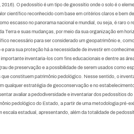
2016). O pedossítio é um tipo de geossítio onde o solo é o ele
 valor científico reconhecido com base em critérios claros e 
 como escasso no panorama nacional e mundial, ou seja, é raro o
 da Terra e suas mudanças, por meio da sua organização em horiz
entífico necessário para ser considerado um geopatrimônio e, c
 e para sua proteção há a necessidade de investir em conhecimen
importante inventaria-los com fins educacionais e dentre as áre
grau de preservação e a possibilidade de serem usados como e
os que constituem patrimônio pedológico. Nesse sentido, o inventá
em qualquer estratégia de geoconservação e no estabelecimento
ntar avaliar a pedodiversidade e inventariar dos pedossítios do 
ônio pedológico do Estado, a partir de uma metodologia pré-exis
escala estadual, apresentando, além da totalidade de pedossítios