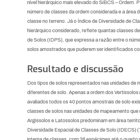
nível hierárquico mais elevado do SiBCS – Ordem. P
número de classes da ordem considerada e a área do 
classe no terreno. Já o Índice de Diversidade de Cla
hierárquico considerado, reflete quantas classes d
de Solos (IDPS), que expressa a razão entre o númer
solos amostrados que puderem ser identificados co
Resultado e discussão
Dos tipos de solos representados nas unidades de 
diferentes de solo. Apenas a ordem dos Vertissolo
avaliados todos os 40 pontos amostrais de solo exi
classes de solos nas unidades de mapeamento que nã
Argissolos e Latossolos predominam em área territo
Diversidade Espacial de Classes de Solo (IDECS) (
interna de classes, com 26 espécimes até o quarto 