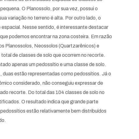
pequena. O Planossolo, por sua vez, possui o
 variação no terreno é alta. Por outro lado, o
e espacial. Nesse sentido, é interessante destacar
los que podemos encontrar na zona costeira. Em razão
os Planossolos, Neossolos (Quartzarênicos) e
total de classes de solo que ocorrem no recorte.
ntado apenas um pedossítio e uma classe de solo.
do, duas estão representadas como pedossítios. Já o
nômico considerado, não conseguiu expressar de
ado recorte. Do total das 104 classes de solo no
ificados. O resultado indica que grande parte
 pedossítios estão relativamente bem distribuídos
do.