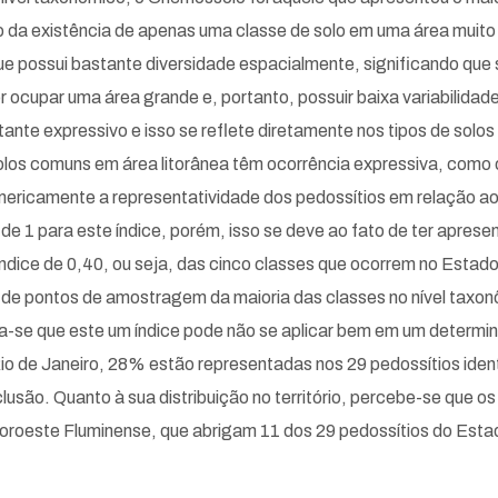
o da existência de apenas uma classe de solo em uma área muito 
possui bastante diversidade espacialmente, significando que sua
 ocupar uma área grande e, portanto, possuir baixa variabilidad
stante expressivo e isso se reflete diretamente nos tipos de so
los comuns em área litorânea têm ocorrência expressiva, como 
mericamente a representatividade dos pedossítios em relação ao 
e 1 para este índice, porém, isso se deve ao fato de ter aprese
índice de 0,40, ou seja, das cinco classes que ocorrem no Esta
o de pontos de amostragem da maioria das classes no nível taxo
ta-se que este um índice pode não se aplicar bem em um determin
Rio de Janeiro, 28% estão representadas nos 29 pedossítios ident
são. Quanto à sua distribuição no território, percebe-se que os
Noroeste Fluminense, que abrigam 11 dos 29 pedossítios do Esta