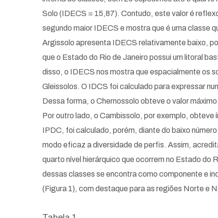
Solo (IDECS = 15,87). Contudo, este valor é reflex
segundo maior IDECS e mostra que é uma classe que 
Argissolo apresenta IDECS relativamente baixo, por
que o Estado do Rio de Janeiro possui um litoral ba
disso, o IDECS nos mostra que espacialmente os so
Gleissolos. O IDCS foi calculado para expressar nu
Dessa forma, o Chernossolo obteve o valor máximo d
Por outro lado, o Cambissolo, por exemplo, obteve 
IPDC, foi calculado, porém, diante do baixo númer
modo eficaz a diversidade de perfis. Assim, acredi
quarto nível hierárquico que ocorrem no Estado do 
dessas classes se encontra como componente e inclu
(Figura 1), com destaque para as regiões Norte e 
Tabela 1