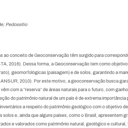
e; Pedossítio
as ao conceito de Geoconservação têm surgido para correspond
ISTA, 2016). Dessa forma, a Geoconservação tem como objetivo 
rato), geomorfológicas (paisagem) e de solos, garantindo a man
NSUR, 2010). Por este motivo, a geoconservação busca garant
 vêm com a “reserva” de áreas naturais para o futuro, com ganho
o do patrimônio natural de um país é de extrema importância pa
 inventários a respeito do patrimônio geológico com o objetivo 
os solos e, ainda que alguns países, como o Brasil, apresentem
izados e valorados como patrimônio natural, geológico e cultura