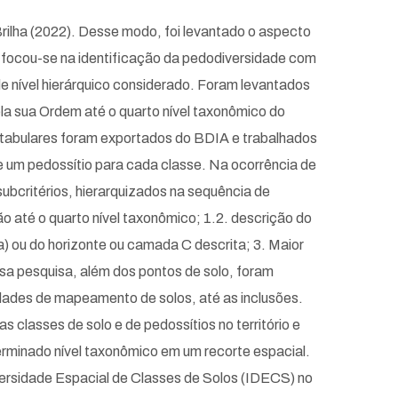
Brilha (2022). Desse modo, foi levantado o aspecto
, focou-se na identificação da pedodiversidade com
de nível hierárquico considerado. Foram levantados
la sua Ordem até o quarto nível taxonômico do
s tabulares foram exportados do BDIA e trabalhados
e um pedossítio para cada classe. Na ocorrência de
subcritérios, hierarquizados na sequência de
o até o quarto nível taxonômico; 1.2. descrição do
a) ou do horizonte ou camada C descrita; 3. Maior
ssa pesquisa, além dos pontos de solo, foram
dades de mapeamento de solos, até as inclusões.
 classes de solo e de pedossítios no território e
terminado nível taxonômico em um recorte espacial.
iversidade Espacial de Classes de Solos (IDECS) no