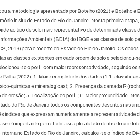
licou a metodologia apresentada por Botelho (2021) e Botelho e 
mônio in situ do Estado do Rio de Janeiro. Nesta primeira etapa
onde ao tipo de solo mais representativo de determinada classe 
Informações Ambientais (BDIA) do IBGE e as classes de solo pe
BCS, 2018) para o recorte do Estado do Rio de Janeiro. Os dado
das as classes existentes em cada ordem de solo e selecionou-s
lecionou-se o perfil com maior representatividade, seguindo os 
Brilha (2022): 1. Maior completude dos dados (1.1. classificaçã
físico-químicas e mineralógicas); 2. Presença da camada R (roch
e de erosão; 5. Localização do perfil; 6. Maior profundidade. Ne
tado do Rio de Janeiro todos os componentes descritos nas uni
ês índices que expressam numericamente a representatividade das
asse é importante por refletir a sua pluralidade dentro de um de
e interna no Estado do Rio de Janeiro, calculou-se o Índice de D