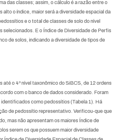
a das classes; assim, o cálculo é a razão entre o
alto o índice, maior será a diversidade espacial da
dossítios e o total de classes de solo do nível
s selecionados. E o Índice de Diversidade de Perfis
co de solos, indicando a diversidade de tipos de
 até o 4º nível taxonômico do SiBCS, de 12 ordens
de acordo com o banco de dados considerado. Foram
 identificados como pedossítios (Tabela 1). Há
ão de pedossítio representativo. Verificou-que que
tado, mas não apresentam os maiores Índice de
olos serem os que possuem maior diversidade
or Índice de Diversidade Espacial de Classes de