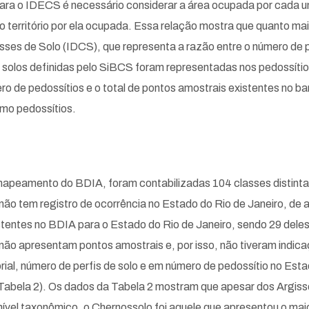
ara o IDECS é necessário considerar a área ocupada por cada um
território por ela ocupada. Essa relação mostra que quanto mais 
sses de Solo (IDCS), que representa a razão entre o número de pe
e solos definidas pelo SiBCS foram representadas nos pedossítio
o de pedossítios e o total de pontos amostrais existentes no ban
mo pedossítios.
mapeamento do BDIA, foram contabilizadas 104 classes distintas
s não tem registro de ocorrência no Estado do Rio de Janeiro, 
stentes no BDIA para o Estado do Rio de Janeiro, sendo 29 deles
o apresentam pontos amostrais e, por isso, não tiveram indicaç
rial, número de perfis de solo e em número de pedossítio no Es
Tabela 2). Os dados da Tabela 2 mostram que apesar dos Argiss
nível taxonômico, o Chernossolo foi aquele que apresentou o mai