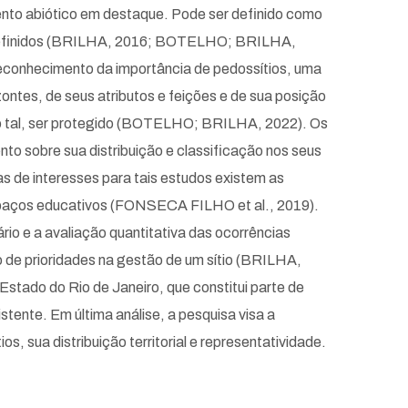
mento abiótico em destaque. Pode ser definido como
bem definidos (BRILHA, 2016; BOTELHO; BRILHA,
 reconhecimento da importância de pedossítios, uma
ontes, de seus atributos e feições e de sua posição
omo tal, ser protegido (BOTELHO; BRILHA, 2022). Os
to sobre sua distribuição e classificação nos seus
as de interesses para tais estudos existem as
spaços educativos (FONSECA FILHO et al., 2019).
rio e a avaliação quantitativa das ocorrências
 de prioridades na gestão de um sítio (BRILHA,
Estado do Rio de Janeiro, que constitui parte de
tente. Em última análise, a pesquisa visa a
, sua distribuição territorial e representatividade.