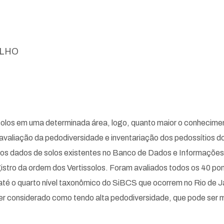
ELHO
 solos em uma determinada área, logo, quanto maior o conhecime
 avaliação da pedodiversidade e inventariação dos pedossítios d
e dos dados de solos existentes no Banco de Dados e Informaçõ
gistro da ordem dos Vertissolos. Foram avaliados todos os 40 
até o quarto nível taxonômico do SiBCS que ocorrem no Rio de Jan
r considerado como tendo alta pedodiversidade, que pode ser me