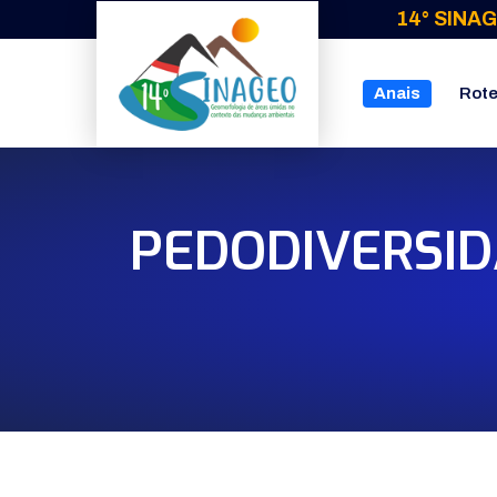
14° SINAG
Anais
Rote
PEDODIVERSID