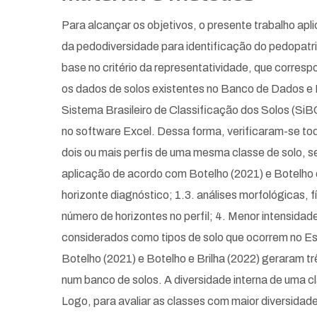
Para alcançar os objetivos, o presente trabalho ap
da pedodiversidade para identificação do pedopatri
base no critério da representatividade, que corresp
os dados de solos existentes no Banco de Dados e 
Sistema Brasileiro de Classificação dos Solos (Si
no software Excel. Dessa forma, verificaram-se to
dois ou mais perfis de uma mesma classe de solo, se
aplicação de acordo com Botelho (2021) e Botelho e 
horizonte diagnóstico; 1.3. análises morfológicas, 
número de horizontes no perfil; 4. Menor intensidad
considerados como tipos de solo que ocorrem no Es
Botelho (2021) e Botelho e Brilha (2022) geraram tr
num banco de solos. A diversidade interna de uma cl
Logo, para avaliar as classes com maior diversidad