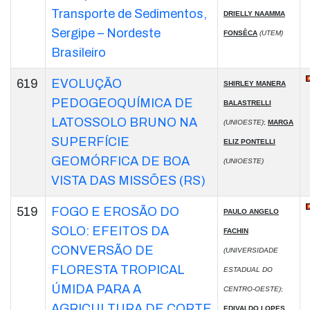
Transporte de Sedimentos,
DRIELLY NAAMMA
Sergipe – Nordeste
FONSÊCA
(UTEM)
Brasileiro
619
EVOLUÇÃO
SHIRLEY MANERA
PEDOGEOQUÍMICA DE
BALASTRELLI
LATOSSOLO BRUNO NA
(UNIOESTE)
;
MARGA
SUPERFÍCIE
ELIZ PONTELLI
GEOMÓRFICA DE BOA
(UNIOESTE)
VISTA DAS MISSÕES (RS)
519
FOGO E EROSÃO DO
PAULO ANGELO
SOLO: EFEITOS DA
FACHIN
CONVERSÃO DE
(UNIVERSIDADE
FLORESTA TROPICAL
ESTADUAL DO
ÚMIDA PARA A
CENTRO-OESTE)
;
AGRICULTURA DE CORTE
EDIVALDO LOPES