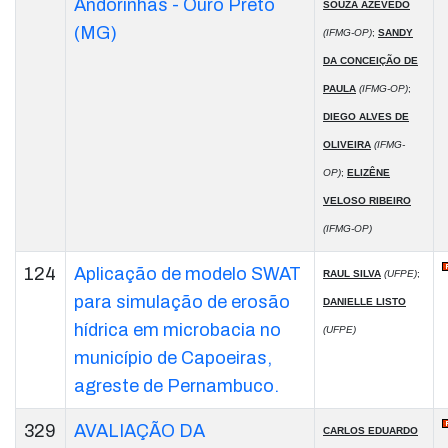
Andorinhas - Ouro Preto
SOUZA AZEVEDO
(MG)
(IFMG-OP)
;
SANDY
DA CONCEIÇÃO DE
PAULA
(IFMG-OP)
;
DIEGO ALVES DE
OLIVEIRA
(IFMG-
OP)
;
ELIZÊNE
VELOSO RIBEIRO
(IFMG-OP)
124
Aplicação de modelo SWAT
RAUL SILVA
(UFPE)
;
para simulação de erosão
DANIELLE LISTO
hídrica em microbacia no
(UFPE)
município de Capoeiras,
agreste de Pernambuco.
329
AVALIAÇÃO DA
CARLOS EDUARDO