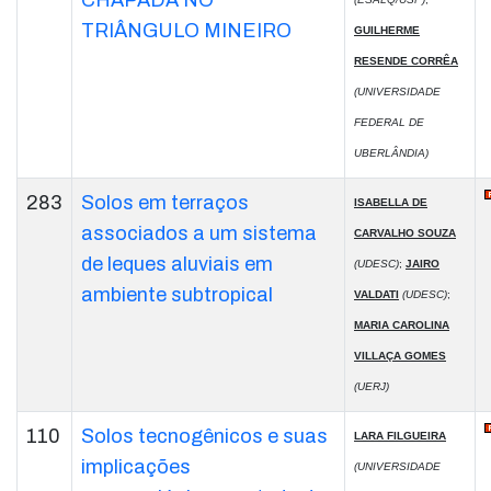
CHAPADA NO
TRIÂNGULO MINEIRO
GUILHERME
RESENDE CORRÊA
(UNIVERSIDADE
FEDERAL DE
UBERLÂNDIA)
283
Solos em terraços
ISABELLA DE
associados a um sistema
CARVALHO SOUZA
de leques aluviais em
(UDESC)
;
JAIRO
ambiente subtropical
VALDATI
(UDESC)
;
MARIA CAROLINA
VILLAÇA GOMES
(UERJ)
110
Solos tecnogênicos e suas
LARA FILGUEIRA
implicações
(UNIVERSIDADE