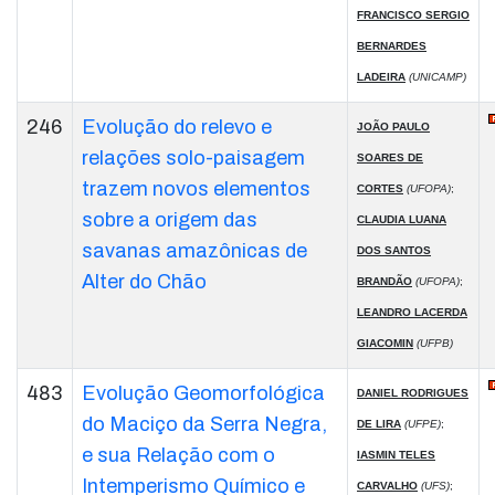
FRANCISCO SERGIO
BERNARDES
LADEIRA
(UNICAMP)
246
Evolução do relevo e
JOÃO PAULO
relações solo-paisagem
SOARES DE
trazem novos elementos
CORTES
(UFOPA)
;
sobre a origem das
CLAUDIA LUANA
savanas amazônicas de
DOS SANTOS
Alter do Chão
BRANDÃO
(UFOPA)
;
LEANDRO LACERDA
GIACOMIN
(UFPB)
483
Evolução Geomorfológica
DANIEL RODRIGUES
do Maciço da Serra Negra,
DE LIRA
(UFPE)
;
e sua Relação com o
IASMIN TELES
Intemperismo Químico e
CARVALHO
(UFS)
;