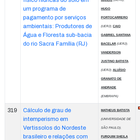
físico hídricas do solo em
um programa de
HUGO
pagamento por serviços
PORTOCARRERO
ambientais: Produtores de
(UERJ)
;
CAIO
Água e Floresta sub-bacia
GABRIEL SANTANA
do rio Sacra Família (RJ)
BACELAR
(UERJ)
;
VANDERSON
JUSTINO BATISTA
(UERJ)
;
ALUÍSIO
GRANATO DE
ANDRADE
(EMBRAPA)
319
Cálculo de grau de
MATHEUS BATISTA
intemperismo em
(UNIVERSIDADE DE
Vertissolos do Nordeste
SÃO PAULO)
;
brasileiro e relações com
FURQUIM SHEILA