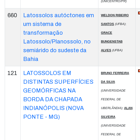
(UNICENTRO/PR)
660
Latossolos autóctones em
WELDON RIBEIRO
um sistema de
SANTOS
(UFBA)
;
transformação
GRACE
Latossolo/Planossolo, no
BUNGENSTAB
semiárido do sudeste da
ALVES
(UFBA)
Bahia
121
LATOSSOLOS EM
BRUNO FERREIRA
DISTINTAS SUPERFÍCIES
DA SILVA
GEOMÓRFICAS NA
(UNIVERSIDADE
BORDA DA CHAPADA
FEDERAL DE
INDIANÓPOLIS (NOVA
UBERLÂNDIA)
;
ALAN
PONTE - MG)
SILVEIRA
(UNIVERSIDADE
FEDERAL DE