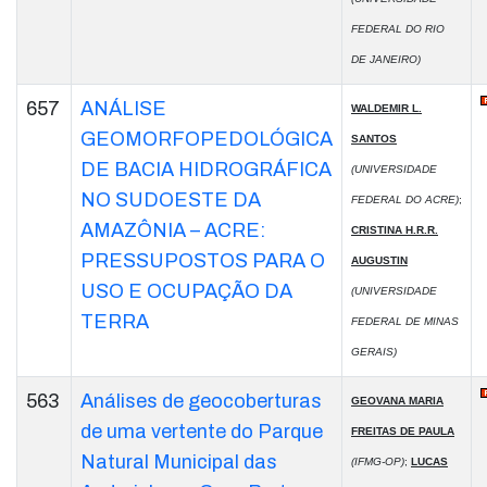
FEDERAL DO RIO
DE JANEIRO)
657
ANÁLISE
WALDEMIR L.
GEOMORFOPEDOLÓGICA
SANTOS
DE BACIA HIDROGRÁFICA
(UNIVERSIDADE
NO SUDOESTE DA
FEDERAL DO ACRE)
;
AMAZÔNIA – ACRE:
CRISTINA H.R.R.
PRESSUPOSTOS PARA O
AUGUSTIN
USO E OCUPAÇÃO DA
(UNIVERSIDADE
TERRA
FEDERAL DE MINAS
GERAIS)
563
Análises de geocoberturas
GEOVANA MARIA
de uma vertente do Parque
FREITAS DE PAULA
Natural Municipal das
(IFMG-OP)
;
LUCAS