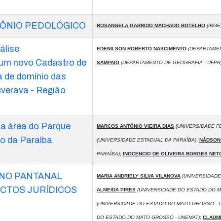
MÔNIO PEDOLÓGICO
ROSANGELA GARRIDO MACHADO BOTELHO
(IBGE
álise
EDENILSON ROBERTO NASCIMENTO
(DEPARTAMEN
 um novo Cadastro de
SAMPAIO
(DEPARTAMENTO DE GEOGRAFIA - UFPR
a de domínio das
verava - Região
na área do Parque
MARCOS ANTÔNIO VIEIRA DIAS
(UNIVERSIDADE F
do da Paraíba
(UNIVERSIDADE ESTADUAL DA PARAÍBA)
;
NÁDSON 
PARAÍBA)
;
INOCENCIO DE OLIVEIRA BORGES NET
NO PANTANAL
MARIA ANDRIELY SILVA VILANOVA
(UNIVERSIDADE
CTOS JURÍDICOS
ALMEIDA PIRES
(UNIVERSIDADE DO ESTADO DO M
(UNIVERSIDADE DO ESTADO DO MATO GROSSO - 
DO ESTADO DO MATO GROSSO - UNEMAT)
;
CLAUMI