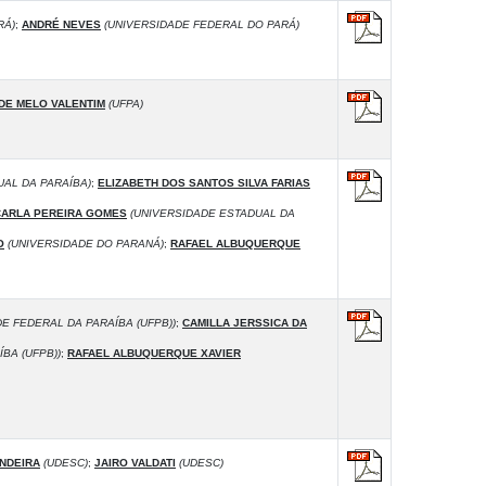
RÁ)
;
ANDRÉ NEVES
(UNIVERSIDADE FEDERAL DO PARÁ)
DE MELO VALENTIM
(UFPA)
AL DA PARAÍBA)
;
ELIZABETH DOS SANTOS SILVA FARIAS
CARLA PEREIRA GOMES
(UNIVERSIDADE ESTADUAL DA
O
(UNIVERSIDADE DO PARANÁ)
;
RAFAEL ALBUQUERQUE
E FEDERAL DA PARAÍBA (UFPB))
;
CAMILLA JERSSICA DA
BA (UFPB))
;
RAFAEL ALBUQUERQUE XAVIER
NDEIRA
(UDESC)
;
JAIRO VALDATI
(UDESC)