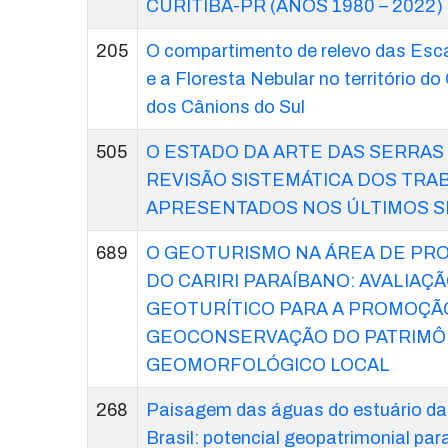
CURITIBA-PR (ANOS 1980 – 2022)
205
O compartimento de relevo das Esca
e a Floresta Nebular no território 
dos Cânions do Sul
505
O ESTADO DA ARTE DAS SERRAS 
REVISÃO SISTEMÁTICA DOS TRA
APRESENTADOS NOS ÚLTIMOS S
689
O GEOTURISMO NA ÁREA DE PR
DO CARIRI PARAÍBANO: AVALIAÇ
GEOTURÍTICO PARA A PROMOÇÃ
GEOCONSERVAÇÃO DO PATRIMÔ
GEOMORFOLÓGICO LOCAL
268
Paisagem das águas do estuário da
Brasil: potencial geopatrimonial pa