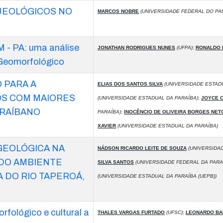
UEOLÓGICOS NO
MARCOS NOBRE
(UNIVERSIDADE FEDERAL DO PA
 PA: uma análise
JONATHAN RODRIGUES NUNES
(UFPA)
;
RONALDO 
 Geomorfológico
 PARA A
ELIAS DOS SANTOS SILVA
(UNIVERSIDADE ESTADU
S COM MAIORES
(UNIVERSIDADE ESTADUAL DA PARAÍBA)
;
JOYCE 
ARAÍBANO
PARAÍBA)
;
INOCÊNCIO DE OLIVEIRA BORGES NET
XAVIER
(UNIVERSIDADE ESTADUAL DA PARAÍBA)
 GEOLÓGICA NA
NÁDSON RICARDO LEITE DE SOUZA
(UNIVERSIDAD
DO AMBIENTE
SILVA SANTOS
(UNIVERSIDADE FEDERAL DA PARAÍ
A DO RIO TAPEROÁ,
(UNIVERSIDADE ESTADUAL DA PARAÍBA (UEPB))
rfológico e cultural a
THALES VARGAS FURTADO
(UFSC)
;
LEONARDO BA