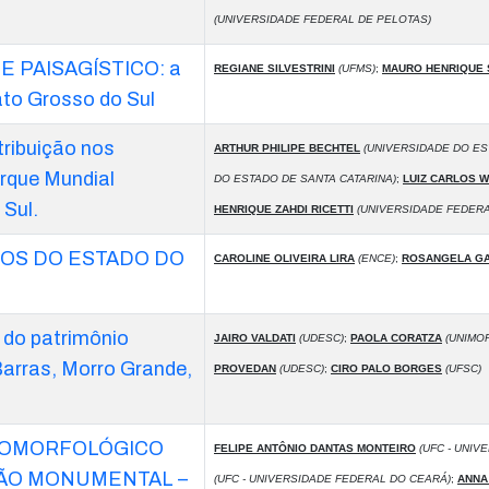
(UNIVERSIDADE FEDERAL DE PELOTAS)
 PAISAGÍSTICO: a
REGIANE SILVESTRINI
(UFMS)
;
MAURO HENRIQUE 
ato Grosso do Sul
tribuição nos
ARTHUR PHILIPE BECHTEL
(UNIVERSIDADE DO ES
rque Mundial
DO ESTADO DE SANTA CATARINA)
;
LUIZ CARLOS 
Sul.
HENRIQUE ZAHDI RICETTI
(UNIVERSIDADE FEDERA
IOS DO ESTADO DO
CAROLINE OLIVEIRA LIRA
(ENCE)
;
ROSANGELA GA
 do patrimônio
JAIRO VALDATI
(UDESC)
;
PAOLA CORATZA
(UNIMO
arras, Morro Grande,
PROVEDAN
(UDESC)
;
CIRO PALO BORGES
(UFSC)
EOMORFOLÓGICO
FELIPE ANTÔNIO DANTAS MONTEIRO
(UFC - UNIV
ÃO MONUMENTAL –
(UFC - UNIVERSIDADE FEDERAL DO CEARÁ)
;
ANNA