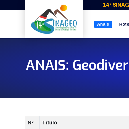
14° SINAG
Anais
Rote
ANAIS: Geodiver
Nº
Título