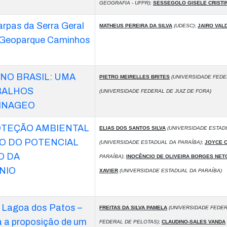
GEOGRAFIA - UFPR)
;
SESSEGOLO GISELE CRISTI
rpas da Serra Geral
MATHEUS PEREIRA DA SILVA
(UDESC)
;
JAIRO VALD
do Geoparque Caminhos
NO BRASIL: UMA
PIETRO MEIRELLES BRITES
(UNIVERSIDADE FEDER
BALHOS
(UNIVERSIDADE FEDERAL DE JUIZ DE FORA)
INAGEO
OTEÇÃO AMBIENTAL
ELIAS DOS SANTOS SILVA
(UNIVERSIDADE ESTADU
ÃO DO POTENCIAL
(UNIVERSIDADE ESTADUAL DA PARAÍBA)
;
JOYCE 
O DA
PARAÍBA)
;
INOCÊNCIO DE OLIVEIRA BORGES NET
NIO
XAVIER
(UNIVERSIDADE ESTADUAL DA PARAÍBA)
 Lagoa dos Patos –
FREITAS DA SILVA PAMELA
(UNIVERSIDADE FEDER
ra a proposição de um
FEDERAL DE PELOTAS)
;
CLAUDINO-SALES VANDA