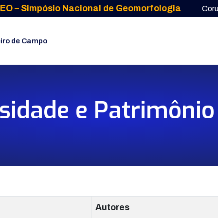
EO – Simpósio Nacional de Geomorfologia
Cor
iro de Campo
sidade e Patrimôni
Autores