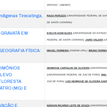
GROSSO - UNEMAT)
Indígenas Tirecatinga,
RAIZA PERUZZO
(UNIVERSIDADE FEDERAL DE SAN
DE SANTA CATARINA)
 GRAVATÁ EM
EVELYN GONÇALVES
(UNIVERSIDADE DO ESTADO 
FEDERAL DE SANTA CATARINA)
;
JAIRO VALDATI
(U
EOGRAFIA FÍSICA:
MIKAEL FERREIRA
(IGDEMA-UFAL)
;
BRUNO FERRE
RIMÔNIOS
HENRIQUE CARVALHO DE OLIVEIRA
(UNIVERSIDAD
ELEVO
(UNIVERSIDADE FEDERAL DE JUIZ DE FORA)
;
ANA 
FLORESTA
JUIZ DE FORA)
;
LUIZ HENRIQUE DE OLIVEIRA SAN
ATRO (MG) E
VAÇÃO E
NÁDSON RICARDO LEITE DE SOUZA
(UNIVERSIDAD