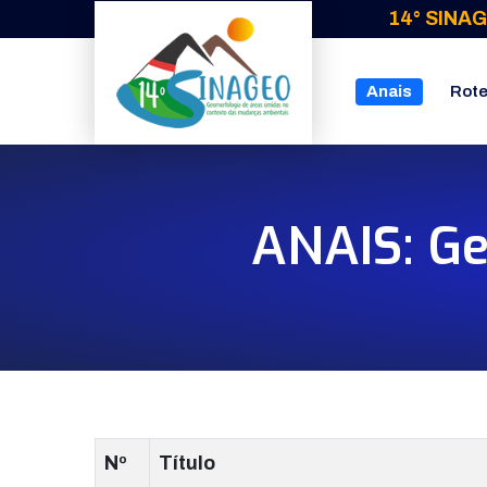
14° SINAG
Anais
Rote
ANAIS: Ge
Nº
Título