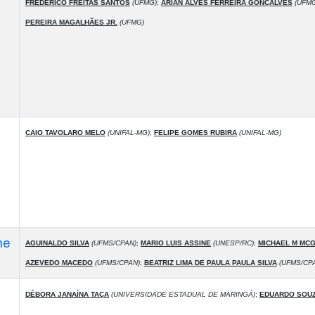
FREDERICO FREITAS SANTOS
(UFMG)
;
ARIAN ALVES FERREIRA GONÇALVES
(UFMG
PEREIRA MAGALHÃES JR.
(UFMG)
CAIO TAVOLARO MELO
(UNIFAL-MG)
;
FELIPE GOMES RUBIRA
(UNIFAL-MG)
he
AGUINALDO SILVA
(UFMS/CPAN)
;
MARIO LUIS ASSINE
(UNESP/RC)
;
MICHAEL M MC
AZEVEDO MACEDO
(UFMS/CPAN)
;
BEATRIZ LIMA DE PAULA PAULA SILVA
(UFMS/CP
DÉBORA JANAÍNA TAÇA
(UNIVERSIDADE ESTADUAL DE MARINGÁ)
;
EDUARDO SOUZ