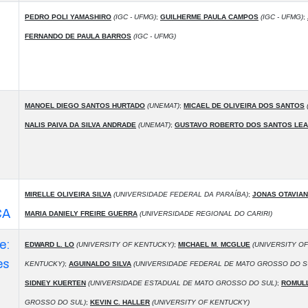
PEDRO POLI YAMASHIRO
(IGC - UFMG)
;
GUILHERME PAULA CAMPOS
(IGC - UFMG)
;
FERNANDO DE PAULA BARROS
(IGC - UFMG)
MANOEL DIEGO SANTOS HURTADO
(UNEMAT)
;
MICAEL DE OLIVEIRA DOS SANTOS
NALIS PAIVA DA SILVA ANDRADE
(UNEMAT)
;
GUSTAVO ROBERTO DOS SANTOS LE
O
MIRELLE OLIVEIRA SILVA
(UNIVERSIDADE FEDERAL DA PARAÍBA)
;
JONAS OTAVIA
CA
MARIA DANIELY FREIRE GUERRA
(UNIVERSIDADE REGIONAL DO CARIRI)
e:
EDWARD L. LO
(UNIVERSITY OF KENTUCKY)
;
MICHAEL M. MCGLUE
(UNIVERSITY O
es
KENTUCKY)
;
AGUINALDO SILVA
(UNIVERSIDADE FEDERAL DE MATO GROSSO DO S
SIDNEY KUERTEN
(UNIVERSIDADE ESTADUAL DE MATO GROSSO DO SUL)
;
ROMULL
GROSSO DO SUL)
;
KEVIN C. HALLER
(UNIVERSITY OF KENTUCKY)