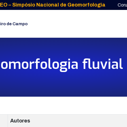
EO – Simpósio Nacional de Geomorfologia
Cor
iro de Campo
omorfologia fluvial 
Autores